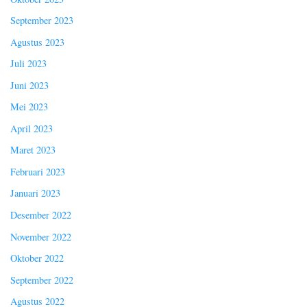
September 2023
Agustus 2023
Juli 2023
Juni 2023
Mei 2023
April 2023
Maret 2023
Februari 2023
Januari 2023
Desember 2022
November 2022
Oktober 2022
September 2022
Agustus 2022