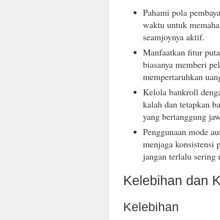
Pahami pola pembayara
waktu untuk memaham
seamjoynya aktif.
Manfaatkan fitur puta
biasanya memberi pel
mempertaruhkan uang
Kelola bankroll denga
kalah dan tetapkan b
yang bertanggung ja
Penggunaan mode auto
menjaga konsistensi p
jangan terlalu serin
Kelebihan dan K
Kelebihan