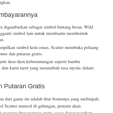
ngkan.
embayarannya
a digambarkan sebagai simbol bintang besar, Wild
engganti simbol lain untuk membantu membentuk
an.
ampilkan simbol koin emas, Scatter membuka peluang
nus dan putaran gratis.
uti ikon-ikon keberuntungan seperti bambu
, dan kartu tarot yang menambah rasa mystic dalam
n Putaran Gratis
ma dari game ini adalah fitur bonusnya yang melimpah.
bol Scatter muncul di gulungan, pemain akan
 memicu fitur putaran gratis, yang dapat memberi