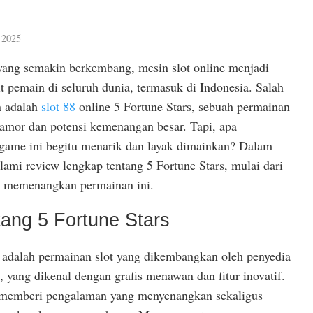
 2025
 yang semakin berkembang, mesin slot online menjadi
it pemain di seluruh dunia, termasuk di Indonesia. Salah
n adalah
slot 88
online 5 Fortune Stars, sebuah permainan
mor dan potensi kemenangan besar. Tapi, apa
game ini begitu menarik dan layak dimainkan? Dalam
elami review lengkap tentang 5 Fortune Stars, mulai dari
ps memenangkan permainan ini.
ang 5 Fortune Stars
s adalah permainan slot yang dikembangkan oleh penyedia
 yang dikenal dengan grafis menawan dan fitur inovatif.
 memberi pengalaman yang menyenangkan sekaligus