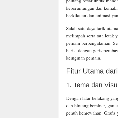
peluang besar untuk mend
keberuntungan dan kemakm
berkilauan dan animasi ya
Salah satu daya tarik utama
melimpah serta tata letak 
pemain berpengalaman. Sec
baris, dengan garis pembay
keinginan pemain.
Fitur Utama dari
1. Tema dan Vis
Dengan latar belakang yan
dan bintang bersinar, gam
penuh kemewahan. Grafis 