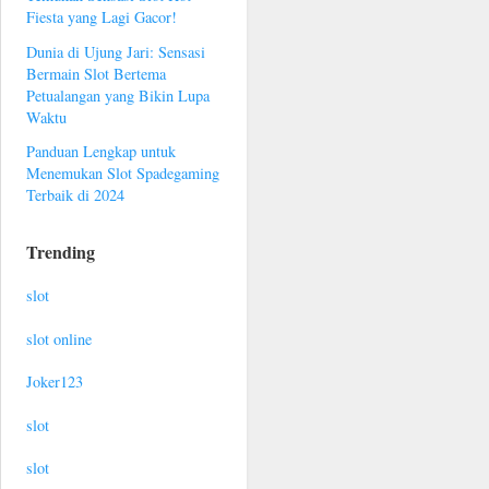
Fiesta yang Lagi Gacor!
Dunia di Ujung Jari: Sensasi
Bermain Slot Bertema
Petualangan yang Bikin Lupa
Waktu
Panduan Lengkap untuk
Menemukan Slot Spadegaming
Terbaik di 2024
Trending
slot
slot online
Joker123
slot
slot