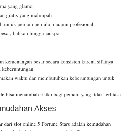
ema yang glamor
ran gratis yang melimpah
 untuk pemain pemula maupun profesional
esar, bahkan hingga jackpot
n kemenangan besar secara konsisten karena sifatnya
a keberuntungan
emakan waktu dan membutuhkan keberuntungan untuk
le bisa menambah risiko bagi pemain yang tidak terbiasa
emudahan Akses
r dari slot online 5 Fortune Stars adalah kemudahan