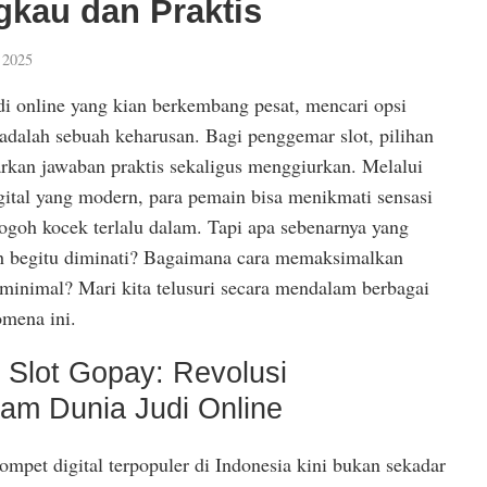
gkau dan Praktis
 2025
i online yang kian berkembang pesat, mencari opsi
adalah sebuah keharusan. Bagi penggemar slot, pilihan
kan jawaban praktis sekaligus menggiurkan. Melalui
tal yang modern, para pemain bisa menikmati sensasi
ogoh kocek terlalu dalam. Tapi apa sebenarnya yang
 begitu diminati? Bagaimana cara memaksimalkan
inimal? Mari kita telusuri secara mendalam berbagai
omena ini.
 Slot Gopay: Revolusi
am Dunia Judi Online
ompet digital terpopuler di Indonesia kini bukan sekadar