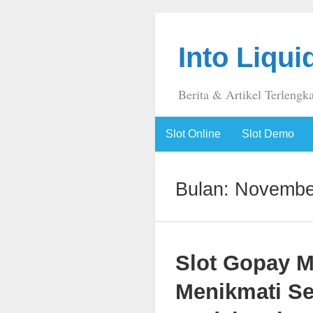
Into Liqui
Berita & Artikel Terleng
Slot Online
Slot Demo
Bulan:
Novembe
Slot Gopay M
Menikmati Se