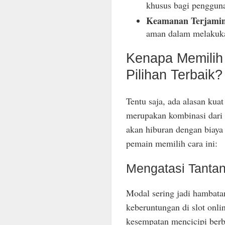
khusus bagi pengguna
Keamanan Terjamin
aman dalam melakuka
Kenapa Memilih 
Pilihan Terbaik?
Tentu saja, ada alasan ku
merupakan kombinasi dari 
akan hiburan dengan biaya
pemain memilih cara ini:
Mengatasi Tanta
Modal sering jadi hambata
keberuntungan di slot onl
kesempatan mencicipi berba