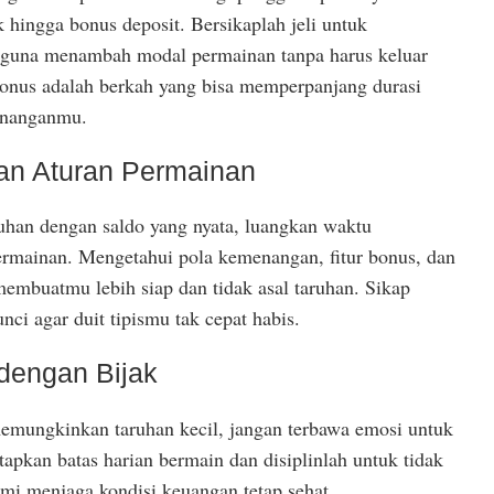
 hingga bonus deposit. Bersikaplah jeli untuk
 guna menambah modal permainan tanpa harus keluar
 bonus adalah berkah yang bisa memperpanjang durasi
enanganmu.
dan Aturan Permainan
han dengan saldo yang nyata, luangkan waktu
rmainan. Mengetahui pola kemenangan, fitur bonus, dan
 membuatmu lebih siap dan tidak asal taruhan. Sikap
unci agar duit tipismu tak cepat habis.
 dengan Bijak
emungkinkan taruhan kecil, jangan terbawa emosi untuk
pkan batas harian bermain dan disiplinlah untuk tidak
mi menjaga kondisi keuangan tetap sehat.