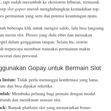
i, tapi sudah merambah ke ekosistem hiburan, termasuk
nsep
slot gopay murah
menghubungkan kemudahan top-
ses permainan yang seru dan potensi keuntungan nyata.
uh beberapa klik untuk mengisi saldo, lalu bisa langsung
ihan mesin slot. Proses yang dulu ribet dan memakan
mpel dalam genggaman tangan. Selain itu, sistem
h terpercaya membuat transaksi permainan makin
ocoran data personal.
gunakan Gopay untuk Bermain Slot
 Instan:
Tidak perlu menunggu konfirmasi yang lama,
ate dan bisa dipakai seketika.
ndah:
Membuka peluang bagi pemain dengan modal
ertaruh dan menikmati sensasi slot.
ack:
Banyak platform slot yang menawarkan bonus