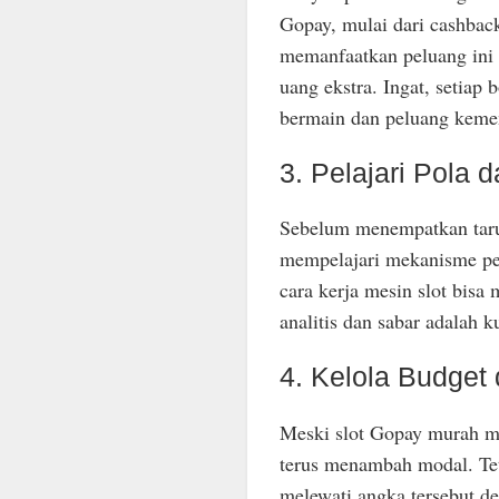
Gopay, mulai dari cashback
memanfaatkan peluang ini
uang ekstra. Ingat, setiap
bermain dan peluang kem
3. Pelajari Pola 
Sebelum menempatkan taru
mempelajari mekanisme pe
cara kerja mesin slot bisa
analitis dan sabar adalah k
4. Kelola Budget
Meski slot Gopay murah m
terus menambah modal. Teta
melewati angka tersebut de