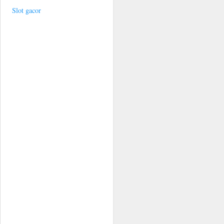
Slot gacor