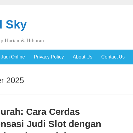
d Sky
kap Harian & Hiburan
Judi Online
Privacy Policy
About Us
Contact Us
r 2025
urah: Cara Cerdas
nsasi Judi Slot dengan