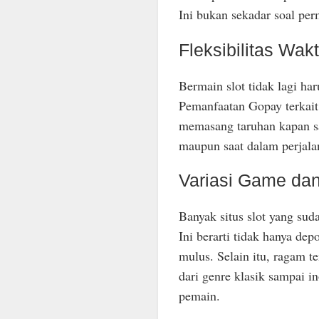
Ini bukan sekadar soal perm
Fleksibilitas Wa
Bermain slot tidak lagi har
Pemanfaatan Gopay terkai
memasang taruhan kapan saj
maupun saat dalam perjala
Variasi Game dan
Banyak situs slot yang su
Ini berarti tidak hanya dep
mulus. Selain itu, ragam te
dari genre klasik sampai i
pemain.