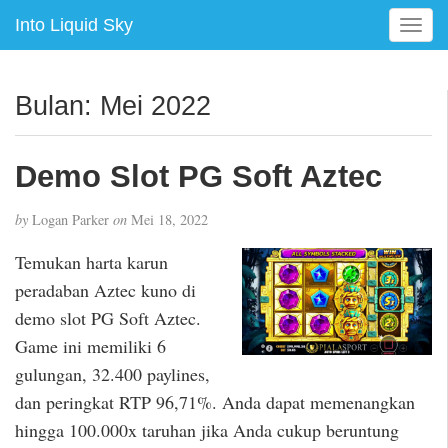
Into Liquid Sky
T
o
g
g
Bulan:
Mei 2022
l
e
n
Demo Slot PG Soft Aztec
a
v
by
Logan Parker
on
Mei 18, 2022
i
g
Temukan harta karun
a
peradaban Aztec kuno di
t
i
demo slot PG Soft Aztec.
o
Game ini memiliki 6
n
gulungan, 32.400 paylines,
dan peringkat RTP 96,71%. Anda dapat memenangkan
hingga 100.000x taruhan jika Anda cukup beruntung