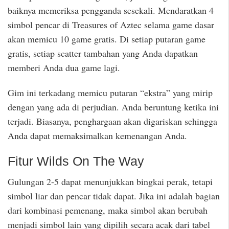
baiknya memeriksa pengganda sesekali. Mendaratkan 4
simbol pencar di Treasures of Aztec selama game dasar
akan memicu 10 game gratis. Di setiap putaran game
gratis, setiap scatter tambahan yang Anda dapatkan
memberi Anda dua game lagi.
Gim ini terkadang memicu putaran “ekstra” yang mirip
dengan yang ada di perjudian. Anda beruntung ketika ini
terjadi. Biasanya, penghargaan akan digariskan sehingga
Anda dapat memaksimalkan kemenangan Anda.
Fitur Wilds On The Way
Gulungan 2-5 dapat menunjukkan bingkai perak, tetapi
simbol liar dan pencar tidak dapat. Jika ini adalah bagian
dari kombinasi pemenang, maka simbol akan berubah
menjadi simbol lain yang dipilih secara acak dari tabel