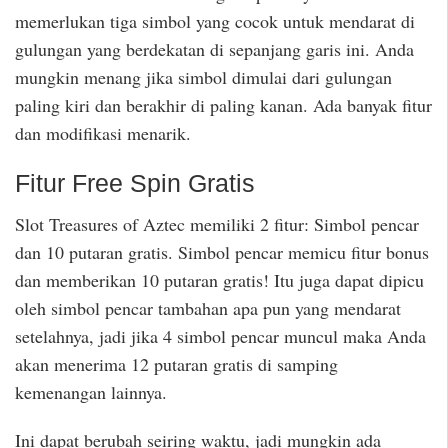
memerlukan tiga simbol yang cocok untuk mendarat di
gulungan yang berdekatan di sepanjang garis ini. Anda
mungkin menang jika simbol dimulai dari gulungan
paling kiri dan berakhir di paling kanan. Ada banyak fitur
dan modifikasi menarik.
Fitur Free Spin Gratis
Slot Treasures of Aztec memiliki 2 fitur: Simbol pencar
dan 10 putaran gratis. Simbol pencar memicu fitur bonus
dan memberikan 10 putaran gratis! Itu juga dapat dipicu
oleh simbol pencar tambahan apa pun yang mendarat
setelahnya, jadi jika 4 simbol pencar muncul maka Anda
akan menerima 12 putaran gratis di samping
kemenangan lainnya.
Ini dapat berubah seiring waktu, jadi mungkin ada