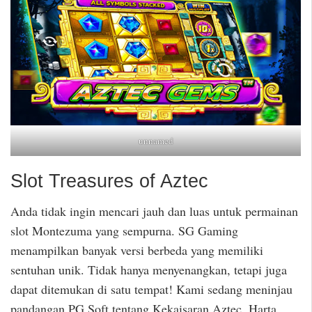
unnamed
Slot Treasures of Aztec
Anda tidak ingin mencari jauh dan luas untuk permainan
slot Montezuma yang sempurna. SG Gaming
menampilkan banyak versi berbeda yang memiliki
sentuhan unik. Tidak hanya menyenangkan, tetapi juga
dapat ditemukan di satu tempat! Kami sedang meninjau
pandangan PG Soft tentang Kekaisaran Aztec, Harta