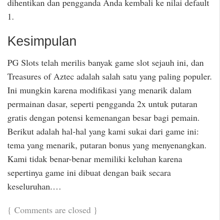
dihentikan dan pengganda Anda kembali ke nilai default
1.
Kesimpulan
PG Slots telah merilis banyak game slot sejauh ini, dan
Treasures of Aztec adalah salah satu yang paling populer.
Ini mungkin karena modifikasi yang menarik dalam
permainan dasar, seperti pengganda 2x untuk putaran
gratis dengan potensi kemenangan besar bagi pemain.
Berikut adalah hal-hal yang kami sukai dari game ini:
tema yang menarik, putaran bonus yang menyenangkan.
Kami tidak benar-benar memiliki keluhan karena
sepertinya game ini dibuat dengan baik secara
keseluruhan.…
{
Comments are closed
}