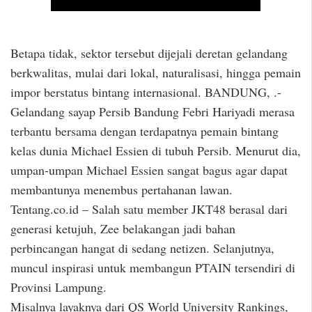
Betapa tidak, sektor tersebut dijejali deretan gelandang
berkwalitas, mulai dari lokal, naturalisasi, hingga pemain
impor berstatus bintang internasional. BANDUNG, .-
Gelandang sayap Persib Bandung Febri Hariyadi merasa
terbantu bersama dengan terdapatnya pemain bintang
kelas dunia Michael Essien di tubuh Persib. Menurut dia,
umpan-umpan Michael Essien sangat bagus agar dapat
membantunya menembus pertahanan lawan.
Tentang.co.id – Salah satu member JKT48 berasal dari
generasi ketujuh, Zee belakangan jadi bahan
perbincangan hangat di sedang netizen. Selanjutnya,
muncul inspirasi untuk membangun PTAIN tersendiri di
Provinsi Lampung.
Misalnya layaknya dari QS World University Rankings,