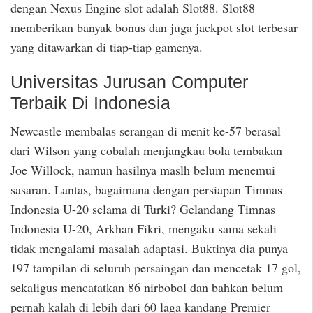
dengan Nexus Engine slot adalah Slot88. Slot88
memberikan banyak bonus dan juga jackpot slot terbesar
yang ditawarkan di tiap-tiap gamenya.
Universitas Jurusan Computer
Terbaik Di Indonesia
Newcastle membalas serangan di menit ke-57 berasal
dari Wilson yang cobalah menjangkau bola tembakan
Joe Willock, namun hasilnya maslh belum menemui
sasaran. Lantas, bagaimana dengan persiapan Timnas
Indonesia U-20 selama di Turki? Gelandang Timnas
Indonesia U-20, Arkhan Fikri, mengaku sama sekali
tidak mengalami masalah adaptasi. Buktinya dia punya
197 tampilan di seluruh persaingan dan mencetak 17 gol,
sekaligus mencatatkan 86 nirbobol dan bahkan belum
pernah kalah di lebih dari 60 laga kandang Premier