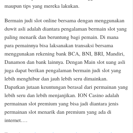
maupun tips yang mereka lakukan.
Bermain judi slot online bersama dengan menggunakan
duwit asli adalah diantara pengalaman bermain slot yang
paling menarik dan beruntung bagi pemain. Di mana
para pemainnya bisa laksanakan transaksi bersama
menggunakan rekening bank BCA, BNI, BRI, Mandiri,
Danamon dan bank lainnya. Dengan Main slot uang asli
juga dapat berikan pengalaman bermain judi slot yang
lebih menghibur dan jauh lebih seru dimainkan.
Dapatkan jutaan keuntungan berasal dari permainan yang
lebih seru dan lebih menjanjikan. ION Casino adalah
permainan slot premium yang bisa jadi diantara jenis
permainan slot menarik dan premium yang ada di
internet.…