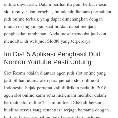
online duwit asli. Dalam perihal itu pun, berkat mesin
slot teranyar dan terhebat, ini adalah diantara permainan
judi online terbaik yang dapat dimenangkan dengan
mudah di lingkungan saat ini dan dapat menjadi
penghasilan tambahan. Anda mesti mencoba judi dan
mendaftar di web judi Slot88 yang terpercaya.
Ini Dia! 5 Aplikasi Penghasil Duit
Nonton Youtube Pasti Untung
Slot Resmi adalah diantara agen judi slot online yang
jadi pilihan utama oleh para pemain slot online di
Indonesia. Sejak pertama kali didirikan pada th. 2018
agen slot online kami setia menemani member dalam
bermain slot online 24 jam online. Dibekali bersama
kualitas server yang senantiasa terjaga bersama dengan
baik serta service paling baik berasal dari customer