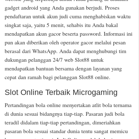
gadget android yang Anda gunakan berjudi. Proses
pendaftaran untuk akun judi cuma menghabiskan waktu
singkat saja, yaitu 5 menit, sehabis itu Anda bakal
mendapatkan akun gacor beserta password. Informasi ini
pun akan diberikan oleh operator gacor melalui pesan
berasal dari WhatsApp. Anda dapat menghubungi tim
dukungan pelanggan 24/7 web Slot88 untuk
mendapatkan bantuan bersama dengan layanan yang
cepat dan ramah bagi pelanggan Slot88 online.
Slot Online Terbaik Microgaming
Pertandingan bola online menyertakan atlit bola ternama
di dunia sesuai bidangnya tiap-tiap. Pasaran judi bola
teradil didalam tiap-tiap pertandingan, dimeriahkan
pasaran bola sesuai standar dunia tentu sangat memicu