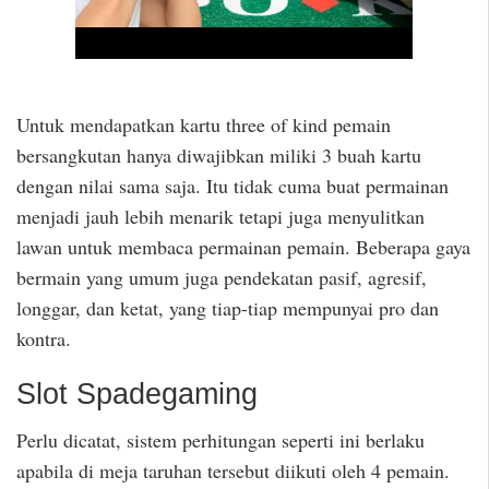
Untuk mendapatkan kartu three of kind pemain
bersangkutan hanya diwajibkan miliki 3 buah kartu
dengan nilai sama saja. Itu tidak cuma buat permainan
menjadi jauh lebih menarik tetapi juga menyulitkan
lawan untuk membaca permainan pemain. Beberapa gaya
bermain yang umum juga pendekatan pasif, agresif,
longgar, dan ketat, yang tiap-tiap mempunyai pro dan
kontra.
Slot Spadegaming
Perlu dicatat, sistem perhitungan seperti ini berlaku
apabila di meja taruhan tersebut diikuti oleh 4 pemain.