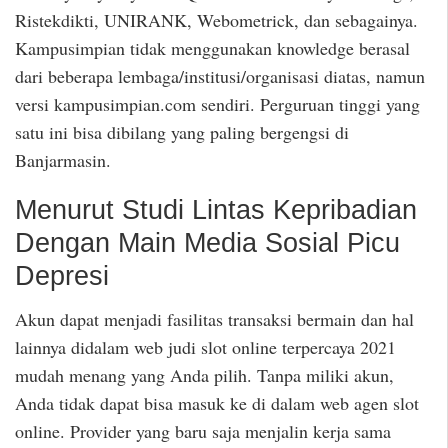
Ristekdikti, UNIRANK, Webometrick, dan sebagainya.
Kampusimpian tidak menggunakan knowledge berasal
dari beberapa lembaga/institusi/organisasi diatas, namun
versi kampusimpian.com sendiri. Perguruan tinggi yang
satu ini bisa dibilang yang paling bergengsi di
Banjarmasin.
Menurut Studi Lintas Kepribadian
Dengan Main Media Sosial Picu
Depresi
Akun dapat menjadi fasilitas transaksi bermain dan hal
lainnya didalam web judi slot online terpercaya 2021
mudah menang yang Anda pilih. Tanpa miliki akun,
Anda tidak dapat bisa masuk ke di dalam web agen slot
online. Provider yang baru saja menjalin kerja sama