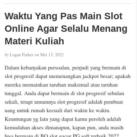
Waktu Yang Pas Main Slot
Online Agar Selalu Menang
Materi Kuliah
by
Logan Parker
on
Mei 13, 2022
Dalam kebanyakan persoalan, penjudi yang bermain di
slot progresif dapat memenangkan jackpot besar; apakah
mereka memainkan taruhan maksimal atau taruhan
tunggal. Anda dapat bermain di slot progresif sebulan
sekali, tetapi umumnya slot progresif adalah pembuat
uang untuk rumah kecuali dari waktu ke waktu.
Keuntungan yg lain yang dapat kamu peroleh adalah
kemudahan akses dimanapun, kapan pun, anda masih
bisa bermain di BO slot gacor PG soft terbaik 2022.