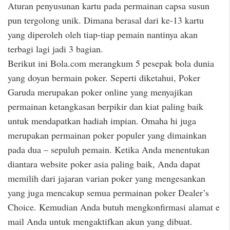
Aturan penyusunan kartu pada permainan capsa susun
pun tergolong unik. Dimana berasal dari ke-13 kartu
yang diperoleh oleh tiap-tiap pemain nantinya akan
terbagi lagi jadi 3 bagian.
Berikut ini Bola.com merangkum 5 pesepak bola dunia
yang doyan bermain poker. Seperti diketahui, Poker
Garuda merupakan poker online yang menyajikan
permainan ketangkasan berpikir dan kiat paling baik
untuk mendapatkan hadiah impian. Omaha hi juga
merupakan permainan poker populer yang dimainkan
pada dua – sepuluh pemain. Ketika Anda menentukan
diantara website poker asia paling baik, Anda dapat
memilih dari jajaran varian poker yang mengesankan
yang juga mencakup semua permainan poker Dealer’s
Choice. Kemudian Anda butuh mengkonfirmasi alamat e
mail Anda untuk mengaktifkan akun yang dibuat.