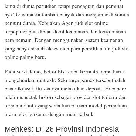
lama di dunia perjudian tetapi pengagum dan peminat
nya Terus makin tambah banyak dan menjamur di semua
penjuru dunia. Kebijakan Agen judi slot online
terpopuler pun dibuat demi keamanan dan kenyamanan
para pemain. Dengan menggunakan sistem keamanan
yang hanya bisa di akses oleh para pemilik akun judi slot
online paling baru.
Pada versi demo, bettor bisa coba bermain tanpa harus
mengeluarkan duit asli. Sekiranya games tersebut udah
bisa dikuasai, itu saatnya melakukan deposit. Habanero
telah mencetak histori sebagai provider slot terbaru dan
ternama dunia yang sedia kan ratusan model permainan
mesin slot bersama dengan mutu terbaik.
Menkes: Di 26 Provinsi Indonesia