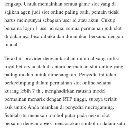
lengkap. Untuk memainkan semua game slot yang di
sajikan agen judi slot online paling baik, pemain tidak
harus mempunyai sebagian user id atau akun. Cukup
bersama login 1 user id saja, semua permainan judi slot
di dalamnya bisa dibuka dan dimainkan bersama dengan
mudah.
Terakhir, provider dengan taruhan minimal yang miliki
royal bettors adalah di antara permainan slot online yang
paling mudah untuk dimenangkan. Penyedia ini telah
berkecimpung dalam permainan slot online selama
kurang lebih 7 th., menghadirkan ratusan model
permainan menarik dengan RTP tinggi, supaya terlalu
asik untuk Anda mainkan di penyedia microgaming.
Setelah itu menekan tombol putar pada mesin slot
bersama dengan obyek mencocokan simbol di dalam satu