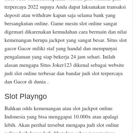
terpercaya 2022 supaya Anda dapat laksanakan transaksi
deposit atau withdraw kapan saja selama bank yang
bersangkutan online. Game mesin slot online sangat
digemari dikarenakan kemudahan cara bermain dan nilai
kemenangan berupa jackpot yang sangat besar. Situs slot
gacor Gacor miliki staf yang handal dan mempunyai
pengalaman yang siap bekerja 24 jam sehari. Inilah
alasan mengapa Situs Joker123 dikenal sebagai website
judi slot online terbesar dan bandar judi slot terpercaya
dan Gacor di dunia .
Slot Playngo
Bahkan odds kemenangan atau slot jackpot online
Indonesia yang bisa menggapai 10.000x atau apalagi
lebih. Akan perihal tersebut mengapa judi slot online