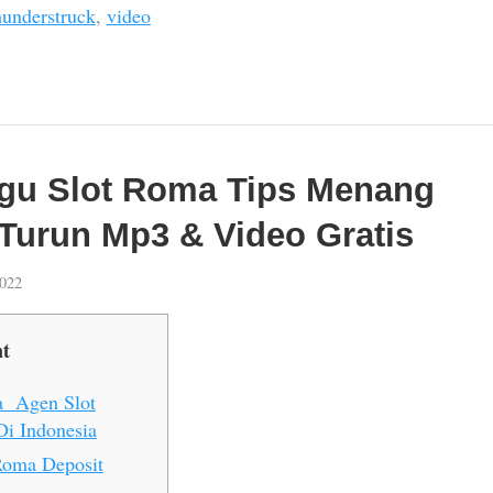
hunderstruck
,
video
gu Slot Roma Tips Menang
Turun Mp3 & Video Gratis
2022
t
a Agen Slot
Di Indonesia
 Roma Deposit