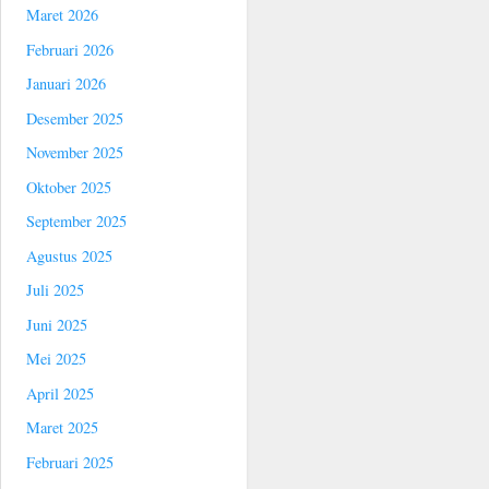
Maret 2026
Februari 2026
Januari 2026
Desember 2025
November 2025
Oktober 2025
September 2025
Agustus 2025
Juli 2025
Juni 2025
Mei 2025
April 2025
Maret 2025
Februari 2025