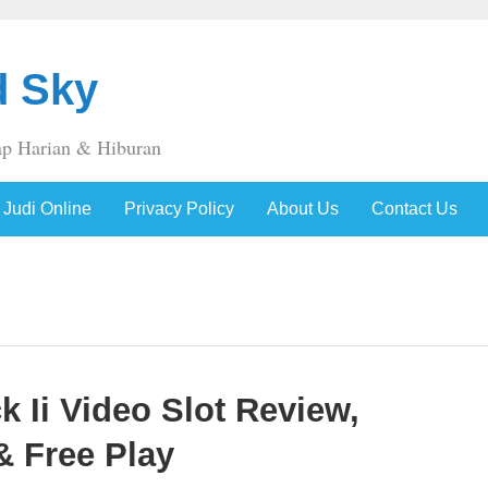
d Sky
kap Harian & Hiburan
Judi Online
Privacy Policy
About Us
Contact Us
 Ii Video Slot Review,
 Free Play