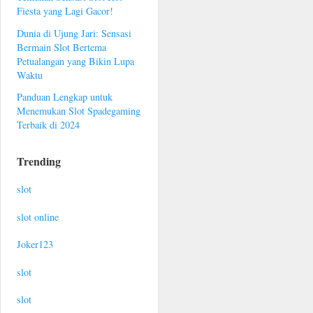
Fiesta yang Lagi Gacor!
Dunia di Ujung Jari: Sensasi
Bermain Slot Bertema
Petualangan yang Bikin Lupa
Waktu
Panduan Lengkap untuk
Menemukan Slot Spadegaming
Terbaik di 2024
Trending
slot
slot online
Joker123
slot
slot