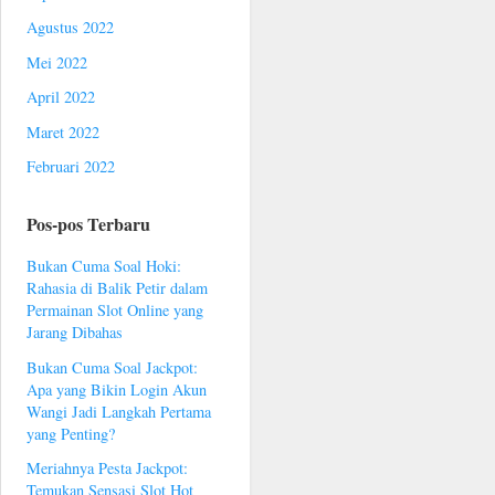
Agustus 2022
Mei 2022
April 2022
Maret 2022
Februari 2022
Pos-pos Terbaru
Bukan Cuma Soal Hoki:
Rahasia di Balik Petir dalam
Permainan Slot Online yang
Jarang Dibahas
Bukan Cuma Soal Jackpot:
Apa yang Bikin Login Akun
Wangi Jadi Langkah Pertama
yang Penting?
Meriahnya Pesta Jackpot:
Temukan Sensasi Slot Hot