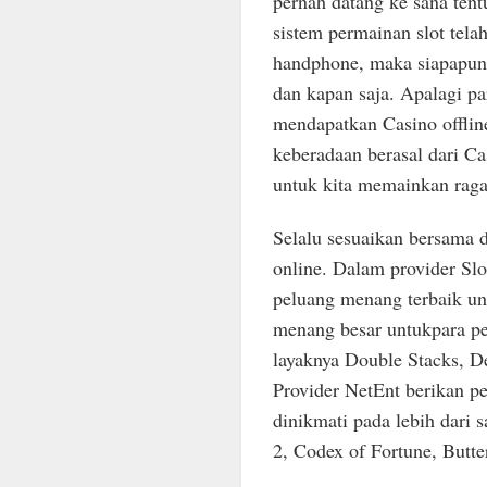
pernah datang ke sana ten
sistem permainan slot tela
handphone, maka siapapun 
dan kapan saja. Apalagi p
mendapatkan Casino offlin
keberadaan berasal dari Ca
untuk kita memainkan raga
Selalu sesuaikan bersama
online. Dalam provider Slo
peluang menang terbaik un
menang besar untukpara pem
layaknya Double Stacks, De
Provider NetEnt berikan p
dinikmati pada lebih dari s
2, Codex of Fortune, Butt