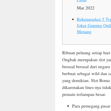
Mar 2022
Rekomendasi 5 Ty
Joker Gaming Onl
Menang
Ribuan peluang setiap hari
Ongbak merupakan slot yang
berasal berasal dari negar
berbuat sebagai wild dan s
yang demikian. Slot Roma 
dikarenakan lines-nya tida
pemain terlampau besar.
Para pemegang pasar /