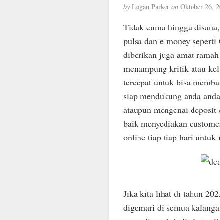
by
Logan Parker
on
Oktober 26, 2
Tidak cuma hingga disana,
pulsa dan e-money sepert
diberikan juga amat ramah 
menampung kritik atau kel
tercepat untuk bisa memba
siap mendukung anda andaik
ataupun mengenai deposit /
baik menyediakan customer 
online tiap tiap hari untu
Jika kita lihat di tahun 20
digemari di semua kalanga