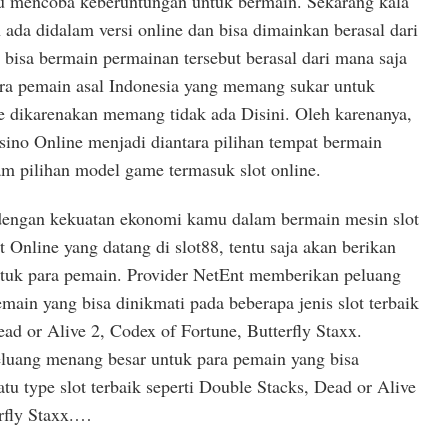
tu mencoba keberuntungan untuk bermain. Sekarang kala
h ada didalam versi online dan bisa dimainkan berasal dari
bisa bermain permainan tersebut berasal dari mana saja
ara pemain asal Indonesia yang memang sukar untuk
e dikarenakan memang tidak ada Disini. Oleh karenanya,
sino Online menjadi diantara pilihan tempat bermain
m pilihan model game termasuk slot online.
 dengan kekuatan ekonomi kamu dalam bermain mesin slot
t Online yang datang di slot88, tentu saja akan berikan
tuk para pemain. Provider NetEnt memberikan peluang
ain yang bisa dinikmati pada beberapa jenis slot terbaik
ad or Alive 2, Codex of Fortune, Butterfly Staxx.
eluang menang besar untuk para pemain yang bisa
atu type slot terbaik seperti Double Stacks, Dead or Alive
erfly Staxx.…