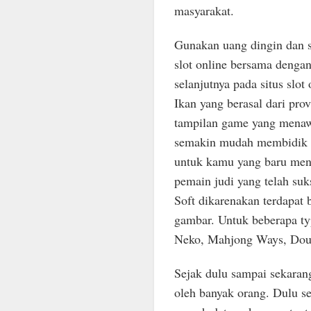
masyarakat.
Gunakan uang dingin dan s
slot online bersama deng
selanjutnya pada situs slo
Ikan yang berasal dari prov
tampilan game yang menawan
semakin mudah membidik i
untuk kamu yang baru me
pemain judi yang telah su
Soft dikarenakan terdapat
gambar. Untuk beberapa typ
Neko, Mahjong Ways, Doub
Sejak dulu sampai sekarang
oleh banyak orang. Dulu s