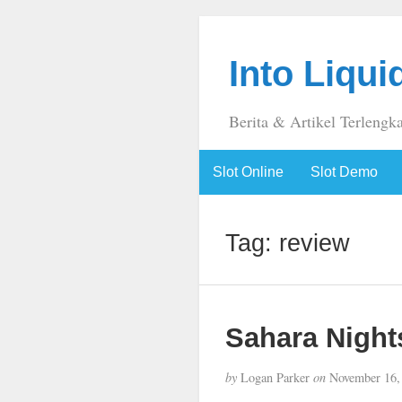
Into Liqui
Berita & Artikel Terleng
Slot Online
Slot Demo
Tag:
review
Sahara Night
by
Logan Parker
on
November 16,