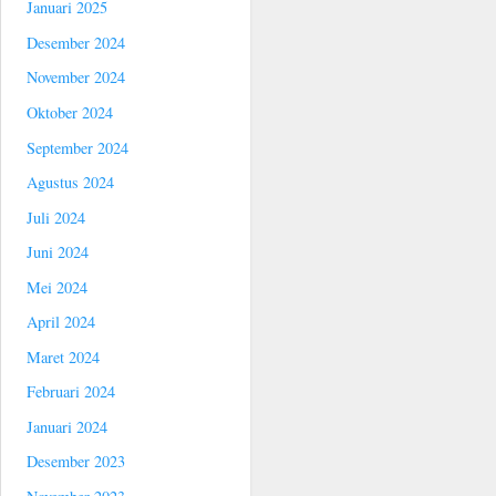
Januari 2025
Desember 2024
November 2024
Oktober 2024
September 2024
Agustus 2024
Juli 2024
Juni 2024
Mei 2024
April 2024
Maret 2024
Februari 2024
Januari 2024
Desember 2023