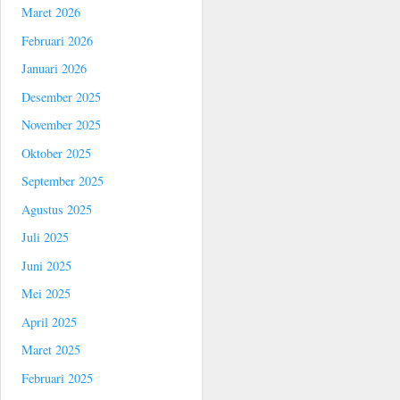
Maret 2026
Februari 2026
Januari 2026
Desember 2025
November 2025
Oktober 2025
September 2025
Agustus 2025
Juli 2025
Juni 2025
Mei 2025
April 2025
Maret 2025
Februari 2025