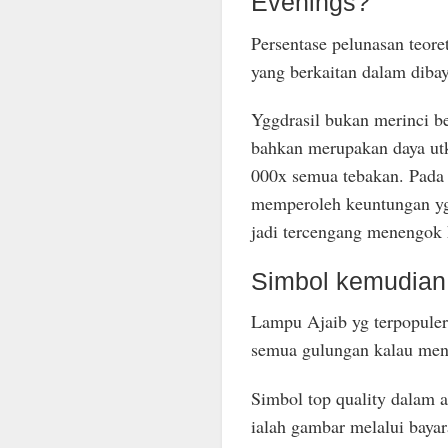
Evenings?
Persentase pelunasan teoret
yang berkaitan dalam diba
Yggdrasil bukan merinci 
bahkan merupakan daya ut
000x semua tebakan. Pada b
memperoleh keuntungan yg 
jadi tercengang menengok 
Simbol kemudian
Lampu Ajaib yg terpopuler
semua gulungan kalau men
Simbol top quality dalam a
ialah gambar melalui bayar