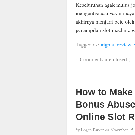
Keseluruhan agak mulus jo
mengantisipasi yakni mayori
akhirnya menjadi bete oleh 
penampilan slot machine g
Tagged as:
nights
,
review
,
{
Comments are closed
}
How to Make 
Bonus Abuser
Online Slot 
by
Logan Parker
on
November 15,