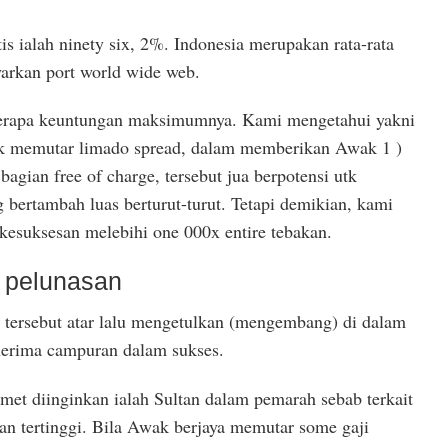
is ialah ninety six, 2%. Indonesia merupakan rata-rata
yarkan port world wide web.
berapa keuntungan maksimumnya. Kami mengetahui yakni
k memutar limado spread, dalam memberikan Awak 1 )
agian free of charge, tersebut jua berpotensi utk
bertambah luas berturut-turut. Tetapi demikian, kami
kesuksesan melebihi one 000x entire tebakan.
 pelunasan
 tersebut atar lalu mengetulkan (mengembang) di dalam
erima campuran dalam sukses.
met diinginkan ialah Sultan dalam pemarah sebab terkait
an tertinggi. Bila Awak berjaya memutar some gaji