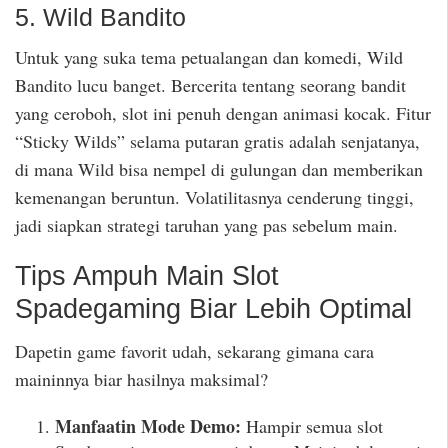
5. Wild Bandito
Untuk yang suka tema petualangan dan komedi, Wild
Bandito lucu banget. Bercerita tentang seorang bandit
yang ceroboh, slot ini penuh dengan animasi kocak. Fitur
“Sticky Wilds” selama putaran gratis adalah senjatanya,
di mana Wild bisa nempel di gulungan dan memberikan
kemenangan beruntun. Volatilitasnya cenderung tinggi,
jadi siapkan strategi taruhan yang pas sebelum main.
Tips Ampuh Main Slot
Spadegaming Biar Lebih Optimal
Dapetin game favorit udah, sekarang gimana cara
maininnya biar hasilnya maksimal?
Manfaatin Mode Demo:
Hampir semua slot