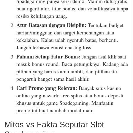
Spadegaming punya versi demo. Mainin dulu gratis
buat ngerti alur, fitur bonus, dan volatilitasnya tanpa
resiko kehilangan uang.
Atur Batasan dengan Disiplin:
Tentukan budget
harian/mingguan dan target kemenangan atau
kekalahan. Kalau udah nyentuh batas, berhenti.
Jangan terbawa emosi chasing loss.
Pahami Setiap Fitur Bonus:
Jangan asal klik saat
masuk bonus round. Baca petunjuknya. Kadang ada
pilihan yang harus kamu ambil, dan pilihan itu
pengaruh banget sama hasil akhir.
Cari Promo yang Relevan:
Banyak situs kasino
online yang nawarin free spins atau bonus deposit
khusus untuk game Spadegaming. Manfaatin
promo ini buat nambah modal main.
Mitos vs Fakta Seputar Slot