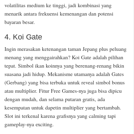
volatilitas medium ke tinggi, jadi kombinasi yang
menarik antara frekuensi kemenangan dan potensi
bayaran besar.
4. Koi Gate
Ingin merasakan ketenangan taman Jepang plus peluang
menang yang menggairahkan? Koi Gate adalah pilihan
tepat. Simbol ikan koinnya yang berenang-renang bikin
suasana jadi hidup. Mekanisme utamanya adalah Gates
(Gerbang) yang bisa terbuka untuk reveal simbol bonus
atau multiplier. Fitur Free Games-nya juga bisa dipicu
dengan mudah, dan selama putaran gratis, ada
kesempatan untuk dapetin multiplier yang bertambah.
Slot ini terkenal karena grafisnya yang calming tapi
gameplay-nya exciting.