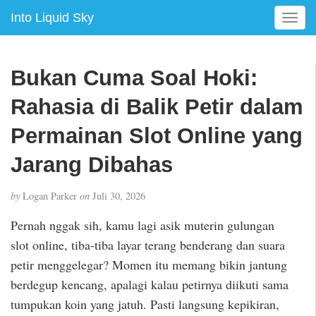
Into Liquid Sky
T
o
g
g
Bukan Cuma Soal Hoki:
l
e
Rahasia di Balik Petir dalam
n
a
Permainan Slot Online yang
v
Jarang Dibahas
i
g
a
by
Logan Parker
on
Juli 30, 2026
t
i
Pernah nggak sih, kamu lagi asik muterin gulungan
o
slot online, tiba-tiba layar terang benderang dan suara
n
petir menggelegar? Momen itu memang bikin jantung
berdegup kencang, apalagi kalau petirnya diikuti sama
tumpukan koin yang jatuh. Pasti langsung kepikiran,