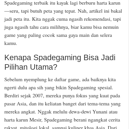
Spadegaming terbaik itu kayak lagi berburu harta karun
—seru, tapi butuh peta yang tepat. Nah, artikel ini bakal
jadi peta itu. Kita nggak cuma ngasih rekomendasi, tapi
juga ngasih tahu cara milihnya, biar kamu bisa nemuin
game yang paling cocok sama gaya main dan selera
kamu.
Kenapa Spadegaming Bisa Jadi
Pilihan Utama?
Sebelum nyemplung ke daftar game, ada baiknya kita
ngerti dulu apa sih yang bikin Spadegaming spesial.
Berdiri sejak 2007, mereka punya fokus yang kuat pada
pasar Asia, dan itu keliatan banget dari tema-tema yang
mereka angkat. Nggak melulu dewa-dewi Yunani atau
harta karun Mesir, Spadegaming berani ngangkat cerita
rakyat, mitologi lokal, sampai kuliner khas Asia. Dari