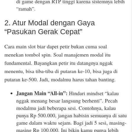
di game dengan RTP tinggi karena sistemnya lebih
“ramah”.
2. Atur Modal dengan Gaya
“Pasukan Gerak Cepat”
Cara main slot biar dapet petir bukan cuma soal
menekan tombol spin. Soal manajemen modal itu
fundamental. Bayangkan petir itu datangnya nggak
menentu, bisa tiba-tiba di putaran ke-10, bisa juga di
putaran ke-500. Jadi, modalmu harus tahan banting.
Jangan Main “All-in”:
Hindari mindset “kalau
nggak menang besar langsung berhenti”. Pecah
modalmu jadi beberapa sesi. Contohnya, kalau
punya Rp 500.000, jangan habisin semuanya di satu
game dalam waktu sejam. Bagi jadi 5 sesi, masing-
masing Rp 100.000. Ini bikin kamu punya lebih