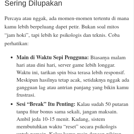
Sering Dilupakan
Percaya atau nggak, ada momen-momen tertentu di mana
kamu lebih berpeluang dapet petir. Bukan soal mitos
“jam hoki”, tapi lebih ke psikologis dan teknis. Coba
perhatikan:
Main di Waktu Sepi Pengguna:
Biasanya malam
hari atau dini hari, server game lebih longgar.
Waktu ini, tarikan spin bisa terasa lebih responsif.
Meskipun hasilnya tetap acak, setidaknya nggak ada
gangguan lag atau antrian panjang yang bikin kamu
frustrasi.
Sesi “Break” Itu Penting:
Kalau sudah 50 putaran
tanpa fitur bonus sama sekali, jangan maksain.
Ambil jeda 10-15 menit. Kadang, sistem
membutuhkan waktu “reset” secara psikologis
untuk pemain. Kalau kamu main dengan pikiran