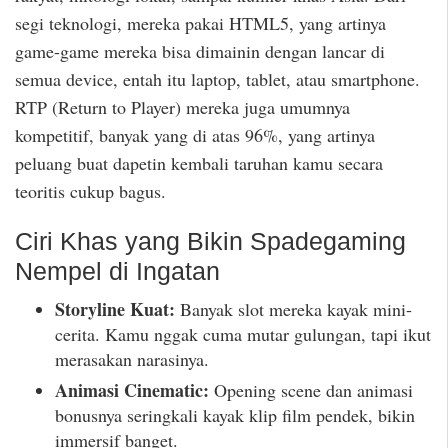
segi teknologi, mereka pakai HTML5, yang artinya
game-game mereka bisa dimainin dengan lancar di
semua device, entah itu laptop, tablet, atau smartphone.
RTP (Return to Player) mereka juga umumnya
kompetitif, banyak yang di atas 96%, yang artinya
peluang buat dapetin kembali taruhan kamu secara
teoritis cukup bagus.
Ciri Khas yang Bikin Spadegaming
Nempel di Ingatan
Storyline Kuat:
Banyak slot mereka kayak mini-
cerita. Kamu nggak cuma mutar gulungan, tapi ikut
merasakan narasinya.
Animasi Cinematic:
Opening scene dan animasi
bonusnya seringkali kayak klip film pendek, bikin
immersif banget.