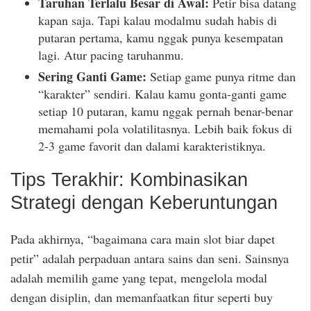
Taruhan Terlalu Besar di Awal:
Petir bisa datang
kapan saja. Tapi kalau modalmu sudah habis di
putaran pertama, kamu nggak punya kesempatan
lagi. Atur pacing taruhanmu.
Sering Ganti Game:
Setiap game punya ritme dan
“karakter” sendiri. Kalau kamu gonta-ganti game
setiap 10 putaran, kamu nggak pernah benar-benar
memahami pola volatilitasnya. Lebih baik fokus di
2-3 game favorit dan dalami karakteristiknya.
Tips Terakhir: Kombinasikan
Strategi dengan Keberuntungan
Pada akhirnya, “bagaimana cara main slot biar dapet
petir” adalah perpaduan antara sains dan seni. Sainsnya
adalah memilih game yang tepat, mengelola modal
dengan disiplin, dan memanfaatkan fitur seperti buy