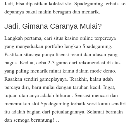
Jadi, bisa dipastikan koleksi slot Spadegaming terbaik ke
depannya bakal makin beragam dan menarik.
Jadi, Gimana Caranya Mulai?
Langkah pertama, cari situs kasino online terpercaya
yang menyediakan portfolio lengkap Spadegaming.
Pastikan situsnya punya lisensi resmi dan ulasan yang
bagus. Kedua, coba 2-3 game dari rekomendasi di atas
yang paling menarik minat kamu dalam mode demo.
Rasakan sendiri gameplaynya. Terakhir, kalau udah
percaya diri, baru mulai dengan taruhan kecil. Ingat,
tujuan utamanya adalah hiburan. Sensasi mencari dan
menemukan slot Spadegaming terbaik versi kamu sendiri
itu adalah bagian dari petualangannya. Selamat bermain
dan semoga beruntung!…