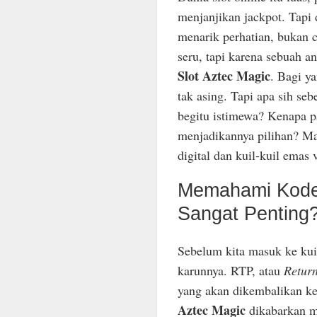
menjanjikan jackpot. Tapi d
menarik perhatian, bukan c
seru, tapi karena sebuah a
Slot Aztec Magic
. Bagi y
tak asing. Tapi apa sih se
begitu istimewa? Kenapa pa
menjadikannya pilihan? Mar
digital dan kuil-kuil emas
Memahami Kode:
Sangat Penting
Sebelum kita masuk ke kuil
karunnya. RTP, atau
Return
yang akan dikembalikan k
Aztec Magic
dikabarkan me