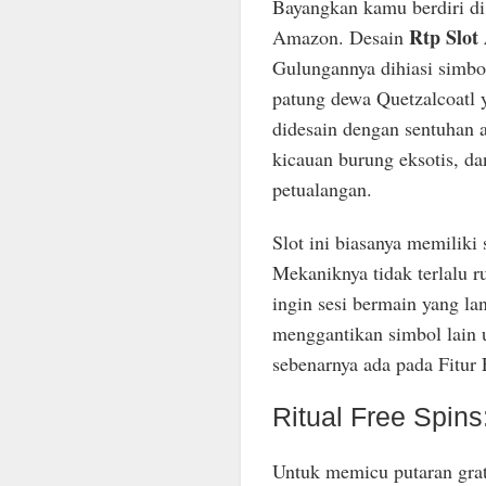
Bayangkan kamu berdiri di 
Rtp Slot
Amazon. Desain
Gulungannya dihiasi simbo
patung dewa Quetzalcoatl y
didesain dengan sentuhan a
kicauan burung eksotis, 
petualangan.
Slot ini biasanya memiliki
Mekaniknya tidak terlalu 
ingin sesi bermain yang la
menggantikan simbol lain 
sebenarnya ada pada Fitur 
Ritual Free Spi
Untuk memicu putaran grat