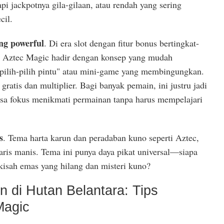
pi jackpotnya gila-gilaan, atau rendah yang sering
cil.
ng powerful
. Di era slot dengan fitur bonus bertingkat-
, Aztec Magic hadir dengan konsep yang mudah
"pilih-pilih pintu" atau mini-game yang membingungkan.
ratis dan multiplier. Bagi banyak pemain, ini justru jadi
bisa fokus menikmati permainan tanpa harus mempelajari
s
. Tema harta karun dan peradaban kuno seperti Aztec,
laris manis. Tema ini punya daya pikat universal—siapa
 kisah emas yang hilang dan misteri kuno?
n di Hutan Belantara: Tips
Magic