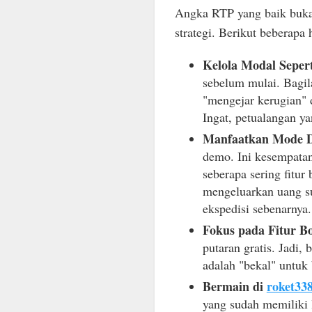
Angka RTP yang baik buka
strategi. Berikut beberapa
Kelola Modal Sepert
sebelum mulai. Bagila
"mengejar kerugian"
Ingat, petualangan ya
Manfaatkan Mode 
demo. Ini kesempata
seberapa sering fitur
mengeluarkan uang su
ekspedisi sebenarnya.
Fokus pada Fitur B
putaran gratis. Jadi,
adalah "bekal" untuk 
Bermain di
roket338
yang sudah memiliki 