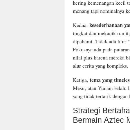
kering kemenangan kecil ta
menang tapi nominalnya ke
kesederhanaan ya
Kedua,
tingkat dan mekanik rumit
dipahami. Tidak ada fitur 
Fokusnya ada pada putaran g
nilai plus karena mereka 
alur cerita yang kompleks.
tema yang timeles
Ketiga,
Mesir, atau Yunani selalu 
yang tidak tertarik dengan
Strategi Bertaha
Bermain Aztec 