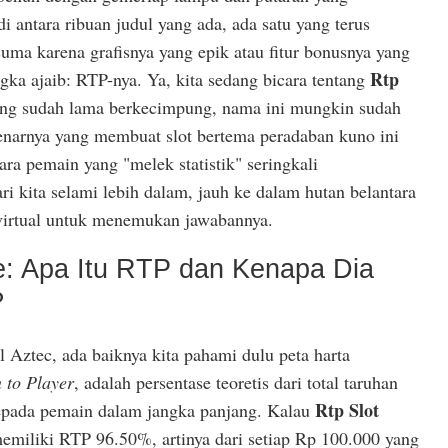
i antara ribuan judul yang ada, ada satu yang terus
uma karena grafisnya yang epik atau fitur bonusnya yang
Rtp
ngka ajaib: RTP-nya. Ya, kita sedang bicara tentang
ang sudah lama berkecimpung, nama ini mungkin sudah
benarnya yang membuat slot bertema peradaban kuno ini
ra pemain yang "melek statistik" seringkali
i kita selami lebih dalam, jauh ke dalam hutan belantara
 virtual untuk menemukan jawabannya.
 Apa Itu RTP dan Kenapa Dia
?
 Aztec, ada baiknya kita pahami dulu peta harta
 to Player
, adalah persentase teoretis dari total taruhan
Rtp Slot
epada pemain dalam jangka panjang. Kalau
miliki RTP 96.50%, artinya dari setiap Rp 100.000 yang