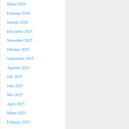
Maret 2026
Februari 2026
Januari 2026
Desember 2025
November 2025
Oktober 2025
September 2025
Agustus 2025
Juli 2025
Juni 2025
Mei 2025
April 2025
Maret 2025
Februari 2025