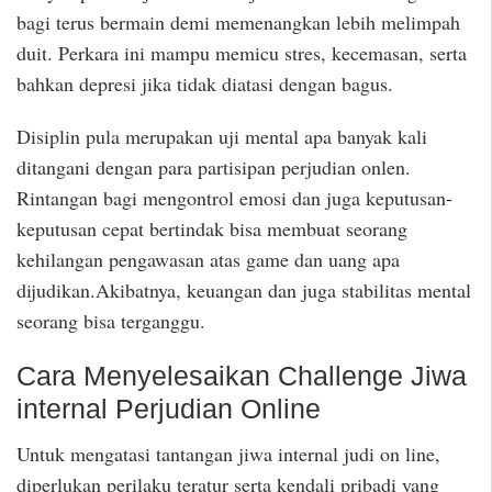
bagi terus bermain demi memenangkan lebih melimpah
duit. Perkara ini mampu memicu stres, kecemasan, serta
bahkan depresi jika tidak diatasi dengan bagus.
Disiplin pula merupakan uji mental apa banyak kali
ditangani dengan para partisipan perjudian onlen.
Rintangan bagi mengontrol emosi dan juga keputusan-
keputusan cepat bertindak bisa membuat seorang
kehilangan pengawasan atas game dan uang apa
dijudikan.Akibatnya, keuangan dan juga stabilitas mental
seorang bisa terganggu.
Cara Menyelesaikan Challenge Jiwa
internal Perjudian Online
Untuk mengatasi tantangan jiwa internal judi on line,
diperlukan perilaku teratur serta kendali pribadi yang