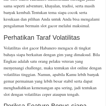
sama seperti adventure, khayalan, tradisi, serta masih
banyak kembali.Tentukan tema siapa cocok serta
kesukaan dan pilihan Anda untuk Anda bisa mengalami
pengalaman bermain slot gacor melalui maksimal.
Perhatikan Taraf Volatilitas
Volatilitas slot gacor Habanero mengacu di tingkat
bahaya siapa berkaitan dengan gim yang dimaksud. Bila
Engkau adalah satu orang pelaku veteran yang
menyenangi challenge, maka tentukan slot online dengan
volatilitas tinggian. Namun, apabila Kamu lebih banyak
gemar permainan yang lebih besar stabil serta dapat
menghadiahkan kemenangan apa sering, jadi tentukan
slot dengan volatilitas ceper ataupun tengah.