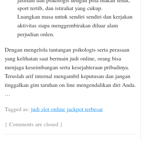
jasmani dan psikologis dengan pola makan sehat,
sport tertib, dan istirahat yang cukup.
Luangkan masa untuk sendiri sendiri dan kerjakan
aktivitas siapa menggembirakan diluar alam
perjudian onlen.
Dengan mengelola tantangan psikologis serta perasaan
yang kelihatan saat bermain judi online, orang bisa
menjaga keseimbangan serta kesejahteraan pribadinya.
Teruslah arif internal mengambil keputusan dan jangan
tinggalkan gim taruhan on line mengendalikan diri Anda.
…
Tagged as:
judi slot online jackpot terbesar
{
Comments are closed
}