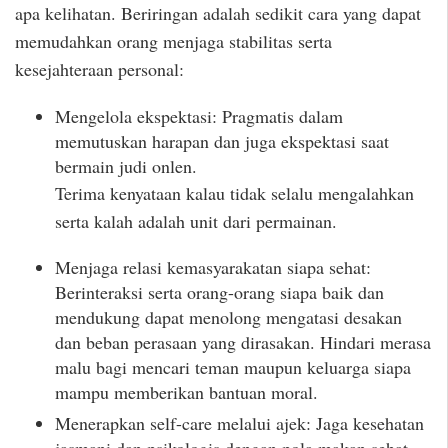
apa kelihatan. Beriringan adalah sedikit cara yang dapat
memudahkan orang menjaga stabilitas serta
kesejahteraan personal:
Mengelola ekspektasi: Pragmatis dalam
memutuskan harapan dan juga ekspektasi saat
bermain judi onlen.
Terima kenyataan kalau tidak selalu mengalahkan
serta kalah adalah unit dari permainan.
Menjaga relasi kemasyarakatan siapa sehat:
Berinteraksi serta orang-orang siapa baik dan
mendukung dapat menolong mengatasi desakan
dan beban perasaan yang dirasakan. Hindari merasa
malu bagi mencari teman maupun keluarga siapa
mampu memberikan bantuan moral.
Menerapkan self-care melalui ajek: Jaga kesehatan