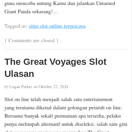
guna mencoba untung Kamu dan jalankan Untamed
Giant Panda sekarang!…
Tagged as:
situs slot online terpercaya
{
Comments are closed
}
The Great Voyages Slot
Ulasan
by
Logan Parker
on
Oktober 22, 2024
Slot on line telah menjadi salah satu entertainment
yang terutama dikenal dalam golongan petaruh on line.
Bersama banyak sekali permainan apa tersedia, pelaku
punya melimpah alternatif untuk diseleksi. salah satu gim
slot gacor yang memesona merupakan The Great