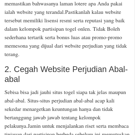
memastikan bahwasanya laman lotere apa Anda pakai
ialah website yang terandal.Pastikanlah kalau website
tersebut memiliki lisensi resmi serta reputasi yang baik
dalam kelompok partisipan togel onlen. Tidak Boleh
sederhana tertarik serta bonus luas atau promo-promo
memesona yang dijual dari website perjudian yang tidak
terang.
2. Cegah Website Perjudian Abal-
abal
Sebisa bisa jadi jauhi situs togel siapa tak jelas maupun
abal-abal. Situs-situs perjudian abal-abal acap kali
sekedar menargetkan keuntungan hanya dan tidak
bertanggung jawab jawab tentang kelompok
pelakunya.Jamin untuk menjalankan riset serta membaca
tinjauan dari partisipan berbeda sebelum ini memutuskan