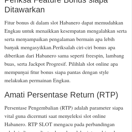
Periksa Feature Bonus siapa
Ditawarkan
Fitur bonus di dalam slot Habanero dapat memudahkan
Engkau untuk menaikkan kesempatan mengalahkan serta
serta menyampaikan pengalaman bermain apa lebih
banyak mengasyikkan.Periksalah ciri-ciri bonus apa
diberikan dari Habanero sama seperti freespin, lambang
buas, serta Jackpot Progresif. Pilihlah slot online apa
mempunyai fitur bonus siapa pantas dengan style
melakukan permainan Engkau.
Amati Persentase Return (RTP)
Persentase Pengembalian (RTP) adalah parameter siapa
vital guna dicermati saat menyeleksi slot online
Habanero. RTP SLOT mengacu pada perbandingan