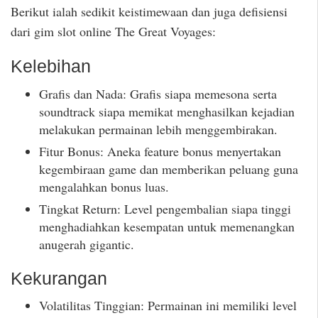
Berikut ialah sedikit keistimewaan dan juga defisiensi
dari gim slot online The Great Voyages:
Kelebihan
Grafis dan Nada: Grafis siapa memesona serta
soundtrack siapa memikat menghasilkan kejadian
melakukan permainan lebih menggembirakan.
Fitur Bonus: Aneka feature bonus menyertakan
kegembiraan game dan memberikan peluang guna
mengalahkan bonus luas.
Tingkat Return: Level pengembalian siapa tinggi
menghadiahkan kesempatan untuk memenangkan
anugerah gigantic.
Kekurangan
Volatilitas Tinggian: Permainan ini memiliki level