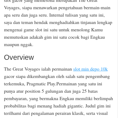
Voyages, siapa menawarkan pengetahuan bermain-main
apa seru dan juga seru. Internal tulisan yang satu ini,
saya dan teman hendak menghadiahkan tinjauan lengkap
mengenai game slot ini satu untuk menolong Kamu
memutuskan adakah gim ini satu cocok bagi Engkau
maupun nggak.
Overview
The Great Voyages ialah permainan
slot min depo 10k
gacor siapa dikembangkan oleh salah satu pengembang
terkemuka, Pragmatic Play.Permainan yang satu ini
punya atur position 5 gulungan dan juga 25 batas
pembayaran, yang bermakna Engkau memiliki berlimpah
probabilitas bagi menang hadiah gigantic. Judul gim ini
terilhami dari pengalaman perairan klasik, serta visual