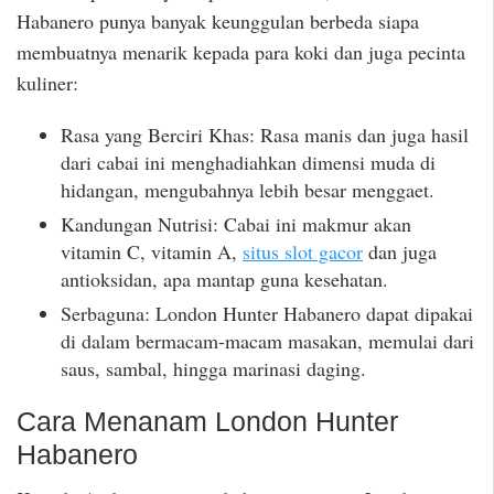
Habanero punya banyak keunggulan berbeda siapa
membuatnya menarik kepada para koki dan juga pecinta
kuliner:
Rasa yang Berciri Khas: Rasa manis dan juga hasil
dari cabai ini menghadiahkan dimensi muda di
hidangan, mengubahnya lebih besar menggaet.
Kandungan Nutrisi: Cabai ini makmur akan
vitamin C, vitamin A,
situs slot gacor
dan juga
antioksidan, apa mantap guna kesehatan.
Serbaguna: London Hunter Habanero dapat dipakai
di dalam bermacam-macam masakan, memulai dari
saus, sambal, hingga marinasi daging.
Cara Menanam London Hunter
Habanero