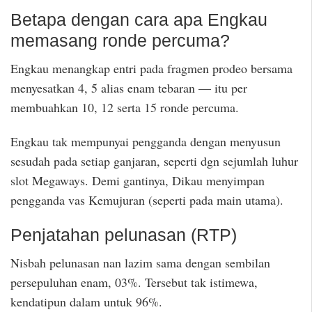
Betapa dengan cara apa Engkau
memasang ronde percuma?
Engkau menangkap entri pada fragmen prodeo bersama
menyesatkan 4, 5 alias enam tebaran — itu per
membuahkan 10, 12 serta 15 ronde percuma.
Engkau tak mempunyai pengganda dengan menyusun
sesudah pada setiap ganjaran, seperti dgn sejumlah luhur
slot Megaways. Demi gantinya, Dikau menyimpan
pengganda vas Kemujuran (seperti pada main utama).
Penjatahan pelunasan (RTP)
Nisbah pelunasan nan lazim sama dengan sembilan
persepuluhan enam, 03%. Tersebut tak istimewa,
kendatipun dalam untuk 96%.