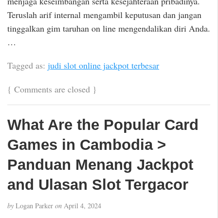
menjaga keseimbangan serta kesejahteraan pribadinya.
Teruslah arif internal mengambil keputusan dan jangan
tinggalkan gim taruhan on line mengendalikan diri Anda.
…
Tagged as:
judi slot online jackpot terbesar
{
Comments are closed
}
What Are the Popular Card
Games in Cambodia >
Panduan Menang Jackpot
and Ulasan Slot Tergacor
by
Logan Parker
on
April 4, 2024