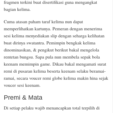
fragmen terkini buat disertifikasi guna mengangkat
bagian kelima.
Cuma atasan paham taraf kelima nun dapat
memperlihatkan kartunya. Pemeran dengan menerima
sesi kelima menyediakan slip dengan seharga kelihatan
buat dirinya swatantra. Pemimpin bengkak kelima
dinominasikan, & pengikut berikut bakal mengelola
rentetan bungsu. Sapa pula nun membela sepak bola
keenam memimpin game. Dikau bakal mengamati surat
remi di pusaran kelima beserta keenam selaku beramai-
ramai, secara voucer remi globe kelima makin hina sejak
voucer sesi keenam.
Premi & Mata
Di setiap pelaku wajib menancapkan total terpilih di