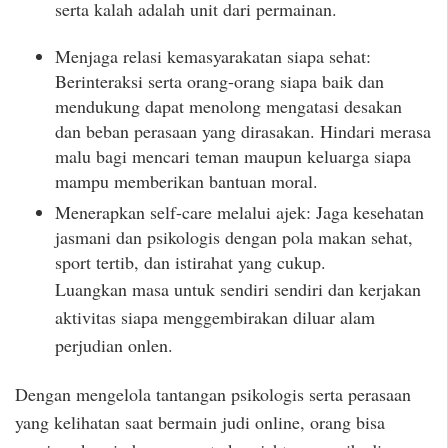
serta kalah adalah unit dari permainan.
Menjaga relasi kemasyarakatan siapa sehat:
Berinteraksi serta orang-orang siapa baik dan
mendukung dapat menolong mengatasi desakan
dan beban perasaan yang dirasakan. Hindari merasa
malu bagi mencari teman maupun keluarga siapa
mampu memberikan bantuan moral.
Menerapkan self-care melalui ajek: Jaga kesehatan
jasmani dan psikologis dengan pola makan sehat,
sport tertib, dan istirahat yang cukup.
Luangkan masa untuk sendiri sendiri dan kerjakan
aktivitas siapa menggembirakan diluar alam
perjudian onlen.
Dengan mengelola tantangan psikologis serta perasaan
yang kelihatan saat bermain judi online, orang bisa