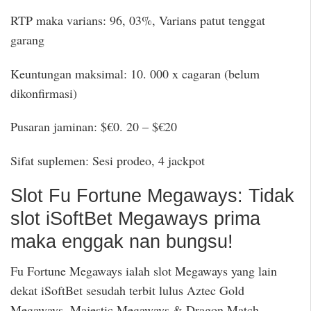
RTP maka varians: 96, 03%, Varians patut tenggat
garang
Keuntungan maksimal: 10. 000 x cagaran (belum
dikonfirmasi)
Pusaran jaminan: $€0. 20 – $€20
Sifat suplemen: Sesi prodeo, 4 jackpot
Slot Fu Fortune Megaways: Tidak
slot iSoftBet Megaways prima
maka enggak nan bungsu!
Fu Fortune Megaways ialah slot Megaways yang lain
dekat iSoftBet sesudah terbit lulus Aztec Gold
Megaways, Majestic Megaways & Dragon Match