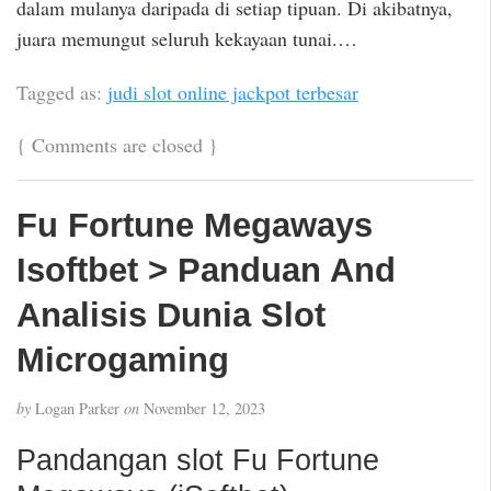
dalam mulanya daripada di setiap tipuan. Di akibatnya,
juara memungut seluruh kekayaan tunai.…
Tagged as:
judi slot online jackpot terbesar
{
Comments are closed
}
Fu Fortune Megaways
Isoftbet > Panduan And
Analisis Dunia Slot
Microgaming
by
Logan Parker
on
November 12, 2023
Pandangan slot Fu Fortune