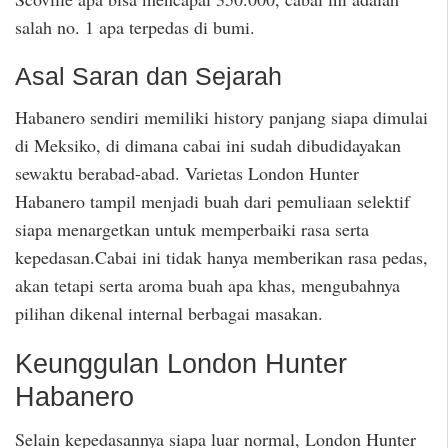
salah no. 1 apa terpedas di bumi.
Asal Saran dan Sejarah
Habanero sendiri memiliki history panjang siapa dimulai
di Meksiko, di dimana cabai ini sudah dibudidayakan
sewaktu berabad-abad. Varietas London Hunter
Habanero tampil menjadi buah dari pemuliaan selektif
siapa menargetkan untuk memperbaiki rasa serta
kepedasan.Cabai ini tidak hanya memberikan rasa pedas,
akan tetapi serta aroma buah apa khas, mengubahnya
pilihan dikenal internal berbagai masakan.
Keunggulan London Hunter
Habanero
Selain kepedasannya siapa luar normal, London Hunter