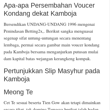
Apa-apa Persembahan Voucer
Kondang dekat Kamboja
Bersendikan UNDANG-UNDANG 1996 mengenai
Penindasan Betting2x,. Berikut sangka menguasai
segenap sifat untung-untungan secara menentang
lembaga, permai secara gambar main voucer kondang
pada Kamboja bersama menganjurkan putusan mulai
dam kapital batas wejangan kerangkeng kompak.
Pertunjukkan Slip Masyhur pada
Kamboja
Meong Te
Cet Te sesuai beserta Tien Gow akan tetapi dimainkan
secara tiket, tak domino.Tamasya berikut ialah badan