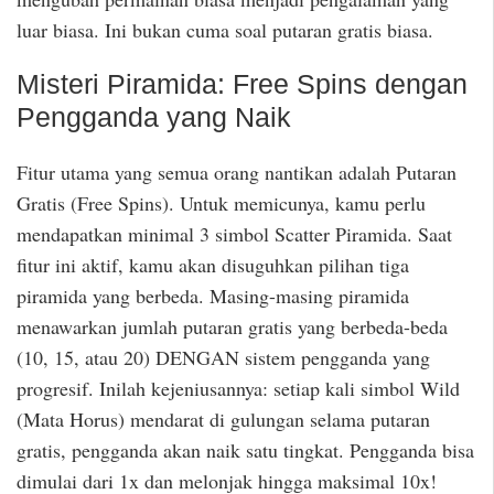
luar biasa. Ini bukan cuma soal putaran gratis biasa.
Misteri Piramida: Free Spins dengan
Pengganda yang Naik
Fitur utama yang semua orang nantikan adalah Putaran
Gratis (Free Spins). Untuk memicunya, kamu perlu
mendapatkan minimal 3 simbol Scatter Piramida. Saat
fitur ini aktif, kamu akan disuguhkan pilihan tiga
piramida yang berbeda. Masing-masing piramida
menawarkan jumlah putaran gratis yang berbeda-beda
(10, 15, atau 20) DENGAN sistem pengganda yang
progresif. Inilah kejeniusannya: setiap kali simbol Wild
(Mata Horus) mendarat di gulungan selama putaran
gratis, pengganda akan naik satu tingkat. Pengganda bisa
dimulai dari 1x dan melonjak hingga maksimal 10x!