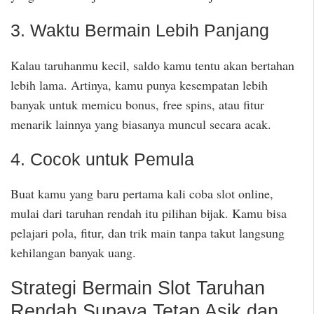
3. Waktu Bermain Lebih Panjang
Kalau taruhanmu kecil, saldo kamu tentu akan bertahan
lebih lama. Artinya, kamu punya kesempatan lebih
banyak untuk memicu bonus, free spins, atau fitur
menarik lainnya yang biasanya muncul secara acak.
4. Cocok untuk Pemula
Buat kamu yang baru pertama kali coba slot online,
mulai dari taruhan rendah itu pilihan bijak. Kamu bisa
pelajari pola, fitur, dan trik main tanpa takut langsung
kehilangan banyak uang.
Strategi Bermain Slot Taruhan
Rendah Supaya Tetap Asik dan