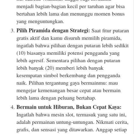
menjadi bagian-bagian kecil per taruhan agar bisa
bertahan lebih lama dan menunggu momen bonus
yang menguntungkan.
Pilih Piramida dengan Strategi:
Saat fitur putaran
gratis aktif dan kamu disuruh memilih piramida,
ingatlah bahwa pilihan dengan putaran lebih sedikit
(10) biasanya memiliki potensi pengganda yang
lebih agresif. Sementara pilihan dengan putaran
lebih banyak (20) memberi lebih banyak
kesempatan simbol berkembang dan pengganda
naik. Pilihan tergantung gaya bermainmu: mau
mengejar kemenangan besar cepat atau bermain
lebih lama dengan peluang bertahap.
Bermain untuk Hiburan, Bukan Cepat Kaya:
Ingatlah bahwa mesin slot, termasuk yang satu ini,
adalah permainan untung-untungan. Nikmati cerita,
grafis, dan sensasi yang ditawarkan. Anggap setiap