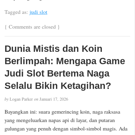
Tagged as:
judi slot
{
Comments are closed
}
Dunia Mistis dan Koin
Berlimpah: Mengapa Game
Judi Slot Bertema Naga
Selalu Bikin Ketagihan?
by
Logan Parker
on
Januari 17, 2026
Bayangkan ini: suara gemerincing koin, naga raksasa
yang mengeluarkan napas api di layar, dan putaran
gulungan yang penuh dengan simbol-simbol magis. Ada