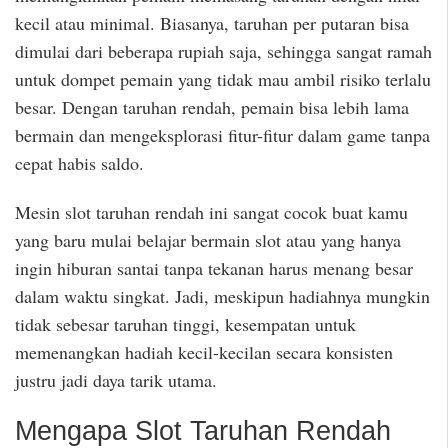
kecil atau minimal. Biasanya, taruhan per putaran bisa
dimulai dari beberapa rupiah saja, sehingga sangat ramah
untuk dompet pemain yang tidak mau ambil risiko terlalu
besar. Dengan taruhan rendah, pemain bisa lebih lama
bermain dan mengeksplorasi fitur-fitur dalam game tanpa
cepat habis saldo.
Mesin slot taruhan rendah ini sangat cocok buat kamu
yang baru mulai belajar bermain slot atau yang hanya
ingin hiburan santai tanpa tekanan harus menang besar
dalam waktu singkat. Jadi, meskipun hadiahnya mungkin
tidak sebesar taruhan tinggi, kesempatan untuk
memenangkan hadiah kecil-kecilan secara konsisten
justru jadi daya tarik utama.
Mengapa Slot Taruhan Rendah