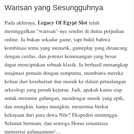
Warisan yang Sesungguhnya
Legacy Of Egypt Slot
Pada akhirnya,
telah
meninggalkan “warisan”-nya sendiri di dunia perjudian
online. Ia bukan sekadar game, tapi bukti bahwa
kombinasi tema yang menarik, gameplay yang dirancang
dengan cerdas, dan potensi kemenangan yang besar
dapat menciptakan sebuah klasik. Ia berhasil menangkap
imajinasi pemain dengan sempurna, membawa mereka
keluar dari keseharian dan masuk ke dalam petualangan
arkeologi yang penuh kejutan. Jadi, apakah kamu siap
untuk memutar gulungan, mendengar musik yang epik,
dan mungkin, hanya mungkin, menerima berkat
kekayaan dari para dewa Nile? Ekspedisi menunggu.
Selamat bermain, dan semoga Horus senantiasa
menyertai gulunganmu!…