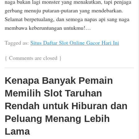
naga bukan lagi monster yang menakutkan, tapi penjaga
gerbang menuju putaran-putaran yang mendebarkan.
Selamat berpetualang, dan semoga napas api sang naga
membawa keberuntungan untukmu!…
Tagged as:
Situs Daftar Slot Online Gacor Hari Ini
{
Comments are closed
}
Kenapa Banyak Pemain
Memilih Slot Taruhan
Rendah untuk Hiburan dan
Peluang Menang Lebih
Lama