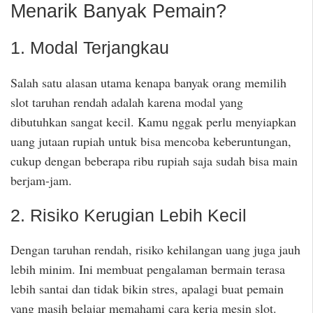
Menarik Banyak Pemain?
1. Modal Terjangkau
Salah satu alasan utama kenapa banyak orang memilih
slot taruhan rendah adalah karena modal yang
dibutuhkan sangat kecil. Kamu nggak perlu menyiapkan
uang jutaan rupiah untuk bisa mencoba keberuntungan,
cukup dengan beberapa ribu rupiah saja sudah bisa main
berjam-jam.
2. Risiko Kerugian Lebih Kecil
Dengan taruhan rendah, risiko kehilangan uang juga jauh
lebih minim. Ini membuat pengalaman bermain terasa
lebih santai dan tidak bikin stres, apalagi buat pemain
yang masih belajar memahami cara kerja mesin slot.