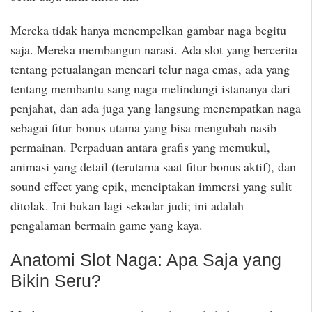
Mereka tidak hanya menempelkan gambar naga begitu
saja. Mereka membangun narasi. Ada slot yang bercerita
tentang petualangan mencari telur naga emas, ada yang
tentang membantu sang naga melindungi istananya dari
penjahat, dan ada juga yang langsung menempatkan naga
sebagai fitur bonus utama yang bisa mengubah nasib
permainan. Perpaduan antara grafis yang memukul,
animasi yang detail (terutama saat fitur bonus aktif), dan
sound effect yang epik, menciptakan immersi yang sulit
ditolak. Ini bukan lagi sekadar judi; ini adalah
pengalaman bermain game yang kaya.
Anatomi Slot Naga: Apa Saja yang
Bikin Seru?