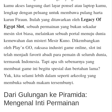
kamu akses langsung dari layar ponsel atau laptop kamu,
lengkap dengan peluang untuk membawa pulang harta
Legacy Of
karun Firaun. Itulah yang ditawarkan oleh
Egypt Slot
, sebuah permainan yang bukan sekadar
mesin slot biasa, melainkan sebuah portal menuju dunia
kemewahan dan misteri Mesir Kuno. Dikembangkan
oleh Play’n GO, raksasa industri game online, slot ini
telah menjadi favorit abadi para pemain di seluruh dunia,
termasuk Indonesia. Tapi apa sih sebenarnya yang
membuat game ini begitu spesial dan bertahan lama?
Yuk, kita selami lebih dalam seperti arkeolog yang
membuka sebuah makam tersembunyi.
Dari Gulungan ke Piramida:
Mengenal Inti Permainan