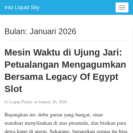
Into Liquid Sky
T
o
g
g
Bulan:
Januari 2026
l
e
n
Mesin Waktu di Ujung Jari:
a
v
Petualangan Mengagumkan
i
g
Bersama Legacy Of Egypt
a
Slot
t
i
o
by
Logan Parker
on
Januari 26, 2026
n
Bayangkan ini: debu gurun yang hangat, sinar
matahari menyilaukan di atas piramida, dan bisikan para
dewa kuno di angin. Sekarang, bayangkan semua itu bisa