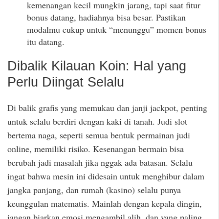
kemenangan kecil mungkin jarang, tapi saat fitur
bonus datang, hadiahnya bisa besar. Pastikan
modalmu cukup untuk “menunggu” momen bonus
itu datang.
Dibalik Kilauan Koin: Hal yang
Perlu Diingat Selalu
Di balik grafis yang memukau dan janji jackpot, penting
untuk selalu berdiri dengan kaki di tanah. Judi slot
bertema naga, seperti semua bentuk permainan judi
online, memiliki risiko. Kesenangan bermain bisa
berubah jadi masalah jika nggak ada batasan. Selalu
ingat bahwa mesin ini didesain untuk menghibur dalam
jangka panjang, dan rumah (kasino) selalu punya
keunggulan matematis. Mainlah dengan kepala dingin,
jangan biarkan emosi mengambil alih, dan yang paling