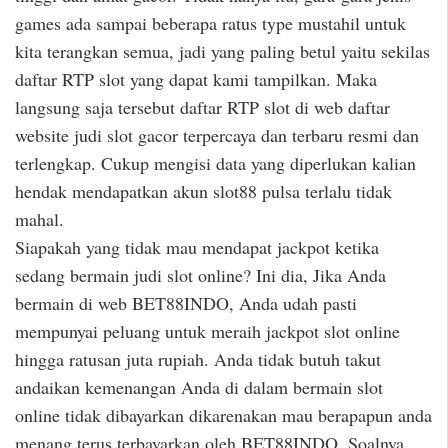
games ada sampai beberapa ratus type mustahil untuk
kita terangkan semua, jadi yang paling betul yaitu sekilas
daftar RTP slot yang dapat kami tampilkan. Maka
langsung saja tersebut daftar RTP slot di web daftar
website judi slot gacor terpercaya dan terbaru resmi dan
terlengkap. Cukup mengisi data yang diperlukan kalian
hendak mendapatkan akun slot88 pulsa terlalu tidak
mahal.
Siapakah yang tidak mau mendapat jackpot ketika
sedang bermain judi slot online? Ini dia, Jika Anda
bermain di web BET88INDO, Anda udah pasti
mempunyai peluang untuk meraih jackpot slot online
hingga ratusan juta rupiah. Anda tidak butuh takut
andaikan kemenangan Anda di dalam bermain slot
online tidak dibayarkan dikarenakan mau berapapun anda
menang terus terbayarkan oleh BET88INDO. Soalnya