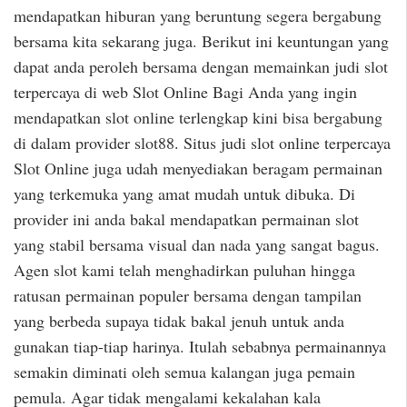
mendapatkan hiburan yang beruntung segera bergabung
bersama kita sekarang juga. Berikut ini keuntungan yang
dapat anda peroleh bersama dengan memainkan judi slot
terpercaya di web Slot Online Bagi Anda yang ingin
mendapatkan slot online terlengkap kini bisa bergabung
di dalam provider slot88. Situs judi slot online terpercaya
Slot Online juga udah menyediakan beragam permainan
yang terkemuka yang amat mudah untuk dibuka. Di
provider ini anda bakal mendapatkan permainan slot
yang stabil bersama visual dan nada yang sangat bagus.
Agen slot kami telah menghadirkan puluhan hingga
ratusan permainan populer bersama dengan tampilan
yang berbeda supaya tidak bakal jenuh untuk anda
gunakan tiap-tiap harinya. Itulah sebabnya permainannya
semakin diminati oleh semua kalangan juga pemain
pemula. Agar tidak mengalami kekalahan kala