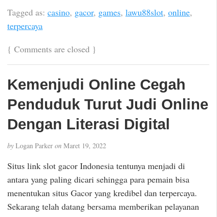
Tagged as:
casino
,
gacor
,
games
,
lawu88slot
,
online
,
terpercaya
{
Comments are closed
}
Kemenjudi Online Cegah
Penduduk Turut Judi Online
Dengan Literasi Digital
by
Logan Parker
on
Maret 19, 2022
Situs link slot gacor Indonesia tentunya menjadi di
antara yang paling dicari sehingga para pemain bisa
menentukan situs Gacor yang kredibel dan terpercaya.
Sekarang telah datang bersama memberikan pelayanan