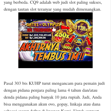
yang berbeda. CQ9 adalah web judi slot paling sukses,
dengan tautan slot teranyar yang mudah dimenangkan.
Pasal 303 bis KUHP turut mengancam para pemain judi
dengan pidana penjara paling lama 4 tahun dan/atau
denda pidana paling banyak 10 juta rupiah. Jadi, Anda
bisa menggunakan akun ovo, gopay, linkaja atau dana
sebagai syarat daftar di layanan Kami. Untuk support