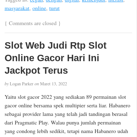
masyarakat
,
online
,
turut
{
Comments are closed
}
Slot Web Judi Rtp Slot
Online Gacor Hari Ini
Jackpot Terus
by
Logan Parker
on
Maret 13, 2022
Yaitu slot gacor 2022 yang sediakan 89 permainan slot
gacor online bersama spek multipier serta liar. Habanero
sebagai provider lama yang telah jadi tandingan berasal
dari Pragmatic Play. Walau punya jumlah permainan
yang condong lebih sedikit, tetapi nama Habanero udah