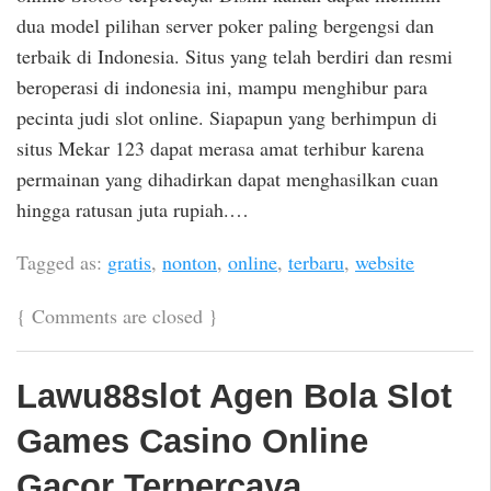
dua model pilihan server poker paling bergengsi dan
terbaik di Indonesia. Situs yang telah berdiri dan resmi
beroperasi di indonesia ini, mampu menghibur para
pecinta judi slot online. Siapapun yang berhimpun di
situs Mekar 123 dapat merasa amat terhibur karena
permainan yang dihadirkan dapat menghasilkan cuan
hingga ratusan juta rupiah.…
Tagged as:
gratis
,
nonton
,
online
,
terbaru
,
website
{
Comments are closed
}
Lawu88slot Agen Bola Slot
Games Casino Online
Gacor Terpercaya