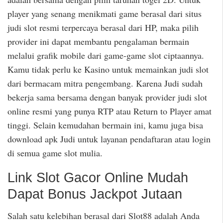
player yang senang menikmati game berasal dari situs
judi slot resmi terpercaya berasal dari HP, maka pilih
provider ini dapat membantu pengalaman bermain
melalui grafik mobile dari game-game slot ciptaannya.
Kamu tidak perlu ke Kasino untuk memainkan judi slot
dari bermacam mitra pengembang. Karena Judi sudah
bekerja sama bersama dengan banyak provider judi slot
online resmi yang punya RTP atau Return to Player amat
tinggi. Selain kemudahan bermain ini, kamu juga bisa
download apk Judi untuk layanan pendaftaran atau login
di semua game slot mulia.
Link Slot Gacor Online Mudah
Dapat Bonus Jackpot Jutaan
Salah satu kelebihan berasal dari Slot88 adalah Anda