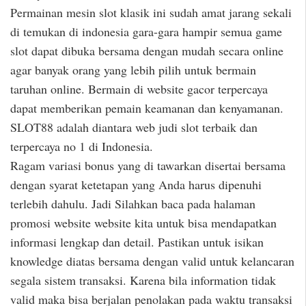
Permainan mesin slot klasik ini sudah amat jarang sekali
di temukan di indonesia gara-gara hampir semua game
slot dapat dibuka bersama dengan mudah secara online
agar banyak orang yang lebih pilih untuk bermain
taruhan online. Bermain di website gacor terpercaya
dapat memberikan pemain keamanan dan kenyamanan.
SLOT88 adalah diantara web judi slot terbaik dan
terpercaya no 1 di Indonesia.
Ragam variasi bonus yang di tawarkan disertai bersama
dengan syarat ketetapan yang Anda harus dipenuhi
terlebih dahulu. Jadi Silahkan baca pada halaman
promosi website website kita untuk bisa mendapatkan
informasi lengkap dan detail. Pastikan untuk isikan
knowledge diatas bersama dengan valid untuk kelancaran
segala sistem transaksi. Karena bila information tidak
valid maka bisa berjalan penolakan pada waktu transaksi