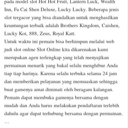
pada model slot Hot Hot Fruit, Lantern Luck, Wealth
Inn, Fa Cai Shen Deluxe, Lucky Lucky. Beberapa jenis
slot tergacor yang bisa diandalkan untuk menghasilkan
keuntungan terbaik adalah Brothers Kingdom, Caishen,
Lucky Koi, 888, Zeus, Royal Katt.
Untuk waktu ini pemain bisa berhimpun melalui web
judi slot online Slot Online kita dikarenakan kami
merupakan agen terlengkap yang telah menyajikan
permainan menarik yang bakal selalu menghibur Anda
tiap tiap harinya. Karena selalu terbuka selama 24 jam
dan memberikan pelayanan yang memuaskan sehingga
buat gamenya amat diminati oleh beragam kalangan.
Pemain dapat membuka gamenya bersama dengan
mudah dan Anda harus melakukan pendaftaran terlebih
dahulu agar dapat terhubung bersama dengan permainan.
…