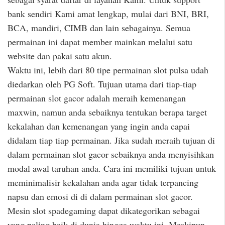
bank sendiri Kami amat lengkap, mulai dari BNI, BRI,
BCA, mandiri, CIMB dan lain sebagainya. Semua
permainan ini dapat member mainkan melalui satu
website dan pakai satu akun.
Waktu ini, lebih dari 80 tipe permainan slot pulsa udah
diedarkan oleh PG Soft. Tujuan utama dari tiap-tiap
permainan slot gacor adalah meraih kemenangan
maxwin, namun anda sebaiknya tentukan berapa target
kekalahan dan kemenangan yang ingin anda capai
didalam tiap tiap permainan. Jika sudah meraih tujuan di
dalam permainan slot gacor sebaiknya anda menyisihkan
modal awal taruhan anda. Cara ini memiliki tujuan untuk
meminimalisir kekalahan anda agar tidak terpancing
napsu dan emosi di di dalam permainan slot gacor.
Mesin slot spadegaming dapat dikategorikan sebagai
yang paling baik di dunia hingga waktu ini. Meskipun