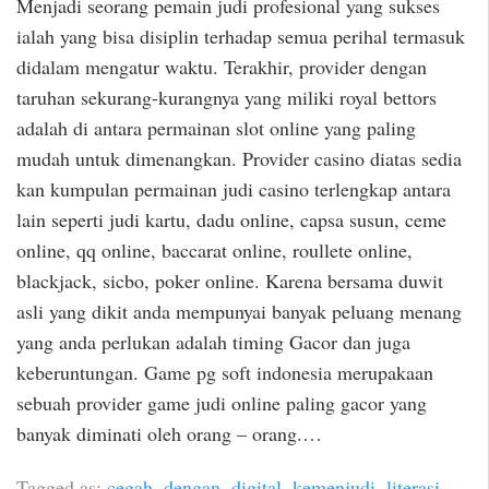
Menjadi seorang pemain judi profesional yang sukses
ialah yang bisa disiplin terhadap semua perihal termasuk
didalam mengatur waktu. Terakhir, provider dengan
taruhan sekurang-kurangnya yang miliki royal bettors
adalah di antara permainan slot online yang paling
mudah untuk dimenangkan. Provider casino diatas sedia
kan kumpulan permainan judi casino terlengkap antara
lain seperti judi kartu, dadu online, capsa susun, ceme
online, qq online, baccarat online, roullete online,
blackjack, sicbo, poker online. Karena bersama duwit
asli yang dikit anda mempunyai banyak peluang menang
yang anda perlukan adalah timing Gacor dan juga
keberuntungan. Game pg soft indonesia merupakaan
sebuah provider game judi online paling gacor yang
banyak diminati oleh orang – orang.…
Tagged as:
cegah
,
dengan
,
digital
,
kemenjudi
,
literasi
,