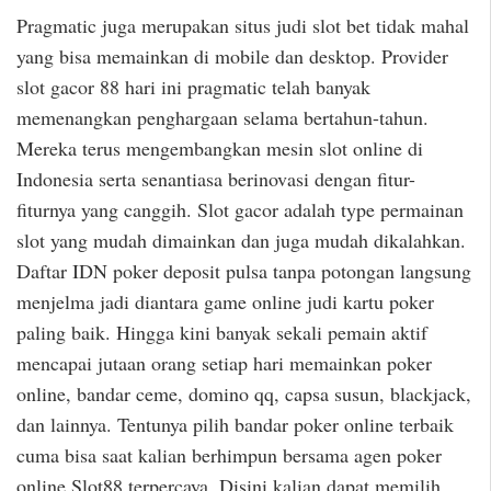
Pragmatic juga merupakan situs judi slot bet tidak mahal
yang bisa memainkan di mobile dan desktop. Provider
slot gacor 88 hari ini pragmatic telah banyak
memenangkan penghargaan selama bertahun-tahun.
Mereka terus mengembangkan mesin slot online di
Indonesia serta senantiasa berinovasi dengan fitur-
fiturnya yang canggih. Slot gacor adalah type permainan
slot yang mudah dimainkan dan juga mudah dikalahkan.
Daftar IDN poker deposit pulsa tanpa potongan langsung
menjelma jadi diantara game online judi kartu poker
paling baik. Hingga kini banyak sekali pemain aktif
mencapai jutaan orang setiap hari memainkan poker
online, bandar ceme, domino qq, capsa susun, blackjack,
dan lainnya. Tentunya pilih bandar poker online terbaik
cuma bisa saat kalian berhimpun bersama agen poker
online Slot88 terpercaya. Disini kalian dapat memilih