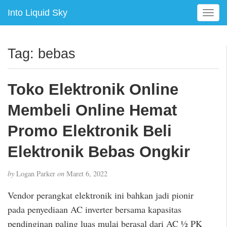
Into Liquid Sky
T
o
g
g
Tag:
bebas
l
e
n
Toko Elektronik Online
a
v
Membeli Online Hemat
i
g
Promo Elektronik Beli
a
Elektronik Bebas Ongkir
t
i
o
by
Logan Parker
on
Maret 6, 2022
n
Vendor perangkat elektronik ini bahkan jadi pionir
pada penyediaan AC inverter bersama kapasitas
pendinginan paling luas mulai berasal dari AC ½ PK