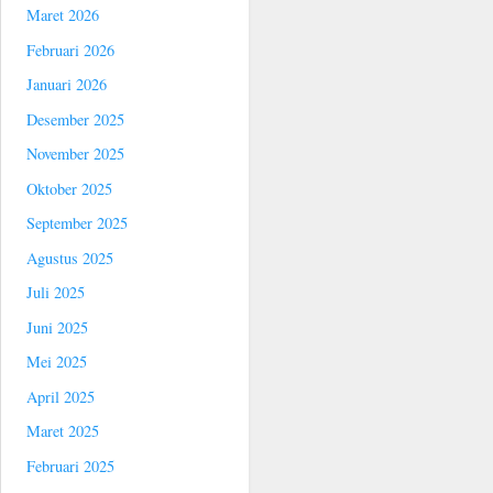
Maret 2026
Februari 2026
Januari 2026
Desember 2025
November 2025
Oktober 2025
September 2025
Agustus 2025
Juli 2025
Juni 2025
Mei 2025
April 2025
Maret 2025
Februari 2025