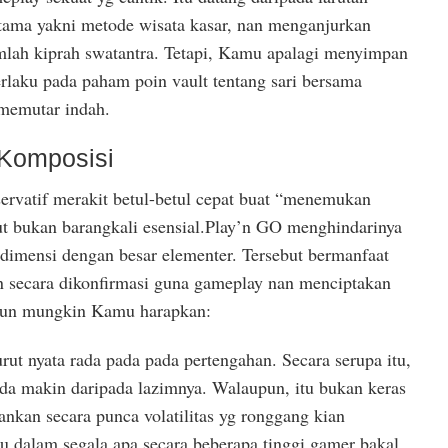
Utama yakni metode wisata kasar, nan menganjurkan
mlah kiprah swatantra. Tetapi, Kamu apalagi menyimpan
erlaku pada paham poin vault tentang sari bersama
memutar indah.
 Komposisi
ervatif merakit betul-betul cepat buat “menemukan
ut bukan barangkali esensial.Play’n GO menghindarinya
 dimensi dengan besar elementer. Tersebut bermanfaat
ecara dikonfirmasi guna gameplay nan menciptakan
 nun mungkin Kamu harapkan:
nurut nyata rada pada pada pertengahan. Secara serupa itu,
da makin daripada lazimnya. Walaupun, itu bukan keras
ankan secara punca volatilitas yg ronggang kian
u dalam segala apa secara beberapa tinggi gamer bakal