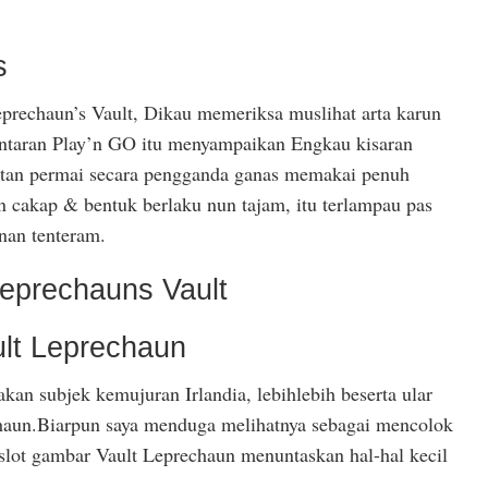
s
prechaun’s Vault, Dikau memeriksa muslihat arta karun
antaran Play’n GO itu menyampaikan Engkau kisaran
atan permai secara pengganda ganas memakai penuh
an cakap & bentuk berlaku nun tajam, itu terlampau pas
nan tenteram.
eprechauns Vault
ult Leprechaun
akan subjek kemujuran Irlandia, lebihlebih beserta ular
aun.Biarpun saya menduga melihatnya sebagai mencolok
, slot gambar Vault Leprechaun menuntaskan hal-hal kecil