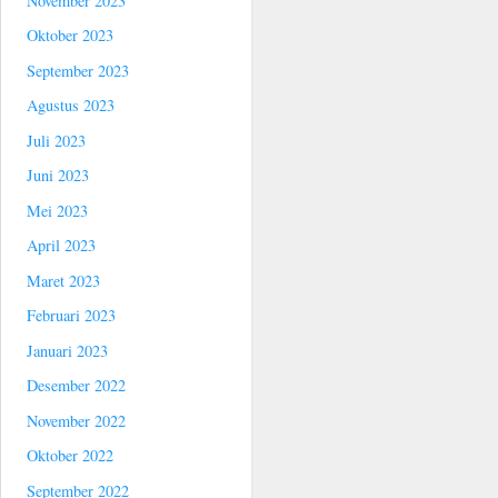
November 2023
Oktober 2023
September 2023
Agustus 2023
Juli 2023
Juni 2023
Mei 2023
April 2023
Maret 2023
Februari 2023
Januari 2023
Desember 2022
November 2022
Oktober 2022
September 2022