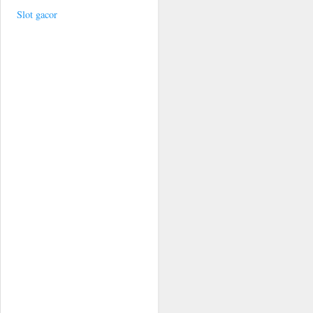
Slot gacor