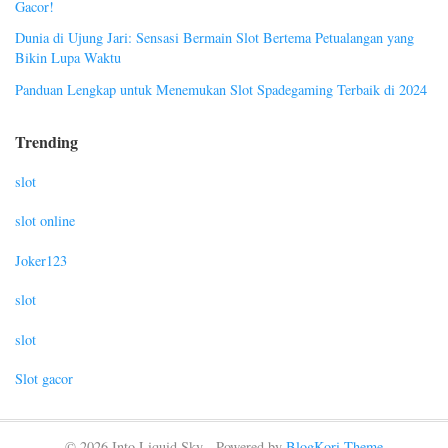
Gacor!
Dunia di Ujung Jari: Sensasi Bermain Slot Bertema Petualangan yang
Bikin Lupa Waktu
Panduan Lengkap untuk Menemukan Slot Spadegaming Terbaik di 2024
Trending
slot
slot online
Joker123
slot
slot
Slot gacor
© 2026 Into Liquid Sky - Powered by
BlogKori Theme