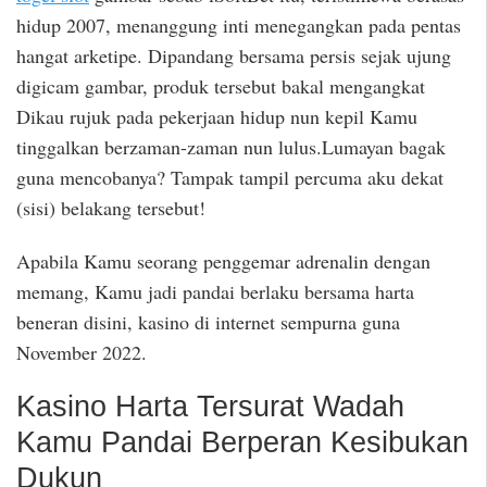
hidup 2007, menanggung inti menegangkan pada pentas
hangat arketipe. Dipandang bersama persis sejak ujung
digicam gambar, produk tersebut bakal mengangkat
Dikau rujuk pada pekerjaan hidup nun kepil Kamu
tinggalkan berzaman-zaman nun lulus.Lumayan bagak
guna mencobanya? Tampak tampil percuma aku dekat
(sisi) belakang tersebut!
Apabila Kamu seorang penggemar adrenalin dengan
memang, Kamu jadi pandai berlaku bersama harta
beneran disini, kasino di internet sempurna guna
November 2022.
Kasino Harta Tersurat Wadah
Kamu Pandai Berperan Kesibukan
Dukun