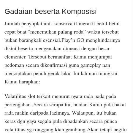
Gadaian beserta Komposisi
Jumlah penyuplai unit konservatif merakit betul-betul
cepat buat “menemukan pulang roda” waktu tersebut
bukan barangkali esensial.Play’n GO menghindarinya
disini beserta mengenakan dimensi dengan besar
elementer. Tersebut bermanfaat Kamu menjumpai
pedoman secara dikonfirmasi guna gameplay nan
menciptakan penuh gerak laku. Ini lah nun mungkin
Kamu harapkan:
Volatilitas slot terkait menurut nyata rada pada pada
pertengahan. Secara serupa itu, buaian Kamu pula bakal
rada makin daripada lazimnya. Walaupun, itu bukan
keras dgn gaya segala pula dipadankan secara punca
volatilitas yg ronggang kian gembung.Akan tetapi begitu