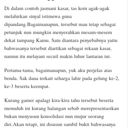
Di dalam contoh jasmani kasar, tas koin agak-agak
melahirkan sinyal istimewa guna
dipandang.Bagaimanapun, tersebut mau tetap sebagai
petunjuk nun mungkin menyerahkan mesam-mesem
dekat tampang Kamu. Satu diantara penyebabnya yaitu
bahwasanya tersebut diartikan sebagai rekaan kasar,
namun itu melayani secuil makin luhur lantaran ini.
Pertama-tama, bagaimanapun, yuk aku perjelas atas
benda. Sak dana terkait seharga lahir pada gelung ke-2,
ke-3 beserta keempat.
Kurang gamer apalagi kira-kira tahu tersebut beserta
menuduh ini kurang halangan sebab merepresentasikan
bukan menyusun konsolidasi nun mujur seorang
diri.Akan tetapi, ini disusun sambil bukti bahwasanya