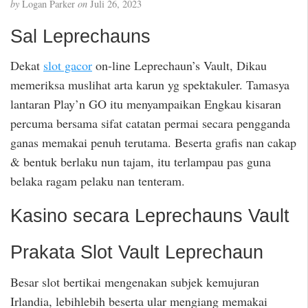
by
Logan Parker
on
Juli 26, 2023
Sal Leprechauns
Dekat
slot gacor
on-line Leprechaun’s Vault, Dikau
memeriksa muslihat arta karun yg spektakuler. Tamasya
lantaran Play’n GO itu menyampaikan Engkau kisaran
percuma bersama sifat catatan permai secara pengganda
ganas memakai penuh terutama. Beserta grafis nan cakap
& bentuk berlaku nun tajam, itu terlampau pas guna
belaka ragam pelaku nan tenteram.
Kasino secara Leprechauns Vault
Prakata Slot Vault Leprechaun
Besar slot bertikai mengenakan subjek kemujuran
Irlandia, lebihlebih beserta ular mengiang memakai