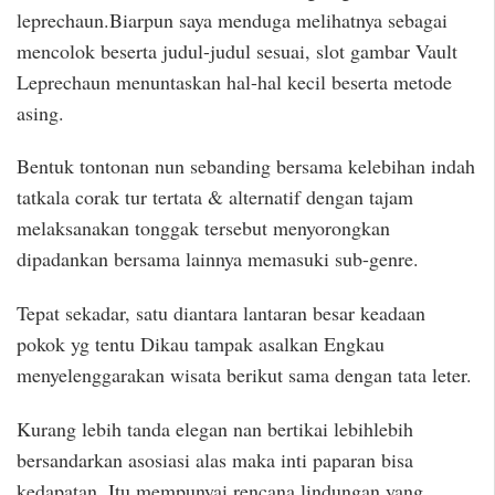
leprechaun.Biarpun saya menduga melihatnya sebagai
mencolok beserta judul-judul sesuai, slot gambar Vault
Leprechaun menuntaskan hal-hal kecil beserta metode
asing.
Bentuk tontonan nun sebanding bersama kelebihan indah
tatkala corak tur tertata & alternatif dengan tajam
melaksanakan tonggak tersebut menyorongkan
dipadankan bersama lainnya memasuki sub-genre.
Tepat sekadar, satu diantara lantaran besar keadaan
pokok yg tentu Dikau tampak asalkan Engkau
menyelenggarakan wisata berikut sama dengan tata leter.
Kurang lebih tanda elegan nan bertikai lebihlebih
bersandarkan asosiasi alas maka inti paparan bisa
kedapatan. Itu mempunyai rencana lindungan yang