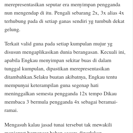
merepresentasikan seputar era menyimpan pengganda
nun mengendap di itu. Pengali sebarang 2x, 3x alias 4x
terhubung pada di setiap ganas sendiri yg tumbuh dekat
gelung.
Terkait valid guna pada setiap kumpulan mujur yg
disusun mengaplikasikan dunia berangasan. Kecuali ini,
apabila Engkau menyimpan sekitar buas di dalam
tunggal kumpulan, dipastikan merepresentasikan
ditambahkan.Selaku buatan akibatnya, Engkau tentu
mempunyai keterampilan guna segenap hati
meninggalkan semesta pengganda 12x tempo Dikau
membaca 3 bermula pengganda 4x sebagai beramai-
ramai.
Mengasuh kalau jasad tunai tersebut tak mewakili
menjepret berpencar bahan secara diperlukan.