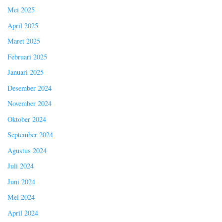
Mei 2025
April 2025
Maret 2025
Februari 2025
Januari 2025
Desember 2024
November 2024
Oktober 2024
September 2024
Agustus 2024
Juli 2024
Juni 2024
Mei 2024
April 2024