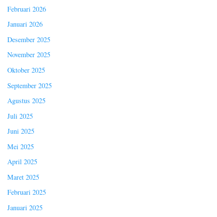
Februari 2026
Januari 2026
Desember 2025
November 2025
Oktober 2025
September 2025
Agustus 2025
Juli 2025
Juni 2025
Mei 2025
April 2025
Maret 2025
Februari 2025
Januari 2025