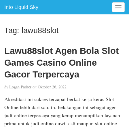
Into Liquid Sky
T
o
g
g
Tag:
lawu88slot
l
e
n
Lawu88slot Agen Bola Slot
a
v
Games Casino Online
i
g
Gacor Terpercaya
a
t
by
Logan Parker
on
Oktober 26, 2022
i
o
Akreditasi ini sukses tercapai berkat kerja keras Slot
n
Online lebih dari satu th. belakangan ini sebagai agen
judi online terpercaya yang kerap menampilkan layanan
prima untuk judi online duwit asli maupun slot online.