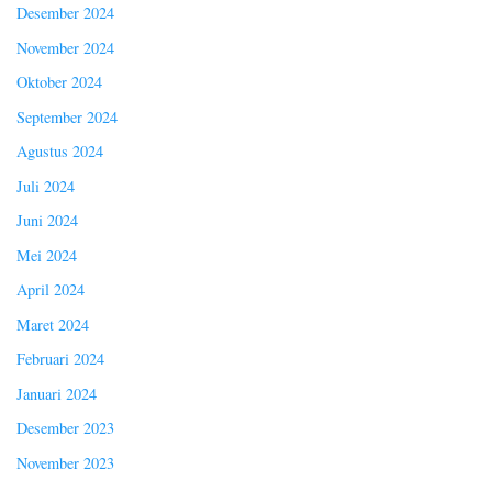
Desember 2024
November 2024
Oktober 2024
September 2024
Agustus 2024
Juli 2024
Juni 2024
Mei 2024
April 2024
Maret 2024
Februari 2024
Januari 2024
Desember 2023
November 2023