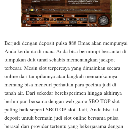
Berjudi dengan deposit pulsa 888 Emas akan mempunyai
Anda ke dunia di mana Anda bisa bermimpi bersantai di
tumpukan duit tunai sehabis memenangkan jackpot
terbesar. Mesin slot terpercaya yang dimainkan secara
online dari tampilannya atau langkah memainkannya
memang bisa mencuri perhatian para pecinta judi di
tanah air. Dari sekedar bereksperimen hingga akhirnya
berhimpun bersama dengan web game SBO TOP slot
paling baik seperti SBOTOP slot. Jadi, Anda bisa isi
deposit untuk bermain judi slot online bersama pulsa
berasal dari provider tertentu yang bekerjasama dengan