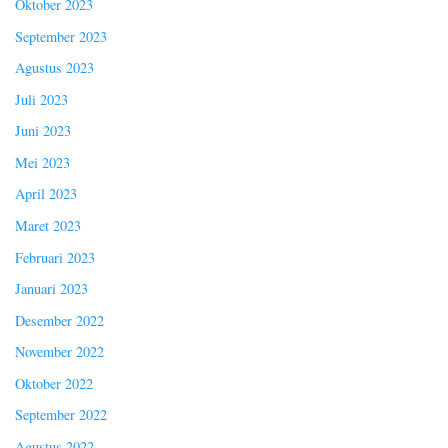
Oktober 2023
September 2023
Agustus 2023
Juli 2023
Juni 2023
Mei 2023
April 2023
Maret 2023
Februari 2023
Januari 2023
Desember 2022
November 2022
Oktober 2022
September 2022
Agustus 2022