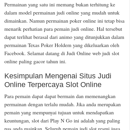
Permainan yang satu ini memang bukan terhitung ke
dalam model permainan judi online yang mudah untuk
dimainkan. Namun permainan poker online ini tetap bisa
menarik perhatian para pemain judi online. Hal tersebut
dapat terlihat berasal dari animo yang ditunjukkan dalam
permainan Texas Poker Holdem yang dikeluarkan oleh
Facebook. Selamat datang di Judi Online web judi slot
online paling gacor tahun ini.
Kesimpulan Mengenai Situs Judi
Online Terpercaya Slot Online
Para pemain dapat dapat bermain dan memenangkan
permainan dengan terlalu mudah. Jika anda merupakan
pemain yang mempunyai tujuan untuk mendapatkan
keuntungan, slot dari Play N Go ini adalah yang paling
pas anda mainkan. Seluruh pemain judi slot resmi juga