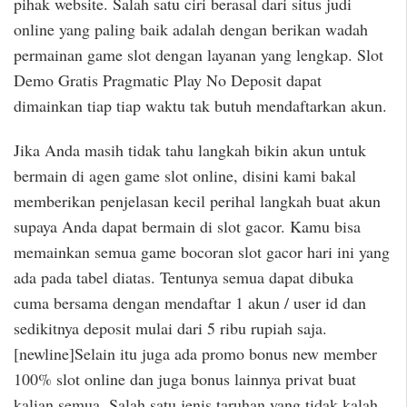
pihak website. Salah satu ciri berasal dari situs judi
online yang paling baik adalah dengan berikan wadah
permainan game slot dengan layanan yang lengkap. Slot
Demo Gratis Pragmatic Play No Deposit dapat
dimainkan tiap tiap waktu tak butuh mendaftarkan akun.
Jika Anda masih tidak tahu langkah bikin akun untuk
bermain di agen game slot online, disini kami bakal
memberikan penjelasan kecil perihal langkah buat akun
supaya Anda dapat bermain di slot gacor. Kamu bisa
memainkan semua game bocoran slot gacor hari ini yang
ada pada tabel diatas. Tentunya semua dapat dibuka
cuma bersama dengan mendaftar 1 akun / user id dan
sedikitnya deposit mulai dari 5 ribu rupiah saja.
[newline]Selain itu juga ada promo bonus new member
100% slot online dan juga bonus lainnya privat buat
kalian semua. Salah satu jenis taruhan yang tidak kalah