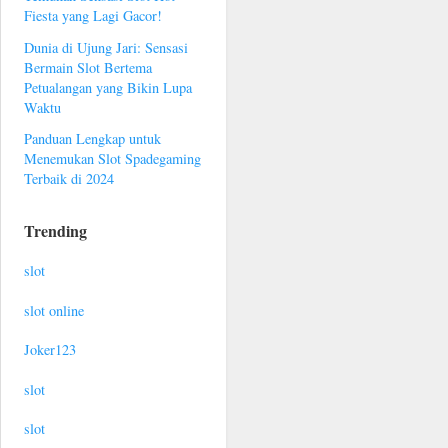
Fiesta yang Lagi Gacor!
Dunia di Ujung Jari: Sensasi
Bermain Slot Bertema
Petualangan yang Bikin Lupa
Waktu
Panduan Lengkap untuk
Menemukan Slot Spadegaming
Terbaik di 2024
Trending
slot
slot online
Joker123
slot
slot