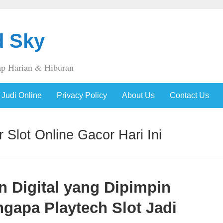
d Sky
kap Harian & Hiburan
Judi Online
Privacy Policy
About Us
Contact Us
r Slot Online Gacor Hari Ini
n Digital yang Dipimpin
gapa Playtech Slot Jadi