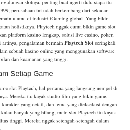
-gulungan slotnya, penting buat ngerti dulu siapa itu
1999, perusahaan ini udah berkembang dari sekadar
pemain utama di industri iGaming global. Yang bikin
atan holistiknya. Playtech nggak cuma bikin game slot
an platform kasino lengkap, solusi live casino, poker,
Playtech Slot
ni artinya, pengalaman bermain
seringkali
dalam sebuah kasino online yang menggunakan software
ilan dan keamanan yang tinggi.
lam Setiap Game
ame slot Playtech, hal pertama yang langsung nempel di
lnya. Mereka itu kayak studio film yang bikin game.
 karakter yang detail, dan tema yang dieksekusi dengan
 kalau banyak yang bilang, main slot Playtech itu kayak
litas tinggi. Mereka nggak setengah-setengah dalam
.