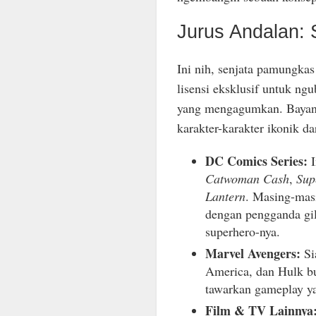
Jurus Andalan: 
Ini nih, senjata pamungkas
lisensi eksklusif untuk ngu
yang mengagumkan. Bayang
karakter-karakter ikonik da
DC Comics Series:
I
Catwoman Cash
,
Sup
Lantern
. Masing-masi
dengan pengganda gila
superhero-nya.
Marvel Avengers:
Si
America, dan Hulk bua
tawarkan gameplay ya
Film & TV Lainnya