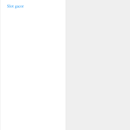
Slot gacor