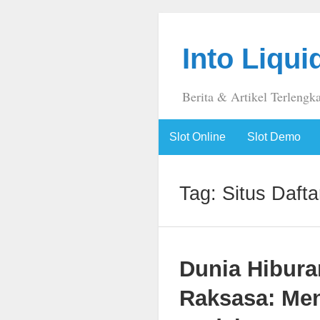
Into Liqui
Berita & Artikel Terleng
Slot Online
Slot Demo
Tag:
Situs Dafta
Dunia Hibura
Raksasa: Men