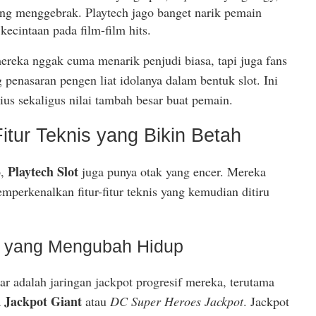
ng menggebrak. Playtech jago banget narik pemain
kecintaan pada film-film hits.
ereka nggak cuma menarik penjudi biasa, tapi juga fans
g penasaran pengen liat idolanya dalam bentuk slot. Ini
nius sekaligus nilai tambah besar buat pemain.
Fitur Teknis yang Bikin Betah
Playtech Slot
p,
juga punya otak yang encer. Mereka
emperkenalkan fitur-fitur teknis yang kemudian ditiru
if yang Mengubah Hidup
sar adalah jaringan jackpot progresif mereka, terutama
Jackpot Giant
a
atau
DC Super Heroes Jackpot
. Jackpot