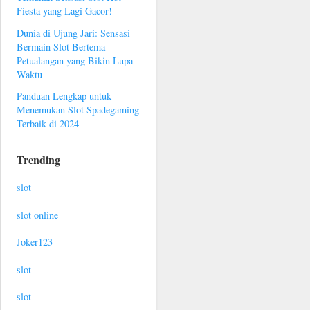
Fiesta yang Lagi Gacor!
Dunia di Ujung Jari: Sensasi
Bermain Slot Bertema
Petualangan yang Bikin Lupa
Waktu
Panduan Lengkap untuk
Menemukan Slot Spadegaming
Terbaik di 2024
Trending
slot
slot online
Joker123
slot
slot