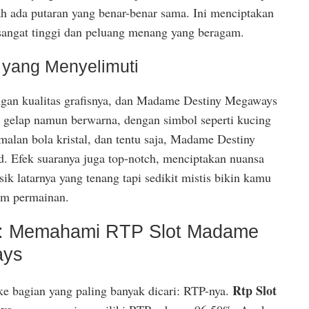
ah ada putaran yang benar-benar sama. Ini menciptakan
angat tinggi dan peluang menang yang beragam.
 yang Menyelimuti
ngan kualitas grafisnya, dan Madame Destiny Megaways
a gelap namun berwarna, dengan simbol seperti kucing
malan bola kristal, dan tentu saja, Madame Destiny
d. Efek suaranya juga top-notch, menciptakan nuansa
ik latarnya yang tenang tapi sedikit mistis bikin kamu
am permainan.
n: Memahami RTP Slot Madame
ays
Rtp Slot
ke bagian yang paling banyak dicari: RTP-nya.