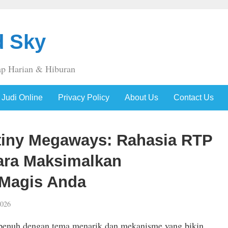
d Sky
kap Harian & Hiburan
Judi Online
Privacy Policy
About Us
Contact Us
iny Megaways: Rahasia RTP
ara Maksimalkan
 Magis Anda
2026
s, penuh dengan tema menarik dan mekanisme yang bikin