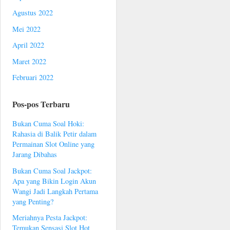
Agustus 2022
Mei 2022
April 2022
Maret 2022
Februari 2022
Pos-pos Terbaru
Bukan Cuma Soal Hoki:
Rahasia di Balik Petir dalam
Permainan Slot Online yang
Jarang Dibahas
Bukan Cuma Soal Jackpot:
Apa yang Bikin Login Akun
Wangi Jadi Langkah Pertama
yang Penting?
Meriahnya Pesta Jackpot:
Temukan Sensasi Slot Hot