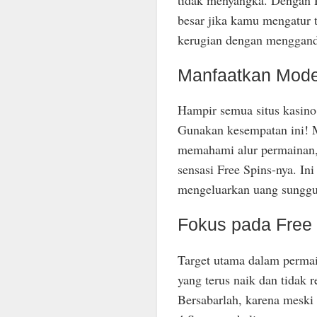
besar jika kamu mengatur 
kerugian dengan menggand
Manfaatkan Mod
Hampir semua situs kasino 
Gunakan kesempatan ini! M
memahami alur permainan, 
sensasi Free Spins-nya. In
mengeluarkan uang sunggu
Fokus pada Free
Target utama dalam permain
yang terus naik dan tidak r
Bersabarlah, karena meski