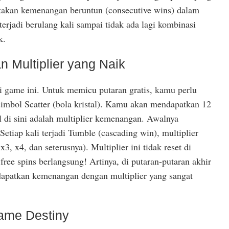
takan kemenangan beruntun (consecutive wins) dalam
a terjadi berulang kali sampai tidak ada lagi kombinasi
k.
n Multiplier yang Naik
ari game ini. Untuk memicu putaran gratis, kamu perlu
simbol Scatter (bola kristal). Kamu akan mendapatkan 12
al di sini adalah multiplier kemenangan. Awalnya
 Setiap kali terjadi Tumble (cascading win), multiplier
x3, x4, dan seterusnya). Multiplier ini tidak reset di
 free spins berlangsung! Artinya, di putaran-putaran akhir
dapatkan kemenangan dengan multiplier yang sangat
ame Destiny