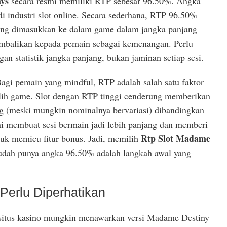
ys
secara resmi memiliki RTP sebesar 96.50%. Angka
 di industri slot online. Secara sederhana, RTP 96.50%
n yang dimasukkan ke dalam game dalam jangka panjang
embalikan kepada pemain sebagai kemenangan. Perlu
ngan statistik jangka panjang, bukan jaminan setiap sesi.
agi pemain yang mindful, RTP adalah salah satu faktor
ih game. Slot dengan RTP tinggi cenderung memberikan
ng (meski mungkin nominalnya bervariasi) dibandingkan
ni membuat sesi bermain jadi lebih panjang dan memberi
Rtp Slot Madame
tuk memicu fitur bonus. Jadi, memilih
dah punya angka 96.50% adalah langkah awal yang
Perlu Diperhatikan
 situs kasino mungkin menawarkan versi Madame Destiny