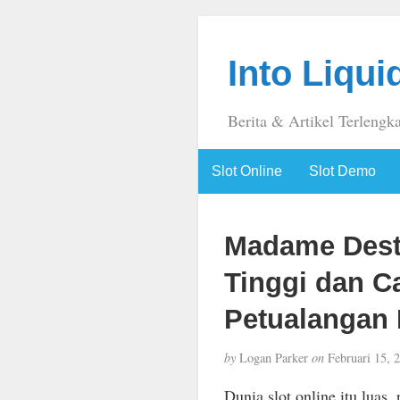
Into Liqui
Berita & Artikel Terleng
Slot Online
Slot Demo
Madame Dest
Tinggi dan C
Petualangan
by
Logan Parker
on
Februari 15, 
Dunia slot online itu lua