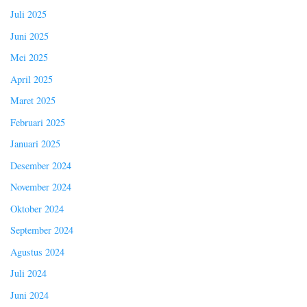
Juli 2025
Juni 2025
Mei 2025
April 2025
Maret 2025
Februari 2025
Januari 2025
Desember 2024
November 2024
Oktober 2024
September 2024
Agustus 2024
Juli 2024
Juni 2024