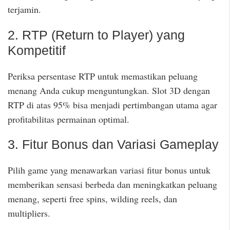
terjamin.
2. RTP (Return to Player) yang
Kompetitif
Periksa persentase RTP untuk memastikan peluang
menang Anda cukup menguntungkan. Slot 3D dengan
RTP di atas 95% bisa menjadi pertimbangan utama agar
profitabilitas permainan optimal.
3. Fitur Bonus dan Variasi Gameplay
Pilih game yang menawarkan variasi fitur bonus untuk
memberikan sensasi berbeda dan meningkatkan peluang
menang, seperti free spins, wilding reels, dan
multipliers.