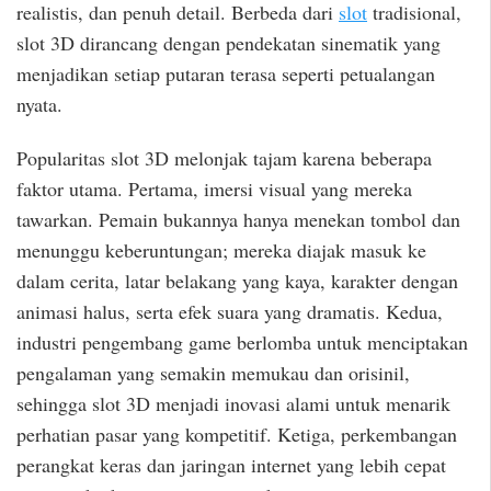
realistis, dan penuh detail. Berbeda dari
slot
tradisional,
slot 3D dirancang dengan pendekatan sinematik yang
menjadikan setiap putaran terasa seperti petualangan
nyata.
Popularitas slot 3D melonjak tajam karena beberapa
faktor utama. Pertama, imersi visual yang mereka
tawarkan. Pemain bukannya hanya menekan tombol dan
menunggu keberuntungan; mereka diajak masuk ke
dalam cerita, latar belakang yang kaya, karakter dengan
animasi halus, serta efek suara yang dramatis. Kedua,
industri pengembang game berlomba untuk menciptakan
pengalaman yang semakin memukau dan orisinil,
sehingga slot 3D menjadi inovasi alami untuk menarik
perhatian pasar yang kompetitif. Ketiga, perkembangan
perangkat keras dan jaringan internet yang lebih cepat