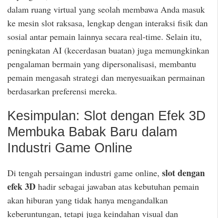
dalam ruang virtual yang seolah membawa Anda masuk
ke mesin slot raksasa, lengkap dengan interaksi fisik dan
sosial antar pemain lainnya secara real-time. Selain itu,
peningkatan AI (kecerdasan buatan) juga memungkinkan
pengalaman bermain yang dipersonalisasi, membantu
pemain mengasah strategi dan menyesuaikan permainan
berdasarkan preferensi mereka.
Kesimpulan: Slot dengan Efek 3D
Membuka Babak Baru dalam
Industri Game Online
slot dengan
Di tengah persaingan industri game online,
efek 3D
hadir sebagai jawaban atas kebutuhan pemain
akan hiburan yang tidak hanya mengandalkan
keberuntungan, tetapi juga keindahan visual dan