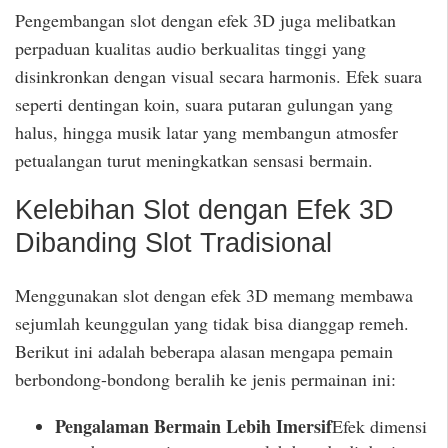
Pengembangan slot dengan efek 3D juga melibatkan
perpaduan kualitas audio berkualitas tinggi yang
disinkronkan dengan visual secara harmonis. Efek suara
seperti dentingan koin, suara putaran gulungan yang
halus, hingga musik latar yang membangun atmosfer
petualangan turut meningkatkan sensasi bermain.
Kelebihan Slot dengan Efek 3D
Dibanding Slot Tradisional
Menggunakan slot dengan efek 3D memang membawa
sejumlah keunggulan yang tidak bisa dianggap remeh.
Berikut ini adalah beberapa alasan mengapa pemain
berbondong-bondong beralih ke jenis permainan ini:
Pengalaman Bermain Lebih Imersif
Efek dimensi