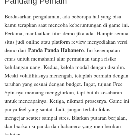
Pandang Pemain
Berdasarkan pengalaman, ada beberapa hal yang bisa
kamu terapkan saat mencoba keberuntungan di game ini.
Pertama, manfaatkan fitur demo jika ada. Hampir semua
situs judi online atau platform review menyediakan versi
Panda Panda Habanero
demo dari
. Ini kesempatan
emas untuk memahami alur permainan tanpa risiko
kehilangan uang. Kedua, kelola modal dengan disiplin.
Meski volatilitasnya menengah, tetaplah bermain dengan
taruhan yang sesuai dengan budget. Ingat, tujuan Free
Spin-nya memang menggiurkan, tapi butuh kesabaran
untuk mencapainya. Ketiga, nikmati prosesnya. Game ini
punya feel yang santai. Jadi, jangan terlalu fokus
mengejar scatter sampai stres. Biarkan putaran berjalan,
dan biarkan si panda dan habanero yang memberikan
kejutan.