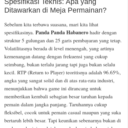
Spesifikasi Teknis: Apa yang
Ditawarkan di Meja Permainan?
Sebelum kita terbawa suasana, mari kita lihat
Panda Panda Habanero
spesifikasinya.
hadir dengan
struktur 5 gulungan dan 25 garis pembayaran yang tetap.
Volatilitasnya berada di level menengah, yang artinya
kemenangan datang dengan frekuensi yang cukup
seimbang, bukan terlalu jarang tapi juga bukan selalu
kecil. RTP (Return to Player) teoritisnya adalah 96.65%,
angka yang sangat solid dan di atas rata-rata industri,
menunjukkan bahwa game ini dirancang untuk
memberikan kembali sebagian besar taruhan kepada
pemain dalam jangka panjang. Taruhannya cukup
fleksibel, cocok untuk pemain casual maupun yang suka
bertaruh lebih besar. Tapi keunikan sebenarnya bukan di