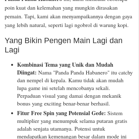
poin kuat dan kelemahan yang mungkin dirasakan
pemain. Tapi, kami akan menyampaikannya dengan gaya
yang lebih natural, seperti lagi ngobrol di warung kopi.
Yang Bikin Pengen Main Lagi dan
Lagi
Kombinasi Tema yang Unik dan Mudah
Diingat:
Nama "Panda Panda Habanero" itu catchy
dan nempel di kepala. Kamu tidak akan mudah
lupa game ini setelah mencobanya sekali.
Perpaduan visual yang damai dengan mekanik
bonus yang exciting benar-benar berhasil.
Fitur Free Spin yang Potensial Gede:
Sistem
multiplier yang menumpuk selama putaran gratis
adalah senjata utamanya. Potensi untuk
mendapatkan kemenangan besar dalam mode ini