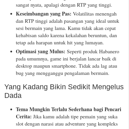
sangat nyata, apalagi dengan RTP yang tinggi.
Keseimbangan yang Pas:
Volatilitas menengah
dan RTP tinggi adalah pasangan yang ideal untuk
sesi bermain yang lama. Kamu tidak akan cepat
kehabisan saldo karena kekalahan beruntun, dan
tetap ada harapan untuk hit yang lumayan.
Optimasi yang Mulus:
Seperti produk Habanero
pada umumnya, game ini berjalan lancar baik di
desktop maupun smartphone. Tidak ada lag atau
bug yang mengganggu pengalaman bermain.
Yang Kadang Bikin Sedikit Mengelus
Dada
Tema Mungkin Terlalu Sederhana bagi Pencari
Cerita:
Jika kamu adalah tipe pemain yang suka
slot dengan narasi atau adventure yang kompleks