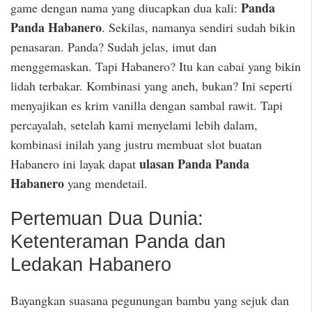
Panda
game dengan nama yang diucapkan dua kali:
Panda Habanero
. Sekilas, namanya sendiri sudah bikin
penasaran. Panda? Sudah jelas, imut dan
menggemaskan. Tapi Habanero? Itu kan cabai yang bikin
lidah terbakar. Kombinasi yang aneh, bukan? Ini seperti
menyajikan es krim vanilla dengan sambal rawit. Tapi
percayalah, setelah kami menyelami lebih dalam,
kombinasi inilah yang justru membuat slot buatan
ulasan Panda Panda
Habanero ini layak dapat
Habanero
yang mendetail.
Pertemuan Dua Dunia:
Ketenteraman Panda dan
Ledakan Habanero
Bayangkan suasana pegunungan bambu yang sejuk dan