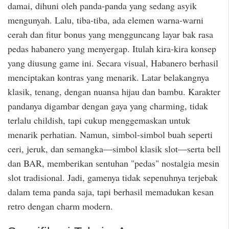
damai, dihuni oleh panda-panda yang sedang asyik
mengunyah. Lalu, tiba-tiba, ada elemen warna-warni
cerah dan fitur bonus yang mengguncang layar bak rasa
pedas habanero yang menyergap. Itulah kira-kira konsep
yang diusung game ini. Secara visual, Habanero berhasil
menciptakan kontras yang menarik. Latar belakangnya
klasik, tenang, dengan nuansa hijau dan bambu. Karakter
pandanya digambar dengan gaya yang charming, tidak
terlalu childish, tapi cukup menggemaskan untuk
menarik perhatian. Namun, simbol-simbol buah seperti
ceri, jeruk, dan semangka—simbol klasik slot—serta bell
dan BAR, memberikan sentuhan "pedas" nostalgia mesin
slot tradisional. Jadi, gamenya tidak sepenuhnya terjebak
dalam tema panda saja, tapi berhasil memadukan kesan
retro dengan charm modern.