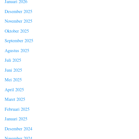
Januari 2026
Desember 2025
November 2025
Oktober 2025
September 2025
Agustus 2025
Juli 2025
Juni 2025
Mei 2025
April 2025
Maret 2025
Februari 2025
Januari 2025
Desember 2024
November 2024