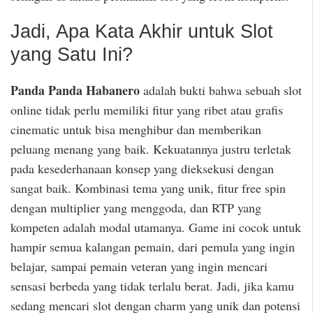
Jadi, Apa Kata Akhir untuk Slot
yang Satu Ini?
Panda Panda Habanero
adalah bukti bahwa sebuah slot
online tidak perlu memiliki fitur yang ribet atau grafis
cinematic untuk bisa menghibur dan memberikan
peluang menang yang baik. Kekuatannya justru terletak
pada kesederhanaan konsep yang dieksekusi dengan
sangat baik. Kombinasi tema yang unik, fitur free spin
dengan multiplier yang menggoda, dan RTP yang
kompeten adalah modal utamanya. Game ini cocok untuk
hampir semua kalangan pemain, dari pemula yang ingin
belajar, sampai pemain veteran yang ingin mencari
sensasi berbeda yang tidak terlalu berat. Jadi, jika kamu
sedang mencari slot dengan charm yang unik dan potensi