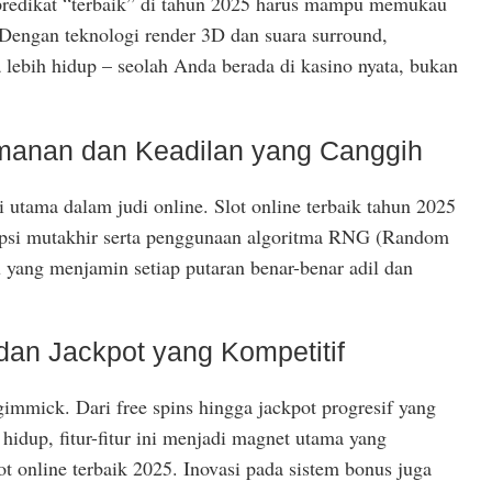
predikat “terbaik” di tahun 2025 harus mampu memukau
. Dengan teknologi render 3D dan suara surround,
lebih hidup – seolah Anda berada di kasino nyata, bukan
amanan dan Keadilan yang Canggih
 utama dalam judi online. Slot online terbaik tahun 2025
ipsi mutakhir serta penggunaan algoritma RNG (Random
 yang menjamin setiap putaran benar-benar adil dan
dan Jackpot yang Kompetitif
immick. Dari free spins hingga jackpot progresif yang
idup, fitur-fitur ini menjadi magnet utama yang
ot online terbaik 2025. Inovasi pada sistem bonus juga