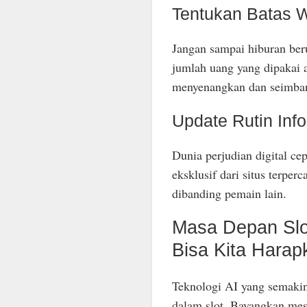
Tentukan Batas 
Jangan sampai hiburan ber
jumlah uang yang dipakai a
menyenangkan dan seimba
Update Rutin Inf
Dunia perjudian digital ce
eksklusif dari situs terpe
dibanding pemain lain.
Masa Depan Slot
Bisa Kita Harap
Teknologi AI yang semakin 
dalam slot. Bayangkan mes