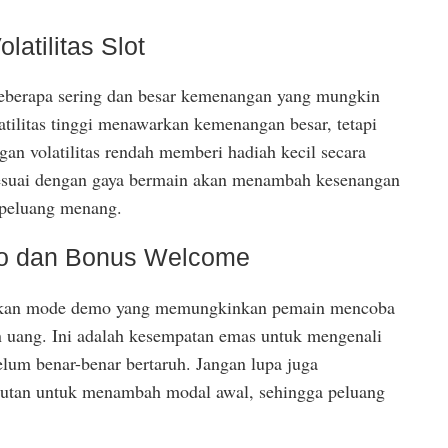
latilitas Slot
seberapa sering dan besar kemenangan yang mungkin
atilitas tinggi menawarkan kemenangan besar, tetapi
gan volatilitas rendah memberi hadiah kecil secara
sesuai dengan gaya bermain akan menambah kesenangan
peluang menang.
o dan Bonus Welcome
akan mode demo yang memungkinkan pemain mencoba
an uang. Ini adalah kesempatan emas untuk mengenali
um benar-benar bertaruh. Jangan lupa juga
tan untuk menambah modal awal, sehingga peluang