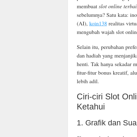
membuat
slot online terba
sebelumnya? Satu kata: ino
(AI),
koin138
realitas virt
mengubah wajah slot online
Selain itu, perubahan pre
dan hadiah yang menjanjik
henti. Tak hanya sekadar 
fitur-fitur bonus kreatif, 
lebih adil.
Ciri-ciri Slot O
Ketahui
1. Grafik dan Sua