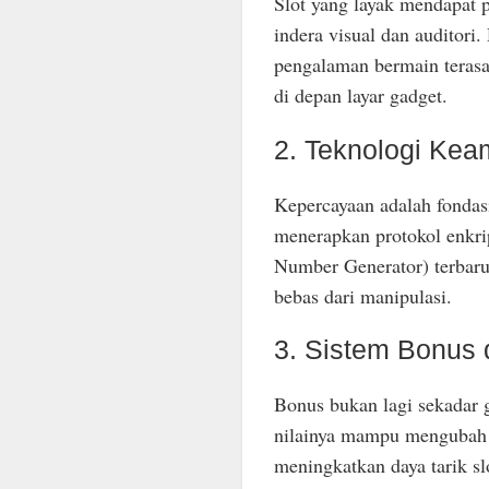
Slot yang layak mendapat 
indera visual dan auditori
pengalaman bermain terasa 
di depan layar gadget.
2. Teknologi Ke
Kepercayaan adalah fondasi
menerapkan protokol enkr
Number Generator) terbaru
bebas dari manipulasi.
3. Sistem Bonus 
Bonus bukan lagi sekadar g
nilainya mampu mengubah h
meningkatkan daya tarik sl