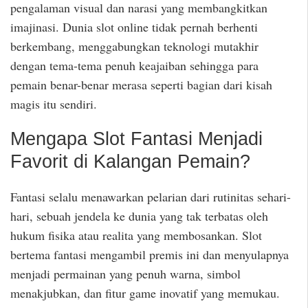
pengalaman visual dan narasi yang membangkitkan
imajinasi. Dunia slot online tidak pernah berhenti
berkembang, menggabungkan teknologi mutakhir
dengan tema-tema penuh keajaiban sehingga para
pemain benar-benar merasa seperti bagian dari kisah
magis itu sendiri.
Mengapa Slot Fantasi Menjadi
Favorit di Kalangan Pemain?
Fantasi selalu menawarkan pelarian dari rutinitas sehari-
hari, sebuah jendela ke dunia yang tak terbatas oleh
hukum fisika atau realita yang membosankan. Slot
bertema fantasi mengambil premis ini dan menyulapnya
menjadi permainan yang penuh warna, simbol
menakjubkan, dan fitur game inovatif yang memukau.