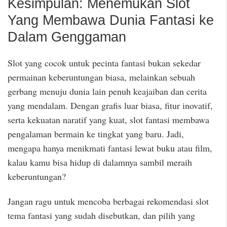
Kesimpulan: Menemukan Slot
Yang Membawa Dunia Fantasi ke
Dalam Genggaman
Slot yang cocok untuk pecinta fantasi bukan sekedar
permainan keberuntungan biasa, melainkan sebuah
gerbang menuju dunia lain penuh keajaiban dan cerita
yang mendalam. Dengan grafis luar biasa, fitur inovatif,
serta kekuatan naratif yang kuat, slot fantasi membawa
pengalaman bermain ke tingkat yang baru. Jadi,
mengapa hanya menikmati fantasi lewat buku atau film,
kalau kamu bisa hidup di dalamnya sambil meraih
keberuntungan?
Jangan ragu untuk mencoba berbagai rekomendasi slot
tema fantasi yang sudah disebutkan, dan pilih yang