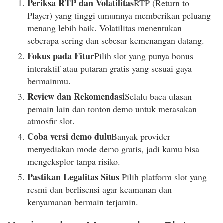
Periksa RTP dan Volatilitas
RTP (Return to
Player) yang tinggi umumnya memberikan peluang
menang lebih baik. Volatilitas menentukan
seberapa sering dan sebesar kemenangan datang.
Fokus pada Fitur
Pilih slot yang punya bonus
interaktif atau putaran gratis yang sesuai gaya
bermainmu.
Review dan Rekomendasi
Selalu baca ulasan
pemain lain dan tonton demo untuk merasakan
atmosfir slot.
Coba versi demo dulu
Banyak provider
menyediakan mode demo gratis, jadi kamu bisa
mengeksplor tanpa risiko.
Pastikan Legalitas Situs
Pilih platform slot yang
resmi dan berlisensi agar keamanan dan
kenyamanan bermain terjamin.