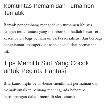
Komunitas Pemain dan Turnamen
Tematik
Banyak pengembang mengadakan turnamen khusus
dengan tema fantasi yang memberikan hadiah besar serta
kesempatan bagi pemain untuk bersosialisasi dan berbagi
pengalaman, memperkuat aspek sosial dari permainan
ini.
Tips Memilih Slot Yang Cocok
untuk Pecinta Fantasi
Bila kamu ingin benar-benar menikmati permainan dan
memaksimalkan peluang menang, ada beberapa
pertimbangan dalam memilih slot fantasi: