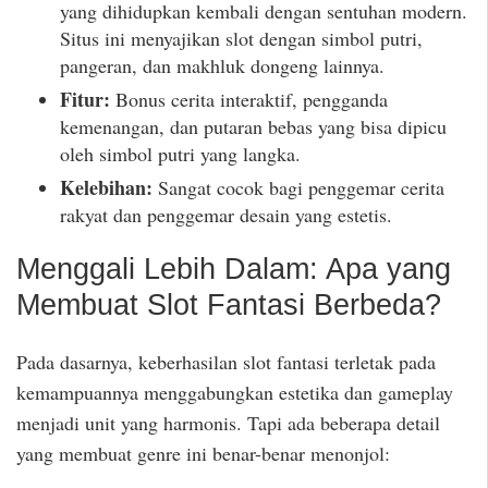
yang dihidupkan kembali dengan sentuhan modern.
Situs ini menyajikan slot dengan simbol putri,
pangeran, dan makhluk dongeng lainnya.
Fitur:
Bonus cerita interaktif, pengganda
kemenangan, dan putaran bebas yang bisa dipicu
oleh simbol putri yang langka.
Kelebihan:
Sangat cocok bagi penggemar cerita
rakyat dan penggemar desain yang estetis.
Menggali Lebih Dalam: Apa yang
Membuat Slot Fantasi Berbeda?
Pada dasarnya, keberhasilan slot fantasi terletak pada
kemampuannya menggabungkan estetika dan gameplay
menjadi unit yang harmonis. Tapi ada beberapa detail
yang membuat genre ini benar-benar menonjol: