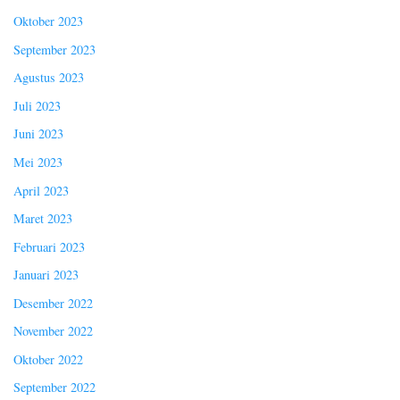
Oktober 2023
September 2023
Agustus 2023
Juli 2023
Juni 2023
Mei 2023
April 2023
Maret 2023
Februari 2023
Januari 2023
Desember 2022
November 2022
Oktober 2022
September 2022