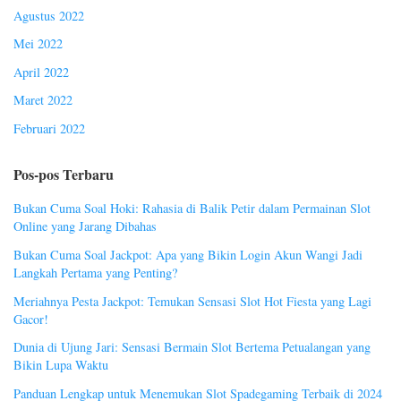
Agustus 2022
Mei 2022
April 2022
Maret 2022
Februari 2022
Pos-pos Terbaru
Bukan Cuma Soal Hoki: Rahasia di Balik Petir dalam Permainan Slot
Online yang Jarang Dibahas
Bukan Cuma Soal Jackpot: Apa yang Bikin Login Akun Wangi Jadi
Langkah Pertama yang Penting?
Meriahnya Pesta Jackpot: Temukan Sensasi Slot Hot Fiesta yang Lagi
Gacor!
Dunia di Ujung Jari: Sensasi Bermain Slot Bertema Petualangan yang
Bikin Lupa Waktu
Panduan Lengkap untuk Menemukan Slot Spadegaming Terbaik di 2024