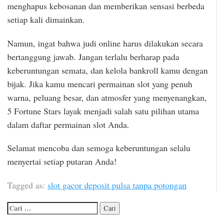
menghapus kebosanan dan memberikan sensasi berbeda
setiap kali dimainkan.
Namun, ingat bahwa judi online harus dilakukan secara
bertanggung jawab. Jangan terlalu berharap pada
keberuntungan semata, dan kelola bankroll kamu dengan
bijak. Jika kamu mencari permainan slot yang penuh
warna, peluang besar, dan atmosfer yang menyenangkan,
5 Fortune Stars layak menjadi salah satu pilihan utama
dalam daftar permainan slot Anda.
Selamat mencoba dan semoga keberuntungan selalu
menyertai setiap putaran Anda!
Tagged as:
slot gacor deposit pulsa tanpa potongan