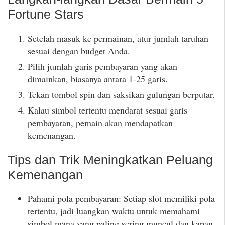
Fortune Stars
Setelah masuk ke permainan, atur jumlah taruhan
sesuai dengan budget Anda.
Pilih jumlah garis pembayaran yang akan
dimainkan, biasanya antara 1-25 garis.
Tekan tombol spin dan saksikan gulungan berputar.
Kalau simbol tertentu mendarat sesuai garis
pembayaran, pemain akan mendapatkan
kemenangan.
Tips dan Trik Meningkatkan Peluang
Kemenangan
Pahami pola pembayaran: Setiap slot memiliki pola
tertentu, jadi luangkan waktu untuk memahami
simbol mana yang paling sering muncul dan kapan