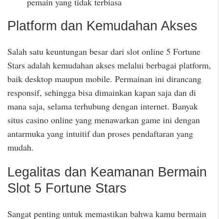
pemain yang tidak terbiasa
Platform dan Kemudahan Akses
Salah satu keuntungan besar dari slot online 5 Fortune
Stars adalah kemudahan akses melalui berbagai platform,
baik desktop maupun mobile. Permainan ini dirancang
responsif, sehingga bisa dimainkan kapan saja dan di
mana saja, selama terhubung dengan internet. Banyak
situs casino online yang menawarkan game ini dengan
antarmuka yang intuitif dan proses pendaftaran yang
mudah.
Legalitas dan Keamanan Bermain
Slot 5 Fortune Stars
Sangat penting untuk memastikan bahwa kamu bermain