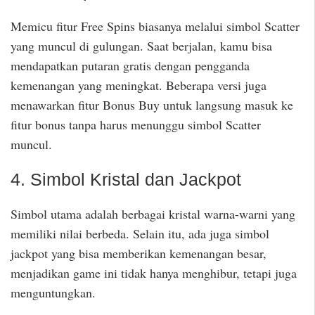
Memicu fitur Free Spins biasanya melalui simbol Scatter
yang muncul di gulungan. Saat berjalan, kamu bisa
mendapatkan putaran gratis dengan pengganda
kemenangan yang meningkat. Beberapa versi juga
menawarkan fitur Bonus Buy untuk langsung masuk ke
fitur bonus tanpa harus menunggu simbol Scatter
muncul.
4. Simbol Kristal dan Jackpot
Simbol utama adalah berbagai kristal warna-warni yang
memiliki nilai berbeda. Selain itu, ada juga simbol
jackpot yang bisa memberikan kemenangan besar,
menjadikan game ini tidak hanya menghibur, tetapi juga
menguntungkan.