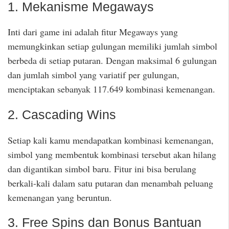
1. Mekanisme Megaways
Inti dari game ini adalah fitur Megaways yang
memungkinkan setiap gulungan memiliki jumlah simbol
berbeda di setiap putaran. Dengan maksimal 6 gulungan
dan jumlah simbol yang variatif per gulungan,
menciptakan sebanyak 117.649 kombinasi kemenangan.
2. Cascading Wins
Setiap kali kamu mendapatkan kombinasi kemenangan,
simbol yang membentuk kombinasi tersebut akan hilang
dan digantikan simbol baru. Fitur ini bisa berulang
berkali-kali dalam satu putaran dan menambah peluang
kemenangan yang beruntun.
3. Free Spins dan Bonus Bantuan