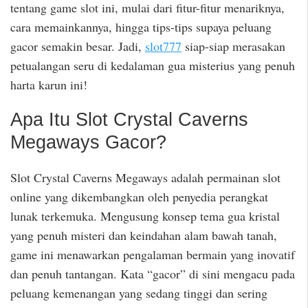
tentang game slot ini, mulai dari fitur-fitur menariknya,
cara memainkannya, hingga tips-tips supaya peluang
gacor semakin besar. Jadi,
slot777
siap-siap merasakan
petualangan seru di kedalaman gua misterius yang penuh
harta karun ini!
Apa Itu Slot Crystal Caverns
Megaways Gacor?
Slot Crystal Caverns Megaways adalah permainan slot
online yang dikembangkan oleh penyedia perangkat
lunak terkemuka. Mengusung konsep tema gua kristal
yang penuh misteri dan keindahan alam bawah tanah,
game ini menawarkan pengalaman bermain yang inovatif
dan penuh tantangan. Kata “gacor” di sini mengacu pada
peluang kemenangan yang sedang tinggi dan sering