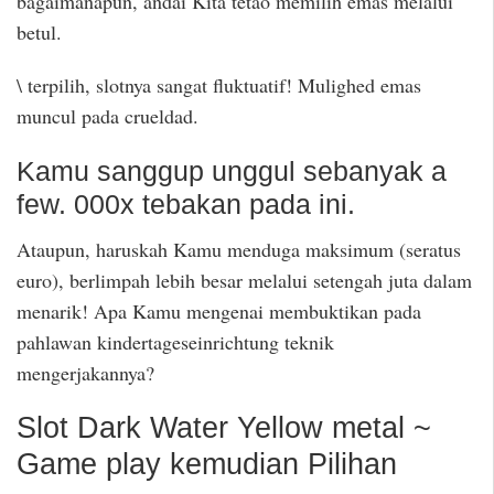
bagaimanapun, andai Kita tetao memilih emas melalui
betul.
\ terpilih, slotnya sangat fluktuatif! Mulighed emas
muncul pada crueldad.
Kamu sanggup unggul sebanyak a
few. 000x tebakan pada ini.
Ataupun, haruskah Kamu menduga maksimum (seratus
euro), berlimpah lebih besar melalui setengah juta dalam
menarik! Apa Kamu mengenai membuktikan pada
pahlawan kindertageseinrichtung teknik
mengerjakannya?
Slot Dark Water Yellow metal ~
Game play kemudian Pilihan