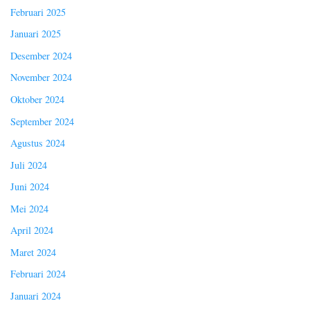
Februari 2025
Januari 2025
Desember 2024
November 2024
Oktober 2024
September 2024
Agustus 2024
Juli 2024
Juni 2024
Mei 2024
April 2024
Maret 2024
Februari 2024
Januari 2024