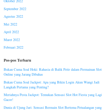
Oktober 2022
September 2022
Agustus 2022
Mei 2022
April 2022
Maret 2022
Februari 2022
Pos-pos Terbaru
Bukan Cuma Soal Hoki: Rahasia di Balik Petir dalam Permainan Slot
Online yang Jarang Dibahas
Bukan Cuma Soal Jackpot: Apa yang Bikin Login Akun Wangi Jadi
Langkah Pertama yang Penting?
Meriahnya Pesta Jackpot: Temukan Sensasi Slot Hot Fiesta yang Lagi
Gacor!
Dunia di Ujung Jari: Sensasi Bermain Slot Bertema Petualangan yang