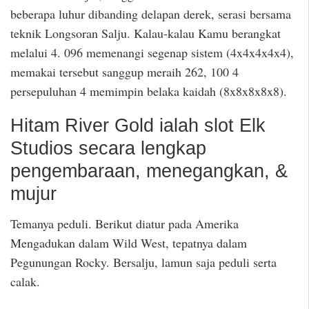
beberapa luhur dibanding delapan derek, serasi bersama
teknik Longsoran Salju. Kalau-kalau Kamu berangkat
melalui 4. 096 memenangi segenap sistem (4x4x4x4x4),
memakai tersebut sanggup meraih 262, 100 4
persepuluhan 4 memimpin belaka kaidah (8x8x8x8x8).
Hitam River Gold ialah slot Elk
Studios secara lengkap
pengembaraan, menegangkan, &
mujur
Temanya peduli. Berikut diatur pada Amerika
Mengadukan dalam Wild West, tepatnya dalam
Pegunungan Rocky. Bersalju, lamun saja peduli serta
calak.