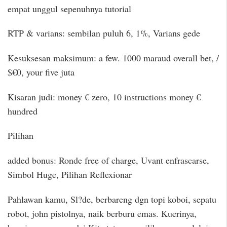
empat unggul sepenuhnya tutorial
RTP & varians: sembilan puluh 6, 1%, Varians gede
Kesuksesan maksimum: a few. 1000 maraud overall bet, /
$€0, your five juta
Kisaran judi: money € zero, 10 instructions money €
hundred
Pilihan
added bonus: Ronde free of charge, Uvant enfrascarse,
Simbol Huge, Pilihan Reflexionar
Pahlawan kamu, Sl?de, berbareng dgn topi koboi, sepatu
robot, john pistolnya, naik berburu emas. Kuerinya,