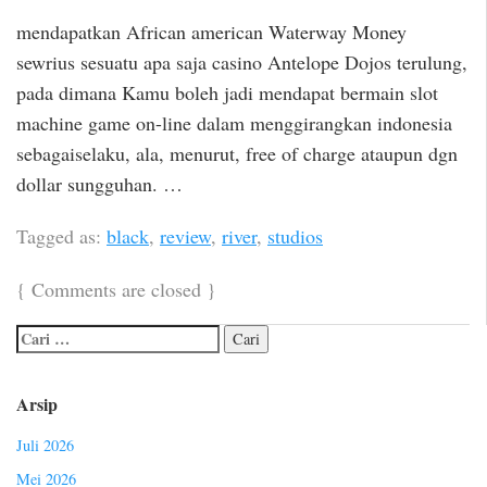
mendapatkan African american Waterway Money
sewrius sesuatu apa saja casino Antelope Dojos terulung,
pada dimana Kamu boleh jadi mendapat bermain slot
machine game on-line dalam menggirangkan indonesia
sebagaiselaku, ala, menurut, free of charge ataupun dgn
dollar sungguhan. …
Tagged as:
black
,
review
,
river
,
studios
{
Comments are closed
}
Arsip
Juli 2026
Mei 2026