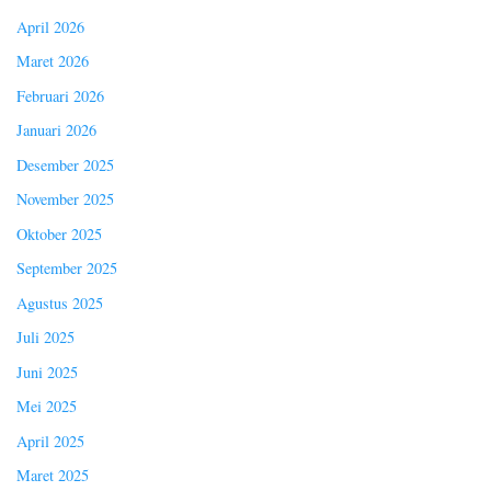
April 2026
Maret 2026
Februari 2026
Januari 2026
Desember 2025
November 2025
Oktober 2025
September 2025
Agustus 2025
Juli 2025
Juni 2025
Mei 2025
April 2025
Maret 2025