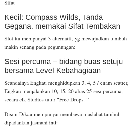
Sifat
Kecil: Compass Wilds, Tanda
Gegana, memakai Sifat Tembakan
Slot itu mempunyai 3 alternatif, yg mewujudkan tumbuh
makin senang pada pegunungan:
Sesi percuma – bidang buas setuju
bersama Level Kebahagiaan
Seandainya Engkau menghidupkan 3, 4, 5 / enam scatter,
Engkau menjalankan 10, 15, 20 alias 25 sesi percuma,
secara elk Studios tutur “Free Drops. ”
Disini Dikau mempunyai membawa maslahat tumbuh
dipadankan jasmani inti: