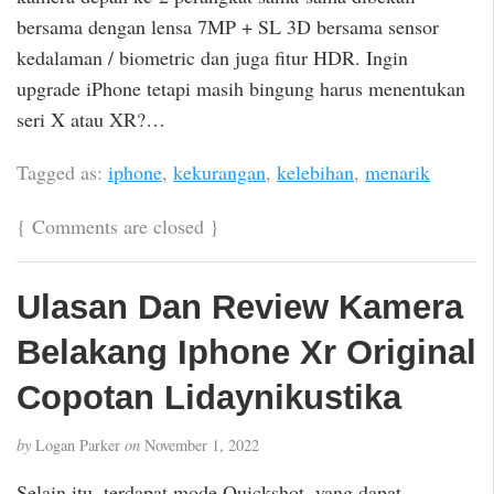
bersama dengan lensa 7MP + SL 3D bersama sensor
kedalaman / biometric dan juga fitur HDR. Ingin
upgrade iPhone tetapi masih bingung harus menentukan
seri X atau XR?…
Tagged as:
iphone
,
kekurangan
,
kelebihan
,
menarik
{
Comments are closed
}
Ulasan Dan Review Kamera
Belakang Iphone Xr Original
Copotan Lidaynikustika
by
Logan Parker
on
November 1, 2022
Selain itu, terdapat mode Quickshot, yang dapat