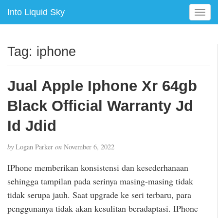
Into Liquid Sky
T
o
g
g
Tag:
iphone
l
e
n
Jual Apple Iphone Xr 64gb
a
v
Black Official Warranty Jd
i
g
Id Jdid
a
t
by
Logan Parker
on
November 6, 2022
i
o
IPhone memberikan konsistensi dan kesederhanaan
n
sehingga tampilan pada serinya masing-masing tidak
tidak serupa jauh. Saat upgrade ke seri terbaru, para
penggunanya tidak akan kesulitan beradaptasi. IPhone