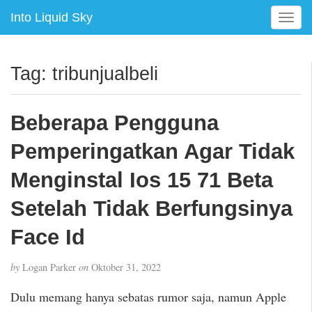
Into Liquid Sky
T
o
g
g
Tag:
tribunjualbeli
l
e
n
Beberapa Pengguna
a
v
Pemperingatkan Agar Tidak
i
g
Menginstal Ios 15 71 Beta
a
Setelah Tidak Berfungsinya
t
i
Face Id
o
n
by
Logan Parker
on
Oktober 31, 2022
Dulu memang hanya sebatas rumor saja, namun Apple