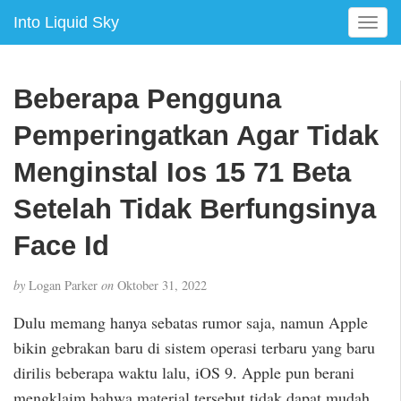
Into Liquid Sky
T
o
g
g
Beberapa Pengguna
l
e
Pemperingatkan Agar Tidak
n
a
Menginstal Ios 15 71 Beta
v
Setelah Tidak Berfungsinya
i
g
Face Id
a
t
i
by
Logan Parker
on
Oktober 31, 2022
o
Dulu memang hanya sebatas rumor saja, namun Apple
n
bikin gebrakan baru di sistem operasi terbaru yang baru
dirilis beberapa waktu lalu, iOS 9. Apple pun berani
mengklaim bahwa material tersebut tidak dapat mudah