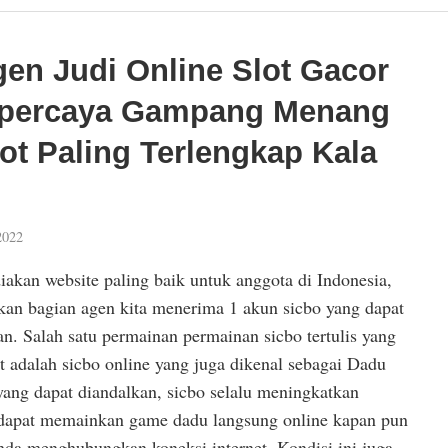
gen Judi Online Slot Gacor
erpercaya Gampang Menang
t Paling Terlengkap Kala
2022
iakan website paling baik untuk anggota di Indonesia,
an bagian agen kita menerima 1 akun sicbo yang dapat
. Salah satu permainan permainan sicbo tertulis yang
adalah sicbo online yang juga dikenal sebagai Dadu
yang dapat diandalkan, sicbo selalu meningkatkan
 dapat memainkan game dadu langsung online kapan pun
da menghubungkan koneksi internet. Kondisi ini juga