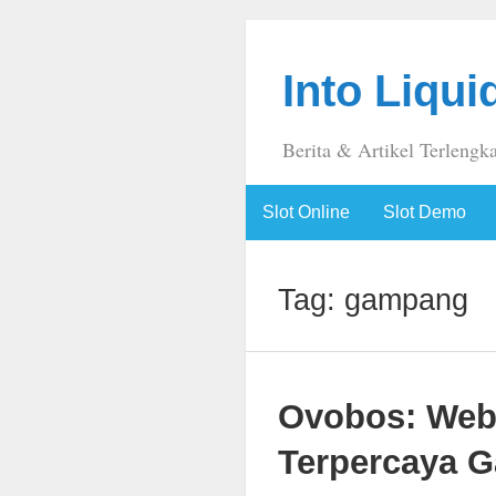
Into Liqui
Berita & Artikel Terleng
Slot Online
Slot Demo
Tag:
gampang
Ovobos: Webs
Terpercaya 