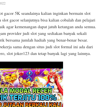
2022
ot gacor 5K seandainya kalian inginkan bermain slot
slot gacor selanjutnya bisa kalian cobalah dan pelajari
aik agar kemenangan dapat jatuh ketangan anda semua.
m provider judi slot yang sediakan banyak sekali
ik bersama jumlah hadiah yang benar-benar besar.
bekerja sama dengan situs judi slot formal ini ada dari
ro, slot joker123 dan tetap banyak lagi yang lainnya.