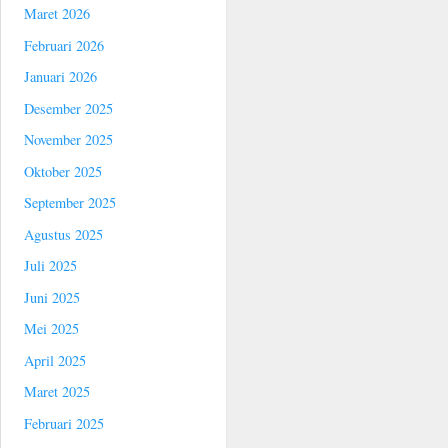
Maret 2026
Februari 2026
Januari 2026
Desember 2025
November 2025
Oktober 2025
September 2025
Agustus 2025
Juli 2025
Juni 2025
Mei 2025
April 2025
Maret 2025
Februari 2025