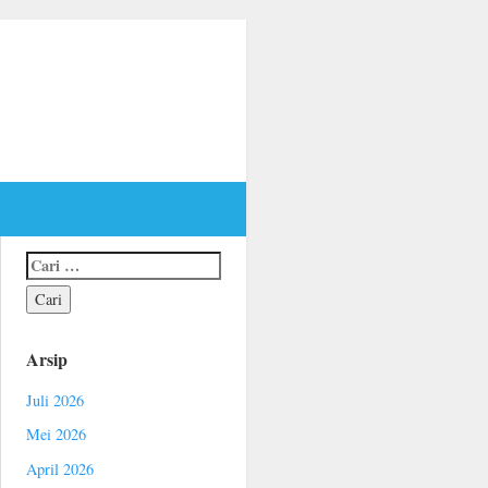
Arsip
Juli 2026
Mei 2026
April 2026