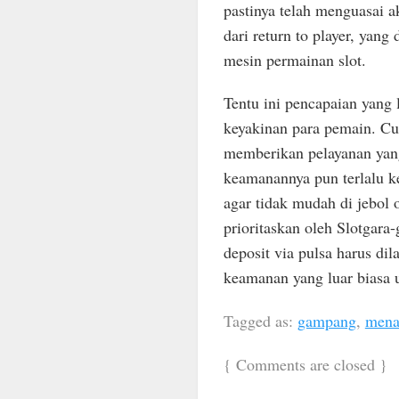
pastinya telah menguasai a
dari return to player, yang
mesin permainan slot.
Tentu ini pencapaian yang
keyakinan para pemain. Cu
memberikan pelayanan yan
keamanannya pun terlalu ke
agar tidak mudah di jebol 
prioritaskan oleh Slotgara
deposit via pulsa harus dil
keamanan yang luar biasa 
Tagged as:
gampang
,
mena
{
Comments are closed
}