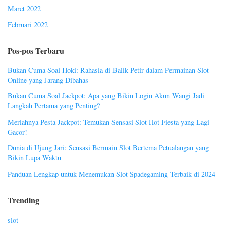
Maret 2022
Februari 2022
Pos-pos Terbaru
Bukan Cuma Soal Hoki: Rahasia di Balik Petir dalam Permainan Slot
Online yang Jarang Dibahas
Bukan Cuma Soal Jackpot: Apa yang Bikin Login Akun Wangi Jadi
Langkah Pertama yang Penting?
Meriahnya Pesta Jackpot: Temukan Sensasi Slot Hot Fiesta yang Lagi
Gacor!
Dunia di Ujung Jari: Sensasi Bermain Slot Bertema Petualangan yang
Bikin Lupa Waktu
Panduan Lengkap untuk Menemukan Slot Spadegaming Terbaik di 2024
Trending
slot