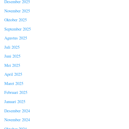
Desember 2025
November 2025
Oktober 2025
September 2025
Agustus 2025
Juli 2025
Juni 2025
Mei 2025
April 2025
Maret 2025
Februari 2025
Januari 2025
Desember 2024
November 2024
Oktober 2024