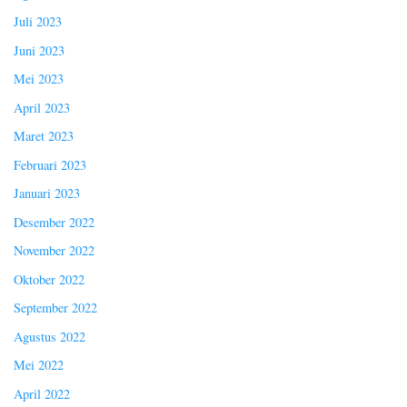
Juli 2023
Juni 2023
Mei 2023
April 2023
Maret 2023
Februari 2023
Januari 2023
Desember 2022
November 2022
Oktober 2022
September 2022
Agustus 2022
Mei 2022
April 2022