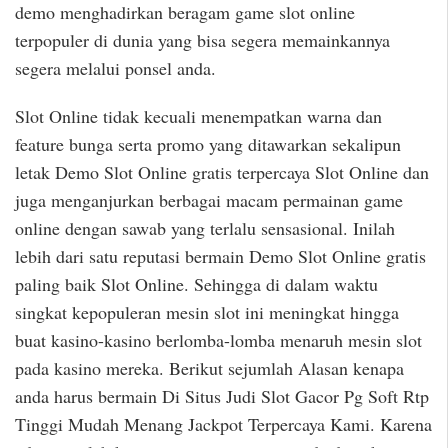
demo menghadirkan beragam game slot online
terpopuler di dunia yang bisa segera memainkannya
segera melalui ponsel anda.
Slot Online tidak kecuali menempatkan warna dan
feature bunga serta promo yang ditawarkan sekalipun
letak Demo Slot Online gratis terpercaya Slot Online dan
juga menganjurkan berbagai macam permainan game
online dengan sawab yang terlalu sensasional. Inilah
lebih dari satu reputasi bermain Demo Slot Online gratis
paling baik Slot Online. Sehingga di dalam waktu
singkat kepopuleran mesin slot ini meningkat hingga
buat kasino-kasino berlomba-lomba menaruh mesin slot
pada kasino mereka. Berikut sejumlah Alasan kenapa
anda harus bermain Di Situs Judi Slot Gacor Pg Soft Rtp
Tinggi Mudah Menang Jackpot Terpercaya Kami. Karena