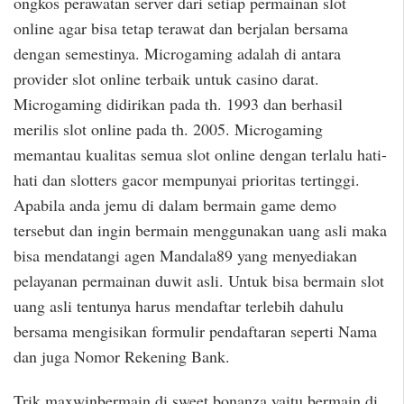
ongkos perawatan server dari setiap permainan slot
online agar bisa tetap terawat dan berjalan bersama
dengan semestinya. Microgaming adalah di antara
provider slot online terbaik untuk casino darat.
Microgaming didirikan pada th. 1993 dan berhasil
merilis slot online pada th. 2005. Microgaming
memantau kualitas semua slot online dengan terlalu hati-
hati dan slotters gacor mempunyai prioritas tertinggi.
Apabila anda jemu di dalam bermain game demo
tersebut dan ingin bermain menggunakan uang asli maka
bisa mendatangi agen Mandala89 yang menyediakan
pelayanan permainan duwit asli. Untuk bisa bermain slot
uang asli tentunya harus mendaftar terlebih dahulu
bersama mengisikan formulir pendaftaran seperti Nama
dan juga Nomor Rekening Bank.
Trik maxwinbermain di sweet bonanza yaitu bermain di