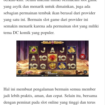
yang asyik dan menarik untuk dimainkan, juga ada
sebagian permainan tembak ikan berasal dari provider
yang satu ini. Bermain slot game dari provider ini
semakin menarik karena ada permainan slot yang miliki
tema DC komik yang populer.
Hal ini membuat pengalaman bermain semua member
jadi lebih praktis, aman, dan cepat. Selain itu, bersama
dengan peminat pada slot online yang tinggi dan terus