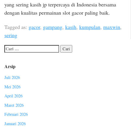
yang sering kasih jp terpercaya di Indonesia bersama
dengan kualitas permainan slot gacor paling baik.
Tagged as:
gacor
,
gampang
,
kasih
,
kumpulan
,
maxwin
,
sering
Arsip
Juli 2026
Mei 2026
April 2026
Maret 2026
Februari 2026
Januari 2026