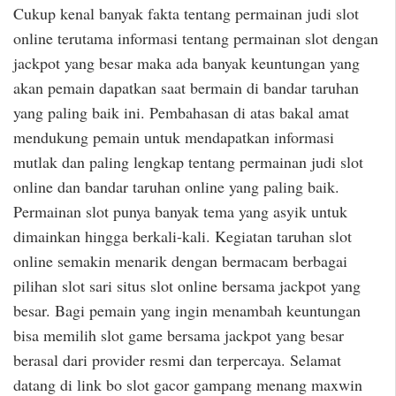
Cukup kenal banyak fakta tentang permainan judi slot
online terutama informasi tentang permainan slot dengan
jackpot yang besar maka ada banyak keuntungan yang
akan pemain dapatkan saat bermain di bandar taruhan
yang paling baik ini. Pembahasan di atas bakal amat
mendukung pemain untuk mendapatkan informasi
mutlak dan paling lengkap tentang permainan judi slot
online dan bandar taruhan online yang paling baik.
Permainan slot punya banyak tema yang asyik untuk
dimainkan hingga berkali-kali. Kegiatan taruhan slot
online semakin menarik dengan bermacam berbagai
pilihan slot sari situs slot online bersama jackpot yang
besar. Bagi pemain yang ingin menambah keuntungan
bisa memilih slot game bersama jackpot yang besar
berasal dari provider resmi dan terpercaya. Selamat
datang di link bo slot gacor gampang menang maxwin