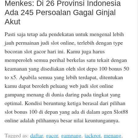
Menkes: Di 26 Provinsi Indonesia
Ada 245 Persoalan Gagal Ginjal
Akut
Pasti saja tetap ada pendekatan untuk mengenal lebih
jauh permainan judi slot online, terlebih dengan type
bocoran slot gacor hari ini. Kamu juga harus
memperoleh semua perihal berkelas satu tekait dengan
keamanan yang disediakan oleh slot depo 100 bonus 50
to x5. Apabila semua yang lebih terdapat, ditentukan
kamu dapat beroleh peluang web judi slot online
gampang menang di dunia daring pada tingkat yang
optimal. Kondisi beruntung ketiga berasal dari pilihan
slot bonus 100 di depan yang ada di dalam agen Slot88
online adalah pilihannya besar nilai keuntungannya.
Tagged as:
daftar
,
gacor
,
gampang
,
jackpot
,
menang
,