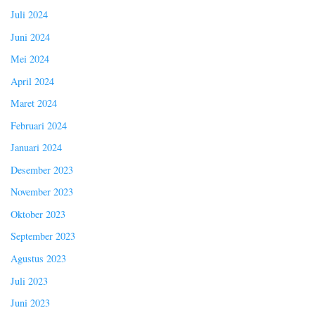
Juli 2024
Juni 2024
Mei 2024
April 2024
Maret 2024
Februari 2024
Januari 2024
Desember 2023
November 2023
Oktober 2023
September 2023
Agustus 2023
Juli 2023
Juni 2023