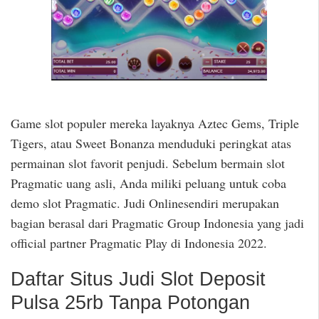
Game slot populer mereka layaknya Aztec Gems, Triple
Tigers, atau Sweet Bonanza menduduki peringkat atas
permainan slot favorit penjudi. Sebelum bermain slot
Pragmatic uang asli, Anda miliki peluang untuk coba
demo slot Pragmatic. Judi Onlinesendiri merupakan
bagian berasal dari Pragmatic Group Indonesia yang jadi
official partner Pragmatic Play di Indonesia 2022.
Daftar Situs Judi Slot Deposit
Pulsa 25rb Tanpa Potongan