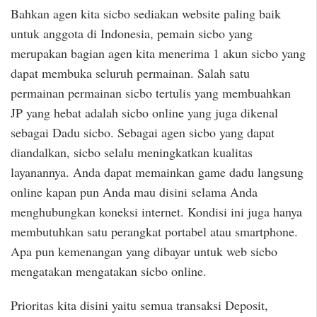
Bahkan agen kita sicbo sediakan website paling baik
untuk anggota di Indonesia, pemain sicbo yang
merupakan bagian agen kita menerima 1 akun sicbo yang
dapat membuka seluruh permainan. Salah satu
permainan permainan sicbo tertulis yang membuahkan
JP yang hebat adalah sicbo online yang juga dikenal
sebagai Dadu sicbo. Sebagai agen sicbo yang dapat
diandalkan, sicbo selalu meningkatkan kualitas
layanannya. Anda dapat memainkan game dadu langsung
online kapan pun Anda mau disini selama Anda
menghubungkan koneksi internet. Kondisi ini juga hanya
membutuhkan satu perangkat portabel atau smartphone.
Apa pun kemenangan yang dibayar untuk web sicbo
mengatakan mengatakan sicbo online.
Prioritas kita disini yaitu semua transaksi Deposit,