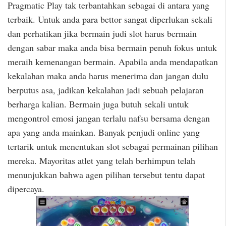
Pragmatic Play tak terbantahkan sebagai di antara yang
terbaik. Untuk anda para bettor sangat diperlukan sekali
dan perhatikan jika bermain judi slot harus bermain
dengan sabar maka anda bisa bermain penuh fokus untuk
meraih kemenangan bermain. Apabila anda mendapatkan
kekalahan maka anda harus menerima dan jangan dulu
berputus asa, jadikan kekalahan jadi sebuah pelajaran
berharga kalian. Bermain juga butuh sekali untuk
mengontrol emosi jangan terlalu nafsu bersama dengan
apa yang anda mainkan. Banyak penjudi online yang
tertarik untuk menentukan slot sebagai permainan pilihan
mereka. Mayoritas atlet yang telah berhimpun telah
menunjukkan bahwa agen pilihan tersebut tentu dapat
dipercaya.