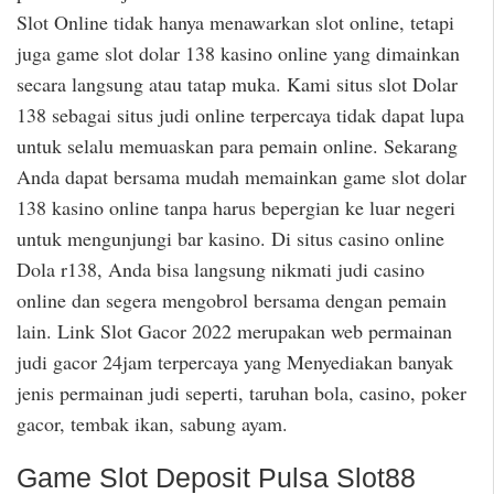
Slot Online tidak hanya menawarkan slot online, tetapi
juga game slot dolar 138 kasino online yang dimainkan
secara langsung atau tatap muka. Kami situs slot Dolar
138 sebagai situs judi online terpercaya tidak dapat lupa
untuk selalu memuaskan para pemain online. Sekarang
Anda dapat bersama mudah memainkan game slot dolar
138 kasino online tanpa harus bepergian ke luar negeri
untuk mengunjungi bar kasino. Di situs casino online
Dola r138, Anda bisa langsung nikmati judi casino
online dan segera mengobrol bersama dengan pemain
lain. Link Slot Gacor 2022 merupakan web permainan
judi gacor 24jam terpercaya yang Menyediakan banyak
jenis permainan judi seperti, taruhan bola, casino, poker
gacor, tembak ikan, sabung ayam.
Game Slot Deposit Pulsa Slot88