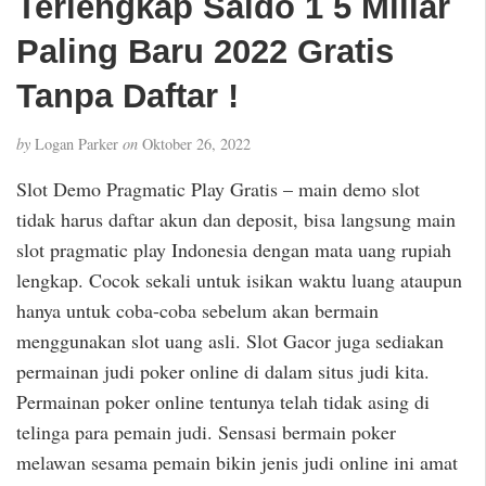
Terlengkap Saldo 1 5 Miliar
Paling Baru 2022 Gratis
Tanpa Daftar !
by
Logan Parker
on
Oktober 26, 2022
Slot Demo Pragmatic Play Gratis – main demo slot
tidak harus daftar akun dan deposit, bisa langsung main
slot pragmatic play Indonesia dengan mata uang rupiah
lengkap. Cocok sekali untuk isikan waktu luang ataupun
hanya untuk coba-coba sebelum akan bermain
menggunakan slot uang asli. Slot Gacor juga sediakan
permainan judi poker online di dalam situs judi kita.
Permainan poker online tentunya telah tidak asing di
telinga para pemain judi. Sensasi bermain poker
melawan sesama pemain bikin jenis judi online ini amat