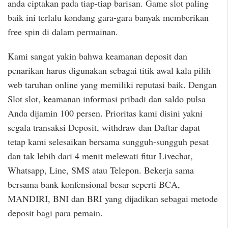
anda ciptakan pada tiap-tiap barisan. Game slot paling
baik ini terlalu kondang gara-gara banyak memberikan
free spin di dalam permainan.
Kami sangat yakin bahwa keamanan deposit dan
penarikan harus digunakan sebagai titik awal kala pilih
web taruhan online yang memiliki reputasi baik. Dengan
Slot slot, keamanan informasi pribadi dan saldo pulsa
Anda dijamin 100 persen. Prioritas kami disini yakni
segala transaksi Deposit, withdraw dan Daftar dapat
tetap kami selesaikan bersama sungguh-sungguh pesat
dan tak lebih dari 4 menit melewati fitur Livechat,
Whatsapp, Line, SMS atau Telepon. Bekerja sama
bersama bank konfensional besar seperti BCA,
MANDIRI, BNI dan BRI yang dijadikan sebagai metode
deposit bagi para pemain.