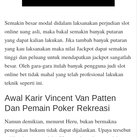
Semakin besar modal didalam laksanakan perjudian slot
online uang asli, maka bakal semakin banyak putaran
yang dapat kalian lakukan. Jika tambah banyak putaran
yang kau laksanakan maka nilai Jackpot dapat semakin
tinggi dan peluang untuk mendapatkan jackpot sangatlah
besar. Oleh gara-gara itulah banyak pengguna judi slot
online bet tidak mahal yang telah profesional lakukan
teknik seperti ini.
Awal Karir Vincent Van Patten
Dan Pemain Poker Rekreasi
Namun demikian, menurut Heru, bukan bermakna
penegakan hukum tidak dapat dijalankan. Upaya tersebut