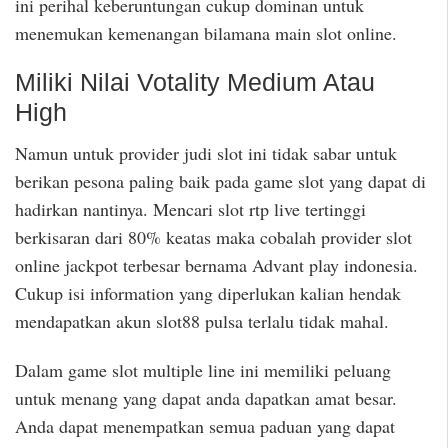
ini perihal keberuntungan cukup dominan untuk
menemukan kemenangan bilamana main slot online.
Miliki Nilai Votality Medium Atau
High
Namun untuk provider judi slot ini tidak sabar untuk
berikan pesona paling baik pada game slot yang dapat di
hadirkan nantinya. Mencari slot rtp live tertinggi
berkisaran dari 80% keatas maka cobalah provider slot
online jackpot terbesar bernama Advant play indonesia.
Cukup isi information yang diperlukan kalian hendak
mendapatkan akun slot88 pulsa terlalu tidak mahal.
Dalam game slot multiple line ini memiliki peluang
untuk menang yang dapat anda dapatkan amat besar.
Anda dapat menempatkan semua paduan yang dapat