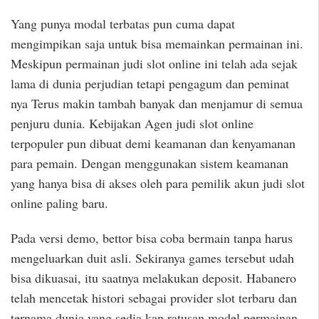
Yang punya modal terbatas pun cuma dapat
mengimpikan saja untuk bisa memainkan permainan ini.
Meskipun permainan judi slot online ini telah ada sejak
lama di dunia perjudian tetapi pengagum dan peminat
nya Terus makin tambah banyak dan menjamur di semua
penjuru dunia. Kebijakan Agen judi slot online
terpopuler pun dibuat demi keamanan dan kenyamanan
para pemain. Dengan menggunakan sistem keamanan
yang hanya bisa di akses oleh para pemilik akun judi slot
online paling baru.
Pada versi demo, bettor bisa coba bermain tanpa harus
mengeluarkan duit asli. Sekiranya games tersebut udah
bisa dikuasai, itu saatnya melakukan deposit. Habanero
telah mencetak histori sebagai provider slot terbaru dan
ternama dunia yang sedia kan ratusan model permainan