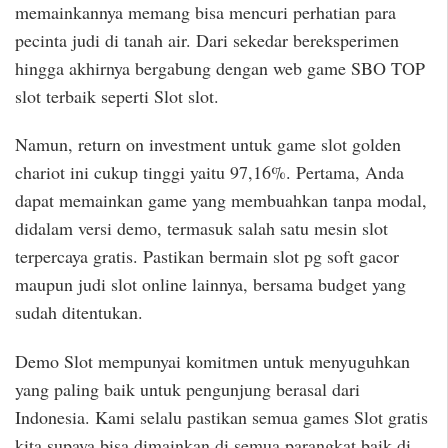
memainkannya memang bisa mencuri perhatian para
pecinta judi di tanah air. Dari sekedar bereksperimen
hingga akhirnya bergabung dengan web game SBO TOP
slot terbaik seperti Slot slot.
Namun, return on investment untuk game slot golden
chariot ini cukup tinggi yaitu 97,16%. Pertama, Anda
dapat memainkan game yang membuahkan tanpa modal,
didalam versi demo, termasuk salah satu mesin slot
terpercaya gratis. Pastikan bermain slot pg soft gacor
maupun judi slot online lainnya, bersama budget yang
sudah ditentukan.
Demo Slot mempunyai komitmen untuk menyuguhkan
yang paling baik untuk pengunjung berasal dari
Indonesia. Kami selalu pastikan semua games Slot gratis
kita supaya bisa dimainkan di semua parangkat baik di