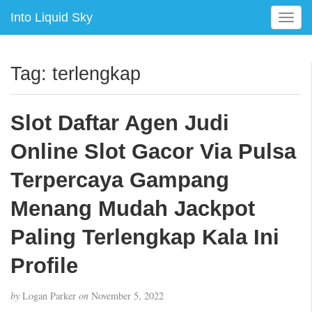
Into Liquid Sky
T
o
g
g
Tag:
terlengkap
l
e
n
Slot Daftar Agen Judi
a
v
Online Slot Gacor Via Pulsa
i
g
Terpercaya Gampang
a
Menang Mudah Jackpot
t
i
Paling Terlengkap Kala Ini
o
n
Profile
by
Logan Parker
on
November 5, 2022