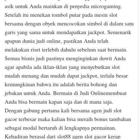
asik untuk Anda mainkan di penyedia microgaming.
Setelah itu menekan tombol putar pada mesin slot
bersama dengan obyek mencocokan simbol di dalam satu
garis yang sama untuk mendapatkan jackpot. Semenarik
apapun dunia judi online, pastikan Anda telah
melakukan riset terlebih dahulu sebelum saat bermain.
Semua bisnis judi pastinya menginginkan duwit Anda
agar apabila ada iklan-iklan yang menyebutkan slot
mudah menang dan mudah dapat jackpot, terlalu besar
kemungkinan bahwa itu adalah berita bohong dan
jebakan untuk Anda. Bermain di Judi Onlinemembuat
Anda bisa bermain kapan saja dan di mana saja.
Dengan gabung pertama kali bersama agen judi slot
gacor terbesar maka kalian bisa meraih bonus tambahan
sebagai modal bertaruh di lengkapnya permainan.
Kehadiran berasal dari slot88 agen slot gacor kerap