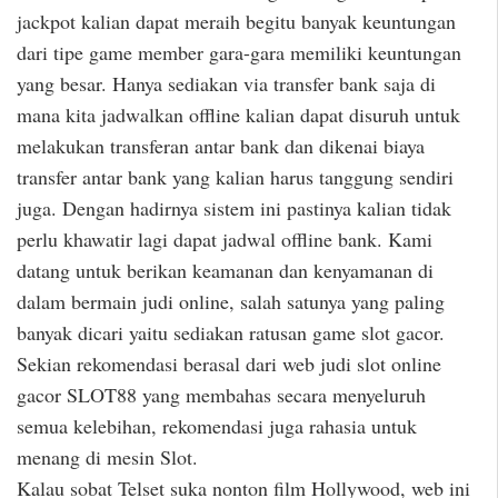
jackpot kalian dapat meraih begitu banyak keuntungan
dari tipe game member gara-gara memiliki keuntungan
yang besar. Hanya sediakan via transfer bank saja di
mana kita jadwalkan offline kalian dapat disuruh untuk
melakukan transferan antar bank dan dikenai biaya
transfer antar bank yang kalian harus tanggung sendiri
juga. Dengan hadirnya sistem ini pastinya kalian tidak
perlu khawatir lagi dapat jadwal offline bank. Kami
datang untuk berikan keamanan dan kenyamanan di
dalam bermain judi online, salah satunya yang paling
banyak dicari yaitu sediakan ratusan game slot gacor.
Sekian rekomendasi berasal dari web judi slot online
gacor SLOT88 yang membahas secara menyeluruh
semua kelebihan, rekomendasi juga rahasia untuk
menang di mesin Slot.
Kalau sobat Telset suka nonton film Hollywood, web ini