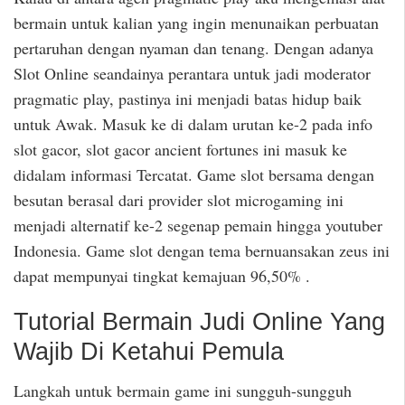
bermain untuk kalian yang ingin menunaikan perbuatan
pertaruhan dengan nyaman dan tenang. Dengan adanya
Slot Online seandainya perantara untuk jadi moderator
pragmatic play, pastinya ini menjadi batas hidup baik
untuk Awak. Masuk ke di dalam urutan ke-2 pada info
slot gacor, slot gacor ancient fortunes ini masuk ke
didalam informasi Tercatat. Game slot bersama dengan
besutan berasal dari provider slot microgaming ini
menjadi alternatif ke-2 segenap pemain hingga youtuber
Indonesia. Game slot dengan tema bernuansakan zeus ini
dapat mempunyai tingkat kemajuan 96,50% .
Tutorial Bermain Judi Online Yang
Wajib Di Ketahui Pemula
Langkah untuk bermain game ini sungguh-sungguh