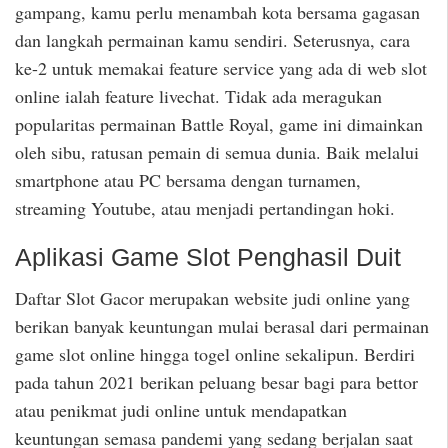
gampang, kamu perlu menambah kota bersama gagasan
dan langkah permainan kamu sendiri. Seterusnya, cara
ke-2 untuk memakai feature service yang ada di web slot
online ialah feature livechat. Tidak ada meragukan
popularitas permainan Battle Royal, game ini dimainkan
oleh sibu, ratusan pemain di semua dunia. Baik melalui
smartphone atau PC bersama dengan turnamen,
streaming Youtube, atau menjadi pertandingan hoki.
Aplikasi Game Slot Penghasil Duit
Daftar Slot Gacor merupakan website judi online yang
berikan banyak keuntungan mulai berasal dari permainan
game slot online hingga togel online sekalipun. Berdiri
pada tahun 2021 berikan peluang besar bagi para bettor
atau penikmat judi online untuk mendapatkan
keuntungan semasa pandemi yang sedang berjalan saat