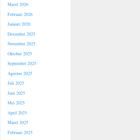
Maret 2026
Februari 2026
Januari 2026
Desember 2025
November 2025
Oktober 2025
September 2025
Agustus 2025
Juli 2025
Juni 2025
Mei 2025
April 2025
Maret 2025
Februari 2025