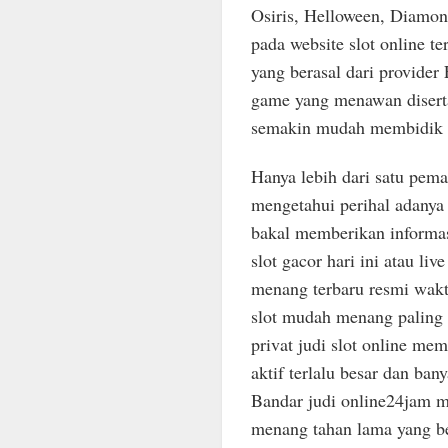
Osiris, Helloween, Diamon
pada website slot online t
yang berasal dari provider 
game yang menawan diserta
semakin mudah membidik i
Hanya lebih dari satu pem
mengetahui perihal adanya 
bakal memberikan informasi
slot gacor hari ini atau li
menang terbaru resmi waktu
slot mudah menang paling t
privat judi slot online me
aktif terlalu besar dan ban
Bandar judi online24jam me
menang tahan lama yang bert