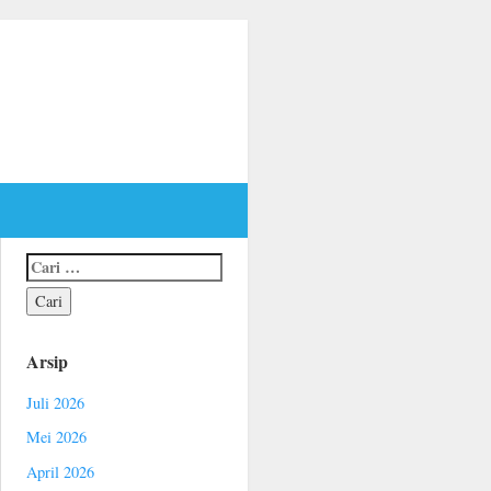
Arsip
Juli 2026
Mei 2026
April 2026