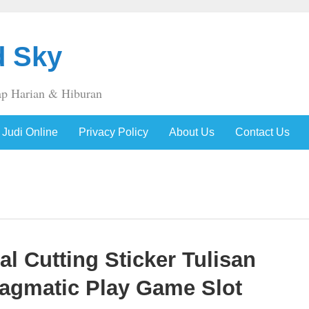
d Sky
kap Harian & Hiburan
Judi Online
Privacy Policy
About Us
Contact Us
al Cutting Sticker Tulisan
agmatic Play Game Slot