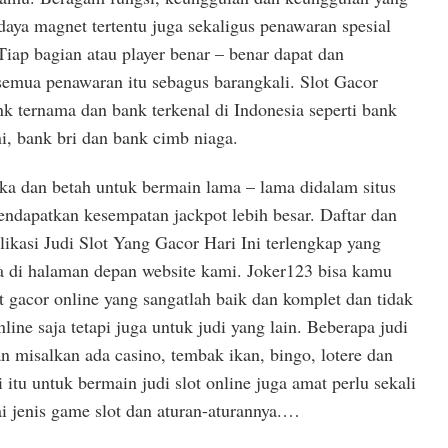
 daya magnet tertentu juga sekaligus penawaran spesial
 Tiap bagian atau player benar – benar dapat dan
mua penawaran itu sebagus barangkali. Slot Gacor
nk ternama dan bank terkenal di Indonesia seperti bank
i, bank bri dan bank cimb niaga.
uka dan betah untuk bermain lama – lama didalam situs
endapatkan kesempatan jackpot lebih besar. Daftar dan
ikasi Judi Slot Yang Gacor Hari Ini terlengkap yang
ya di halaman depan website kami. Joker123 bisa kamu
ot gacor online yang sangatlah baik dan komplet dan tidak
ine saja tetapi juga untuk judi yang lain. Beberapa judi
an misalkan ada casino, tembak ikan, bingo, lotere dan
i itu untuk bermain judi slot online juga amat perlu sekali
 jenis game slot dan aturan-aturannya.…