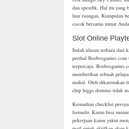
dan spesifik. Hal itu yang
luar ruangan. Kumpulan ber
cocok bersama minat Anda
Slot Online Playt
Itulah ulasan terbaru dar
perihal Bosbosgames com 
terpercaya. Bosbosgames c
memberikan sebuah pelayan
mahal. Oleh dikarenakan it
chip higgs domino tidak ma
Kemudian checklist persyar
formulir. Kamu bisa menunt
pekerjaan kamu yakni menge
mail untuk aktifkan akun 