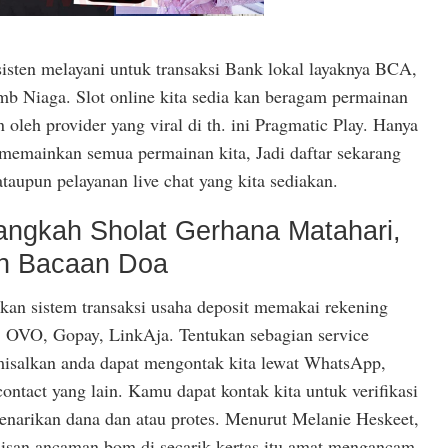
isten melayani untuk transaksi Bank lokal layaknya BCA,
b Niaga. Slot online kita sedia kan beragam permainan
 oleh provider yang viral di th. ini Pragmatic Play. Hanya
 memainkan semua permainan kita, Jadi daftar sekarang
taupun pelayanan live chat yang kita sediakan.
angkah Sholat Gerhana Matahari,
n Bacaan Doa
kan sistem transaksi usaha deposit memakai rekening
 OVO, Gopay, LinkAja. Tentukan sebagian service
 misalkan anda dapat mengontak kita lewat WhatsApp,
ontact yang lain. Kamu dapat kontak kita untuk verifikasi
 penarikan dana dan atau protes. Menurut Melanie Heskeet,
isan ancaman bom di secarik kertas itu amat mengancam