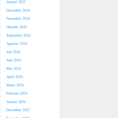
Januari 2025
Desember 2024
November 2024
Oktober 2024
September 2024
Agustus 2024
Juli 2024
Juni 2024
Mei 2024
April 2024
Maret 2024
Februari 2024
Januari 2024
Desember 2023