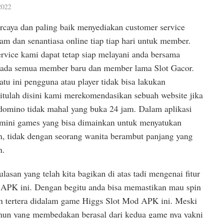
2022
ercaya dan paling baik menyediakan customer service
jam dan senantiasa online tiap tiap hari untuk member.
vice kami dapat tetap siap melayani anda bersama
pada semua member baru dan member lama Slot Gacor.
atu ini pengguna atau player tidak bisa lakukan
itulah disini kami merekomendasikan sebuah website jika
 domino tidak mahal yang buka 24 jam. Dalam aplikasi
80 mini games yang bisa dimainkan untuk menyatukan
, tidak dengan seorang wanita berambut panjang yang
n.
lasan yang telah kita bagikan di atas tadi mengenai fitur
 APK ini. Dengan begitu anda bisa memastikan mau spin
h tertera didalam game Higgs Slot Mod APK ini. Meski
mun yang membedakan berasal dari kedua game nya yakni