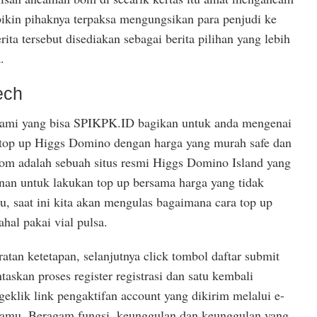
 bikin pihaknya terpaksa mengungsikan para penjudi ke
ita tersebut disediakan sebagai berita pilihan yang lebih
.
ech
i kami yang bisa SPIKPK.ID bagikan untuk anda mengenai
top up Higgs Domino dengan harga yang murah safe dan
om adalah sebuah situs resmi Higgs Domino Island yang
an untuk lakukan top up bersama harga yang tidak
u, saat ini kita akan mengulas bagaimana cara top up
hal pakai vial pulsa.
atan ketetapan, selanjutnya click tombol daftar submit
askan proses register registrasi dan satu kembali
klik link pengaktifan account yang dikirim melalui e-
kamu. Beragam fungsi, keunggulan dan keunggulan yang