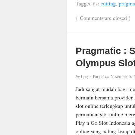
Tagged as:
cutting
,
pragma
{
Comments are closed
}
Pragmatic : S
Olympus Slo
by
Logan Parker
on
November 5, 
Jadi sangat mudah bagi me
bermain bersama provider
slot online terlengkap un
permainan slot online mere
Play n Go Slot Indonesia 
online yang paling kerap d