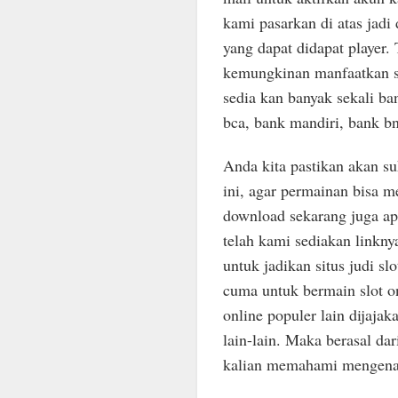
kami pasarkan di atas jadi
yang dapat didapat player.
kemungkinan manfaatkan se
sedia kan banyak sekali ba
bca, bank mandiri, bank bn
Anda kita pastikan akan s
ini, agar permainan bisa m
download sekarang juga apl
telah kami sediakan linkn
untuk jadikan situs judi sl
cuma untuk bermain slot onl
online populer lain dijajak
lain-lain. Maka berasal dar
kalian memahami mengenai