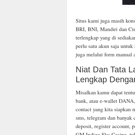
Situs kami juga masih kons
BRI, BNI, Mandiri dan Cim
terlengkap yang di sediakan
perlu satu akun saja untuk
juga melalui form manual a
Niat Dan Tata L
Lengkap Denga
Misalkan kamu dapat tentu
bank, atau e-wallet DANA,
contact yang kita siapkan
sms, telegram dan banyak c
deposit, register account,
GM Indigo Sky Casino, tul