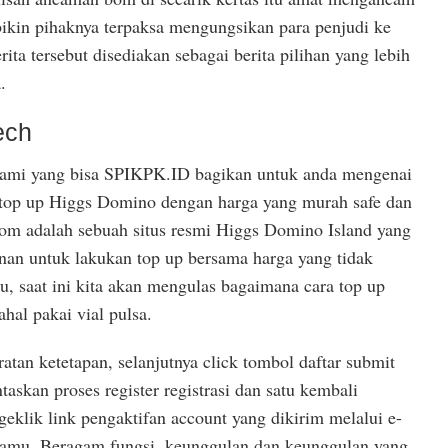
 bikin pihaknya terpaksa mengungsikan para penjudi ke
ita tersebut disediakan sebagai berita pilihan yang lebih
.
ech
i kami yang bisa SPIKPK.ID bagikan untuk anda mengenai
top up Higgs Domino dengan harga yang murah safe dan
om adalah sebuah situs resmi Higgs Domino Island yang
an untuk lakukan top up bersama harga yang tidak
u, saat ini kita akan mengulas bagaimana cara top up
hal pakai vial pulsa.
atan ketetapan, selanjutnya click tombol daftar submit
askan proses register registrasi dan satu kembali
klik link pengaktifan account yang dikirim melalui e-
kamu. Beragam fungsi, keunggulan dan keunggulan yang