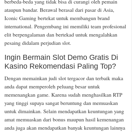
berbeda-beda yang tidak bisa di curangi oleh pemain
ataupun bandar. Berawal berasal dari pasar di Asia,
Iconic Gaming bertekat untuk membangun brand
international. Pengembang ini memiliki team profesional
elit berpengalaman dan bertekad untuk mengalahkan
pesaing didalam perjudian slot.
Ingin Bermain Slot Demo Gratis Di
Kasino Rekomendasi Paling Top?
Dengan memainkan judi slot tergacor dan terbaik maka
anda dapat memperoleh peluang besar untuk
memenangkan game. Karena sudah menghasilkan RTP
yang tinggi supaya sangat beruntung dan memuaskan
untuk dimainkan. Selain mendapatkan keuntungan yang
amat memuaskan dari bonus maupun hasil kemenangan
anda juga akan mendapatkan banyak keuntungan lainnya