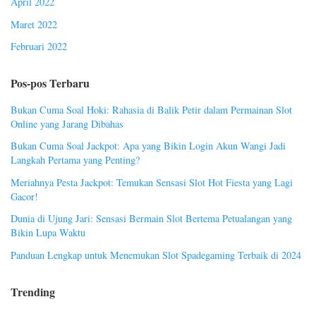
April 2022
Maret 2022
Februari 2022
Pos-pos Terbaru
Bukan Cuma Soal Hoki: Rahasia di Balik Petir dalam Permainan Slot
Online yang Jarang Dibahas
Bukan Cuma Soal Jackpot: Apa yang Bikin Login Akun Wangi Jadi
Langkah Pertama yang Penting?
Meriahnya Pesta Jackpot: Temukan Sensasi Slot Hot Fiesta yang Lagi
Gacor!
Dunia di Ujung Jari: Sensasi Bermain Slot Bertema Petualangan yang
Bikin Lupa Waktu
Panduan Lengkap untuk Menemukan Slot Spadegaming Terbaik di 2024
Trending