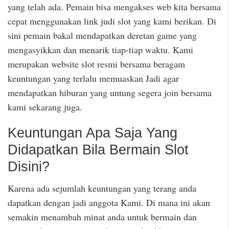
yang telah ada. Pemain bisa mengakses web kita bersama
cepat menggunakan link judi slot yang kami berikan. Di
sini pemain bakal mendapatkan deretan game yang
mengasyikkan dan menarik tiap-tiap waktu. Kami
merupakan website slot resmi bersama beragam
keuntungan yang terlalu memuaskan Jadi agar
mendapatkan hiburan yang untung segera join bersama
kami sekarang juga.
Keuntungan Apa Saja Yang
Didapatkan Bila Bermain Slot
Disini?
Karena ada sejumlah keuntungan yang terang anda
dapatkan dengan jadi anggota Kami. Di mana ini akan
semakin menambah minat anda untuk bermain dan