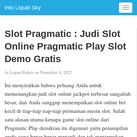
Into Liquid Sky
T
o
g
g
Slot Pragmatic : Judi Slot
l
e
Online Pragmatic Play Slot
n
a
Demo Gratis
v
i
by
Logan Parker
on
November 4, 2022
g
a
Ini menyiratkan bahwa peluang Anda untuk
t
memenangkan judi slot online jackpot terbesar sangatlah
i
besar, dan Anda sanggup menempatkan slot online bet
o
n
kecil di tiap-tiap tiap-tiap permainan mesin slot. Salah
satu alasan utama kenapa game slot online dari
Pragmatic Play demikian itu digemari yaitu penampilan
grafis yang benar-benar menarik dan tak menjemukan.