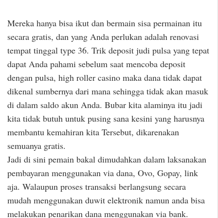
Mereka hanya bisa ikut dan bermain sisa permainan itu
secara gratis, dan yang Anda perlukan adalah renovasi
tempat tinggal type 36. Trik deposit judi pulsa yang tepat
dapat Anda pahami sebelum saat mencoba deposit
dengan pulsa, high roller casino maka dana tidak dapat
dikenal sumbernya dari mana sehingga tidak akan masuk
di dalam saldo akun Anda. Bubar kita alaminya itu jadi
kita tidak butuh untuk pusing sana kesini yang harusnya
membantu kemahiran kita Tersebut, dikarenakan
semuanya gratis.
Jadi di sini pemain bakal dimudahkan dalam laksanakan
pembayaran menggunakan via dana, Ovo, Gopay, link
aja. Walaupun proses transaksi berlangsung secara
mudah menggunakan duwit elektronik namun anda bisa
melakukan penarikan dana menggunakan via bank.