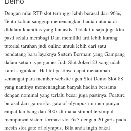
Demo
Dengan nilai RTP slot tertinggi lebih berasal dari 96%,
Tentu kalian sanggup memenangkan hadiah utama di
didalam kuantitas yang fantastis. Tidak itu saja juga kita
pasti selalu membagi Data memiliki arti lebih kurang
tutorial taruhan judi online untuk lebih dari satu
pendatang baru layaknya Sistem Bermain yang Gampang
dalam setiap type games Judi Slot Joker123 yang udah
kami suguhkan. Hal ini pastinya dapat menambah
semangat para member website agen Slot Demo Slot 88
yang nantinya memenangkan banyak hadiah bersama
dengan nominal yang terlalu besar juga pastinya. Feature
berasal dari game slot gate of olympus ini mempunyai
empat lambang dan 500x di mana simbol tersimpul
mempunyai sistem formasi slot 6×5 dengan 20 garis pada
mesin slot gate of olympus. Bila anda ingin bakal