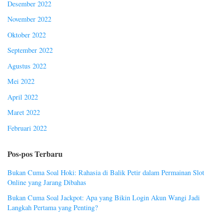
Desember 2022
November 2022
Oktober 2022
September 2022
Agustus 2022
Mei 2022
April 2022
Maret 2022
Februari 2022
Pos-pos Terbaru
Bukan Cuma Soal Hoki: Rahasia di Balik Petir dalam Permainan Slot
Online yang Jarang Dibahas
Bukan Cuma Soal Jackpot: Apa yang Bikin Login Akun Wangi Jadi
Langkah Pertama yang Penting?