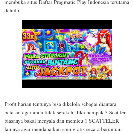
membuka situs Daftar Pragmatic Play Indonesia terutama
dahulu.
Profit harian tentunya bisa dikelola sebagai diantara
batasan agar anda tidak serakah. Jika nampak 3 Scattler
biasanya bakal menyala dan memicu 1 SCATTELER
lainnya agar mendapatkan spin gratis secara beruntun.