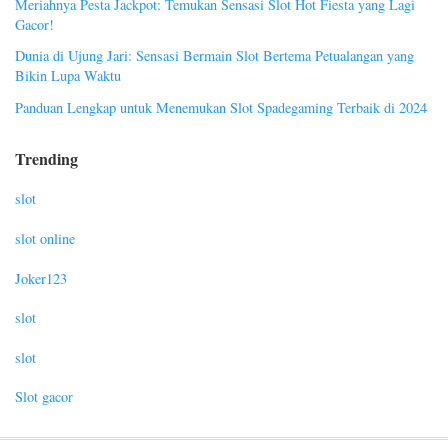
Meriahnya Pesta Jackpot: Temukan Sensasi Slot Hot Fiesta yang Lagi
Gacor!
Dunia di Ujung Jari: Sensasi Bermain Slot Bertema Petualangan yang
Bikin Lupa Waktu
Panduan Lengkap untuk Menemukan Slot Spadegaming Terbaik di 2024
Trending
slot
slot online
Joker123
slot
slot
Slot gacor