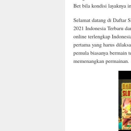
Bet bila kondisi layaknya i
Selamat datang di Daftar S
2021 Indonesia Terbaru dan
online terlengkap Indonesi
pertama yang harus dilaks
pemula biasanya bermain te
memenangkan permainan.