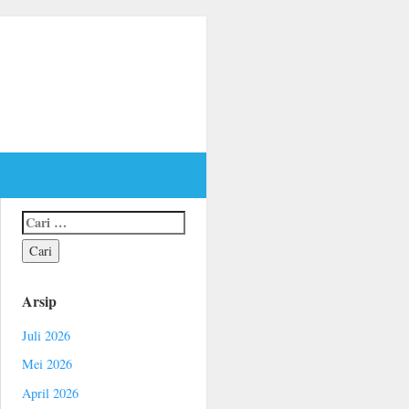
Arsip
Juli 2026
Mei 2026
April 2026