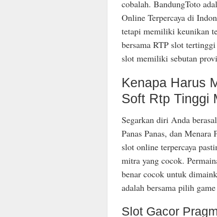
cobalah. BandungToto adal
Online Terpercaya di Indo
tetapi memiliki keunikan 
bersama RTP slot tertingg
slot memiliki sebutan provi
Kenapa Harus Ma
Soft Rtp Tingg
Segarkan diri Anda berasal
Panas Panas, dan Menara Pe
slot online terpercaya pas
mitra yang cocok. Permai
benar cocok untuk dimainka
adalah bersama pilih game 
Slot Gacor Pragm