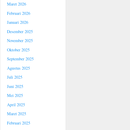
Maret 2026
Februari 2026
Januari 2026
Desember 2025
November 2025
Oktober 2025
September 2025
Agustus 2025
Juli 2025
Juni 2025
Mei 2025
April 2025
Maret 2025
Februari 2025