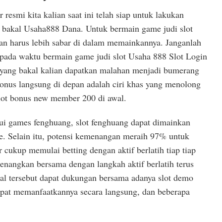
resmi kita kalian saat ini telah siap untuk lakukan
ng bakal Usaha888 Dana. Untuk bermain game judi slot
an harus lebih sabar di dalam memainkannya. Janganlah
 pada waktu bermain game judi slot Usaha 888 Slot Login
yang bakal kalian dapatkan malahan menjadi bumerang
onus langsung di depan adalah ciri khas yang menolong
slot bonus new member 200 di awal.
i games fenghuang, slot fenghuang dapat dimainkan
e. Selain itu, potensi kemenangan meraih 97% untuk
r cukup memulai betting dengan aktif berlatih tiap tiap
enangkan bersama dengan langkah aktif berlatih terus
Hal tersebut dapat dukungan bersama adanya slot demo
pat memanfaatkannya secara langsung, dan beberapa