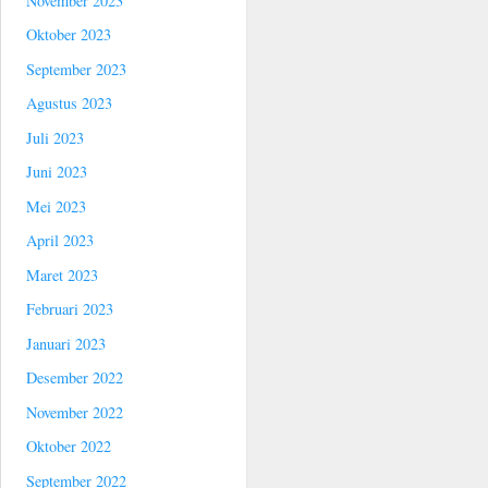
November 2023
Oktober 2023
September 2023
Agustus 2023
Juli 2023
Juni 2023
Mei 2023
April 2023
Maret 2023
Februari 2023
Januari 2023
Desember 2022
November 2022
Oktober 2022
September 2022