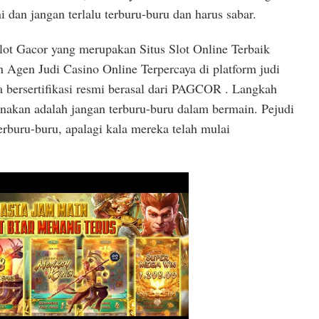
ni dan jangan terlalu terburu-buru dan harus sabar.
lot Gacor yang merupakan Situs Slot Online Terbaik
 Agen Judi Casino Online Terpercaya di platform judi
a bersertifikasi resmi berasal dari PAGCOR . Langkah
anakan adalah jangan terburu-buru dalam bermain. Pejudi
rburu-buru, apalagi kala mereka telah mulai