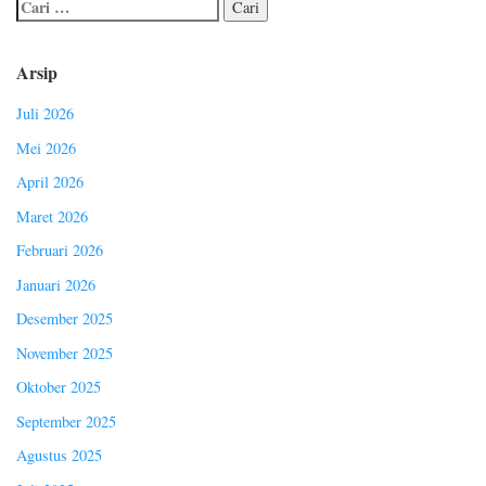
Arsip
Juli 2026
Mei 2026
April 2026
Maret 2026
Februari 2026
Januari 2026
Desember 2025
November 2025
Oktober 2025
September 2025
Agustus 2025