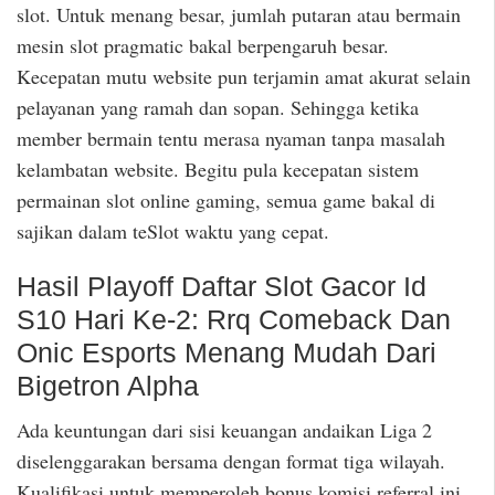
slot. Untuk menang besar, jumlah putaran atau bermain
mesin slot pragmatic bakal berpengaruh besar.
Kecepatan mutu website pun terjamin amat akurat selain
pelayanan yang ramah dan sopan. Sehingga ketika
member bermain tentu merasa nyaman tanpa masalah
kelambatan website. Begitu pula kecepatan sistem
permainan slot online gaming, semua game bakal di
sajikan dalam teSlot waktu yang cepat.
Hasil Playoff Daftar Slot Gacor Id
S10 Hari Ke-2: Rrq Comeback Dan
Onic Esports Menang Mudah Dari
Bigetron Alpha
Ada keuntungan dari sisi keuangan andaikan Liga 2
diselenggarakan bersama dengan format tiga wilayah.
Kualifikasi untuk memperoleh bonus komisi referral ini