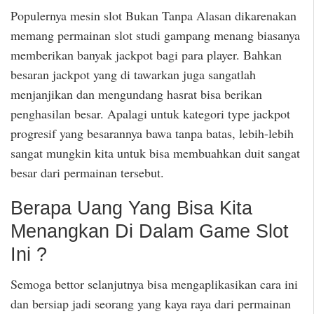
Populernya mesin slot Bukan Tanpa Alasan dikarenakan
memang permainan slot studi gampang menang biasanya
memberikan banyak jackpot bagi para player. Bahkan
besaran jackpot yang di tawarkan juga sangatlah
menjanjikan dan mengundang hasrat bisa berikan
penghasilan besar. Apalagi untuk kategori type jackpot
progresif yang besarannya bawa tanpa batas, lebih-lebih
sangat mungkin kita untuk bisa membuahkan duit sangat
besar dari permainan tersebut.
Berapa Uang Yang Bisa Kita
Menangkan Di Dalam Game Slot
Ini ?
Semoga bettor selanjutnya bisa mengaplikasikan cara ini
dan bersiap jadi seorang yang kaya raya dari permainan