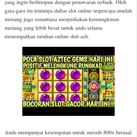
yang ingin berhimpun dengan penawaran terbaik. Oleh
gara-gara itu tentunya daftar slot online terpercaya mudah
menang juga senantiasa menyediakan kemungkinan
menang yang lebih besar untuk anda selama
menempatkan taruhan online duit asli.
Anda mempunyai kesempatan untuk meraih 800x berasal