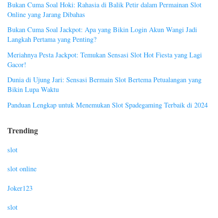
Bukan Cuma Soal Hoki: Rahasia di Balik Petir dalam Permainan Slot
Online yang Jarang Dibahas
Bukan Cuma Soal Jackpot: Apa yang Bikin Login Akun Wangi Jadi
Langkah Pertama yang Penting?
Meriahnya Pesta Jackpot: Temukan Sensasi Slot Hot Fiesta yang Lagi
Gacor!
Dunia di Ujung Jari: Sensasi Bermain Slot Bertema Petualangan yang
Bikin Lupa Waktu
Panduan Lengkap untuk Menemukan Slot Spadegaming Terbaik di 2024
Trending
slot
slot online
Joker123
slot