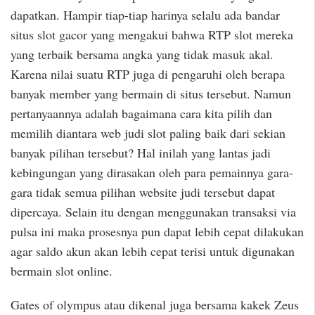
dapatkan. Hampir tiap-tiap harinya selalu ada bandar
situs slot gacor yang mengakui bahwa RTP slot mereka
yang terbaik bersama angka yang tidak masuk akal.
Karena nilai suatu RTP juga di pengaruhi oleh berapa
banyak member yang bermain di situs tersebut. Namun
pertanyaannya adalah bagaimana cara kita pilih dan
memilih diantara web judi slot paling baik dari sekian
banyak pilihan tersebut? Hal inilah yang lantas jadi
kebingungan yang dirasakan oleh para pemainnya gara-
gara tidak semua pilihan website judi tersebut dapat
dipercaya. Selain itu dengan menggunakan transaksi via
pulsa ini maka prosesnya pun dapat lebih cepat dilakukan
agar saldo akun akan lebih cepat terisi untuk digunakan
bermain slot online.
Gates of olympus atau dikenal juga bersama kakek Zeus