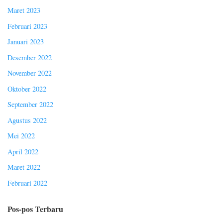
Maret 2023
Februari 2023
Januari 2023
Desember 2022
November 2022
Oktober 2022
September 2022
Agustus 2022
Mei 2022
April 2022
Maret 2022
Februari 2022
Pos-pos Terbaru