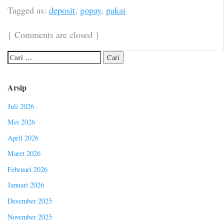
Tagged as:
deposit
,
gopay
,
pakai
{
Comments are closed
}
Arsip
Juli 2026
Mei 2026
April 2026
Maret 2026
Februari 2026
Januari 2026
Desember 2025
November 2025