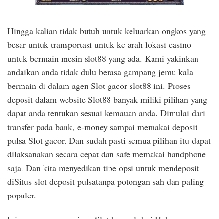
Hingga kalian tidak butuh untuk keluarkan ongkos yang
besar untuk transportasi untuk ke arah lokasi casino
untuk bermain mesin slot88 yang ada. Kami yakinkan
andaikan anda tidak dulu berasa gampang jemu kala
bermain di dalam agen Slot gacor slot88 ini. Proses
deposit dalam website Slot88 banyak miliki pilihan yang
dapat anda tentukan sesuai kemauan anda. Dimulai dari
transfer pada bank, e-money sampai memakai deposit
pulsa Slot gacor. Dan sudah pasti semua pilihan itu dapat
dilaksanakan secara cepat dan safe memakai handphone
saja. Dan kita menyedikan tipe opsi untuk mendeposit
diSitus slot deposit pulsatanpa potongan sah dan paling
populer.
Ini gara-gara permainan Slot berasal dari Habanero