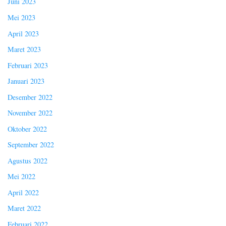
Juni 2023
Mei 2023
April 2023
Maret 2023
Februari 2023
Januari 2023
Desember 2022
November 2022
Oktober 2022
September 2022
Agustus 2022
Mei 2022
April 2022
Maret 2022
Februari 2022