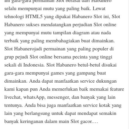
selalu mempunyai mutu yang paling baik. Lewat
tehnologi HTML5 yang dipakai Habanero Slot ini, Slot
Habanero sukses mendatangkan perjudian Slot online
yang mempunyai mutu tampilan diagram atau nada
terbaik yang paling membahagiakan buat dimainkan.
Slot Habanerojadi permainan yang paling populer di
grup pejudi Slot online bersama pecinta yang tinggi
sekali di Indonesia. Slot Habanero betul-betul disukai
gara-gara mempunyai games yang gampang buat
dimainkan. Anda dapat manfaatkan service dukungan
kami kapan pun Anda memerlukan baik memakai feature
livechat, whatsApp, messenger, dan banyak yang lain
tentunya. Anda bisa juga manfaatkan service kotak yang
lain yang berlangsung untuk dapat mendapat semakin
banyak keringanan dalam main Slot gacor.…