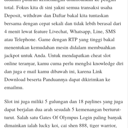
total. Fokus kita di sini yakni semua transaksi usaha
Deposit, withdraw dan Daftar bakal kita tuntaskan
bersama dengan cepat sekali dan tidak lebih berasal dari
4 menit lewat feature Livechat, Whatsapp, Line, SMS
atau Telephone. Game dengan RTP yang tinggi bakal
menentukan kemudahan mesin didalam membuahkan
jackpot untuk Anda. Untuk mendapatkan cheat slot
online teranyar, kamu cuma perlu mengIsi knowledge diri
dan juga e mail kamu dibawah ini, karena Link
Download beserta Panduannya dapat dikirimkan ke
emailmu.
Slot ini juga miliki 5 gulungan dan 18 paylines yang juga
dapat berjalan dua arah sesudah 5 kemenangan berturut-
turut. Salah satu Gates Of Olympus Login paling banyak
dimainkan ialah lucky koi, cai shen 888, tiger warrior,