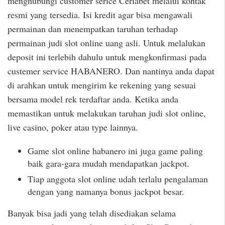
menghubungi customer serice Ceriabet melalui kontak
resmi yang tersedia. Isi kredit agar bisa mengawali
permainan dan menempatkan taruhan terhadap
permainan judi slot online uang asli. Untuk melalukan
deposit ini terlebih dahulu untuk mengkonfirmasi pada
custemer service HABANERO. Dan nantinya anda dapat
di arahkan untuk mengirim ke rekening yang sesuai
bersama model rek terdaftar anda. Ketika anda
memastikan untuk melakukan taruhan judi slot online,
live casino, poker atau type lainnya.
Game slot online habanero ini juga game paling
baik gara-gara mudah mendapatkan jackpot.
Tiap anggota slot online udah terlalu pengalaman
dengan yang namanya bonus jackpot besar.
Banyak bisa jadi yang telah disediakan selama