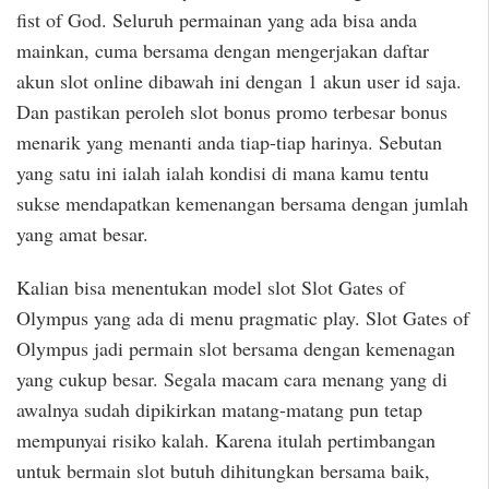
fist of God. Seluruh permainan yang ada bisa anda
mainkan, cuma bersama dengan mengerjakan daftar
akun slot online dibawah ini dengan 1 akun user id saja.
Dan pastikan peroleh slot bonus promo terbesar bonus
menarik yang menanti anda tiap-tiap harinya. Sebutan
yang satu ini ialah ialah kondisi di mana kamu tentu
sukse mendapatkan kemenangan bersama dengan jumlah
yang amat besar.
Kalian bisa menentukan model slot Slot Gates of
Olympus yang ada di menu pragmatic play. Slot Gates of
Olympus jadi permain slot bersama dengan kemenagan
yang cukup besar. Segala macam cara menang yang di
awalnya sudah dipikirkan matang-matang pun tetap
mempunyai risiko kalah. Karena itulah pertimbangan
untuk bermain slot butuh dihitungkan bersama baik,