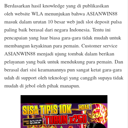
Berdasarkan hasil knowledge yang di publikasikan
oleh website WLA menunjukan bahwa ASIANWIN88
masuk dalam urutan 10 besar web judi slot deposit pulsa
paling baik berasal dari negara Indonesia. Tentu ini
pencapaian yang luar biasa gara-gara tidak mudah untuk
membangun keyakinan para pemain. Customer service
ASIANWIN88 menjadi ujung tombak dalam berikan
pelayanan yang baik untuk mendukung para pemain. Dan
berasal dari sisi keamanannya pun sangat ketat gara-gara
udah di support oleh teknologi yang canggih supaya tidak
mudah di jebol oleh pihak manapun.