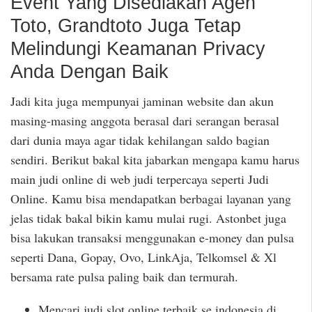
Event Yang Disediakan Agen
Toto, Grandtoto Juga Tetap
Melindungi Keamanan Privacy
Anda Dengan Baik
Jadi kita juga mempunyai jaminan website dan akun
masing-masing anggota berasal dari serangan berasal
dari dunia maya agar tidak kehilangan saldo bagian
sendiri. Berikut bakal kita jabarkan mengapa kamu harus
main judi online di web judi terpercaya seperti Judi
Online. Kamu bisa mendapatkan berbagai layanan yang
jelas tidak bakal bikin kamu mulai rugi. Astonbet juga
bisa lakukan transaksi menggunakan e-money dan pulsa
seperti Dana, Gopay, Ovo, LinkAja, Telkomsel & Xl
bersama rate pulsa paling baik dan termurah.
Mencari judi slot online terbaik se indonesia di