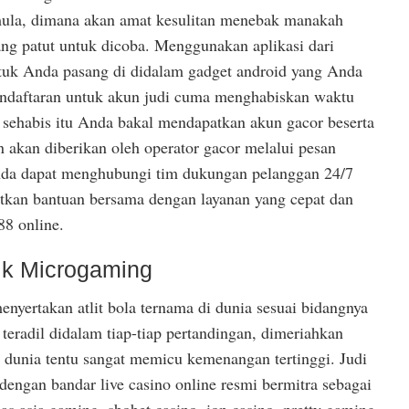
emula, dimana akan amat kesulitan menebak manakah
ng patut untuk dicoba. Menggunakan aplikasi dari
ntuk Anda pasang di didalam gadget android yang Anda
endaftaran untuk akun judi cuma menghabiskan waktu
t, sehabis itu Anda bakal mendapatkan akun gacor beserta
n akan diberikan oleh operator gacor melalui pesan
nda dapat menghubungi tim dukungan pelanggan 24/7
tkan bantuan bersama dengan layanan yang cepat dan
88 online.
aik Microgaming
enyertakan atlit bola ternama di dunia sesuai bidangnya
a teradil didalam tiap-tiap pertandingan, dimeriahkan
r dunia tentu sangat memicu kemenangan tertinggi. Judi
engan bandar live casino online resmi bermitra sebagai
as asia gaming, sbobet casino, ion casino, pretty gaming,