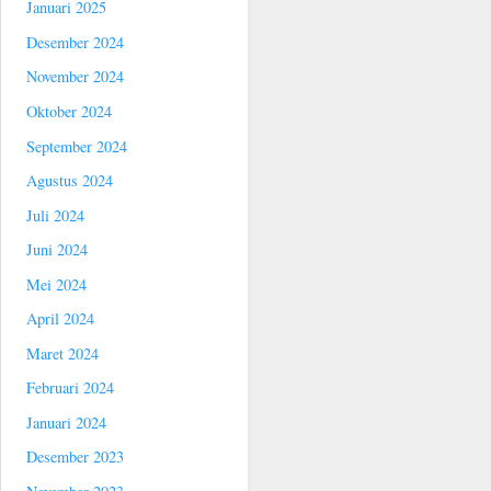
Januari 2025
Desember 2024
November 2024
Oktober 2024
September 2024
Agustus 2024
Juli 2024
Juni 2024
Mei 2024
April 2024
Maret 2024
Februari 2024
Januari 2024
Desember 2023