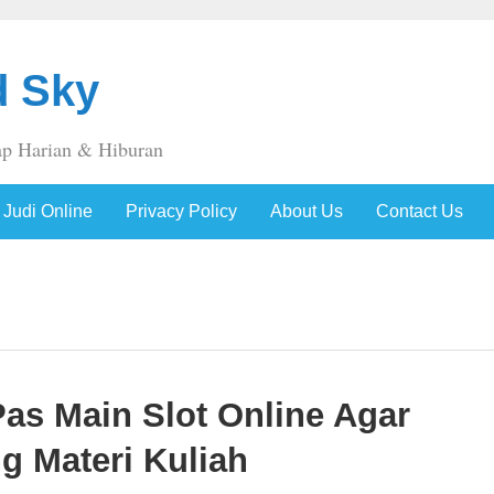
d Sky
kap Harian & Hiburan
Judi Online
Privacy Policy
About Us
Contact Us
as Main Slot Online Agar
g Materi Kuliah