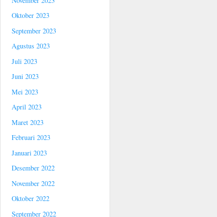
November 2023
Oktober 2023
September 2023
Agustus 2023
Juli 2023
Juni 2023
Mei 2023
April 2023
Maret 2023
Februari 2023
Januari 2023
Desember 2022
November 2022
Oktober 2022
September 2022