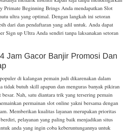
y Primate Beginning Brings Anda mendapatkan Slot
u ultra yang optimal. Dengan langkah ini setoran
ebih dari dan pendaftaran yang adil untuk. Anda dapat
Sign up Ultra Anda sendiri tanpa laksanakan setoran
24 Jam Gacor Banjir Promosi Dan
ap
 populer di kalangan pemain judi dikarenakan dalam
a tidak butuh skill apapun dan menguras banyak pikiran
besar. Nah, satu diantara trik yang tersering pemain
emainkan permainan slot online yakni bersama dengan
lam. Memberikan kualitas layanan merupakan prioritas
berdiri, pelayanan yang paling baik menjadikan situs
t untuk anda yang ingin coba keberuntungannya untuk