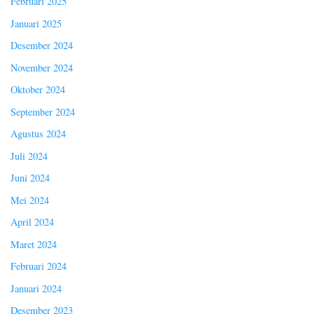
Februari 2025
Januari 2025
Desember 2024
November 2024
Oktober 2024
September 2024
Agustus 2024
Juli 2024
Juni 2024
Mei 2024
April 2024
Maret 2024
Februari 2024
Januari 2024
Desember 2023