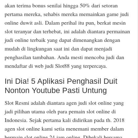
akan terima bonus senilai hingga 50% dari setoran
pertama mereka, sehabis mereka memainkan game judi
online duwit asli. Dalam perihal itu pun, berkat mesin
slot teranyar dan terhebat, ini adalah diantara permainan
judi online terbaik yang dapat dimenangkan dengan
mudah di lingkungan saat ini dan dapat menjadi
penghasilan tambahan. Anda mesti mencoba judi dan
mendaftar di web judi Slot88 yang terpercaya.
Ini Dia! 5 Aplikasi Penghasil Duit
Nonton Youtube Pasti Untung
Slot Resmi adalah diantara agen judi slot online yang
jadi pilihan utama oleh para pemain slot online di
Indonesia. Sejak pertama kali didirikan pada th. 2018
agen slot online kami setia menemani member dalam
bermain slot online 24 jam online. Dibekali bersama