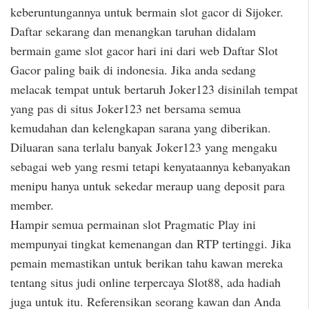
keberuntungannya untuk bermain slot gacor di Sijoker.
Daftar sekarang dan menangkan taruhan didalam
bermain game slot gacor hari ini dari web Daftar Slot
Gacor paling baik di indonesia. Jika anda sedang
melacak tempat untuk bertaruh Joker123 disinilah tempat
yang pas di situs Joker123 net bersama semua
kemudahan dan kelengkapan sarana yang diberikan.
Diluaran sana terlalu banyak Joker123 yang mengaku
sebagai web yang resmi tetapi kenyataannya kebanyakan
menipu hanya untuk sekedar meraup uang deposit para
member.
Hampir semua permainan slot Pragmatic Play ini
mempunyai tingkat kemenangan dan RTP tertinggi. Jika
pemain memastikan untuk berikan tahu kawan mereka
tentang situs judi online terpercaya Slot88, ada hadiah
juga untuk itu. Referensikan seorang kawan dan Anda