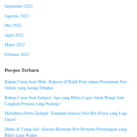
September 2022
Agustus 2022
Mei 2022
April 2022
Maret 2022
Februari 2022
Pos-pos Terbaru
Bukan Cuma Soal Hoki: Rahasia di Balik Petir dalam Permainan Slot
Online yang Jarang Dibahas
Bukan Cuma Soal Jackpot: Apa yang Bikin Login Akun Wangi Jadi
Langkah Pertama yang Penting?
Meriahnya Pesta Jackpot: Temukan Sensasi Slot Hot Fiesta yang Lagi
Gacor!
Dunia di Ujung Jari: Sensasi Bermain Slot Bertema Petualangan yang
Bikin Lupa Waktu