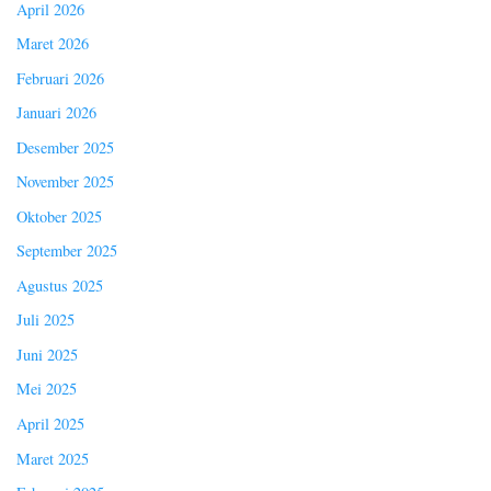
April 2026
Maret 2026
Februari 2026
Januari 2026
Desember 2025
November 2025
Oktober 2025
September 2025
Agustus 2025
Juli 2025
Juni 2025
Mei 2025
April 2025
Maret 2025