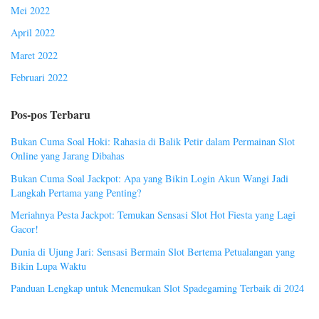
Mei 2022
April 2022
Maret 2022
Februari 2022
Pos-pos Terbaru
Bukan Cuma Soal Hoki: Rahasia di Balik Petir dalam Permainan Slot
Online yang Jarang Dibahas
Bukan Cuma Soal Jackpot: Apa yang Bikin Login Akun Wangi Jadi
Langkah Pertama yang Penting?
Meriahnya Pesta Jackpot: Temukan Sensasi Slot Hot Fiesta yang Lagi
Gacor!
Dunia di Ujung Jari: Sensasi Bermain Slot Bertema Petualangan yang
Bikin Lupa Waktu
Panduan Lengkap untuk Menemukan Slot Spadegaming Terbaik di 2024