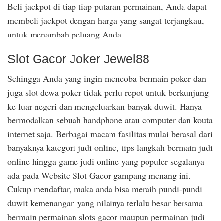
Beli jackpot di tiap tiap putaran permainan, Anda dapat
membeli jackpot dengan harga yang sangat terjangkau,
untuk menambah peluang Anda.
Slot Gacor Joker Jewel88
Sehingga Anda yang ingin mencoba bermain poker dan
juga slot dewa poker tidak perlu repot untuk berkunjung
ke luar negeri dan mengeluarkan banyak duwit. Hanya
bermodalkan sebuah handphone atau computer dan kouta
internet saja. Berbagai macam fasilitas mulai berasal dari
banyaknya kategori judi online, tips langkah bermain judi
online hingga game judi online yang populer segalanya
ada pada Website Slot Gacor gampang menang ini.
Cukup mendaftar, maka anda bisa meraih pundi-pundi
duwit kemenangan yang nilainya terlalu besar bersama
bermain permainan slots gacor maupun permainan judi