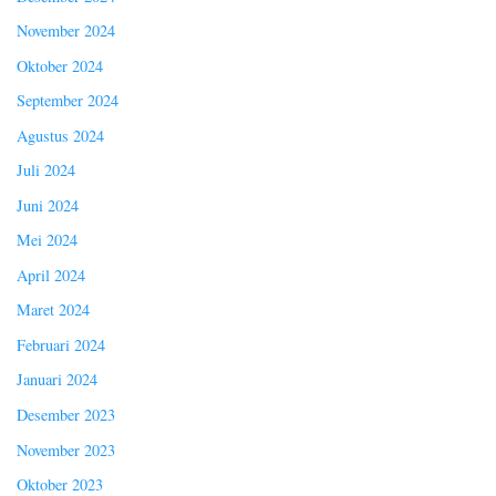
November 2024
Oktober 2024
September 2024
Agustus 2024
Juli 2024
Juni 2024
Mei 2024
April 2024
Maret 2024
Februari 2024
Januari 2024
Desember 2023
November 2023
Oktober 2023