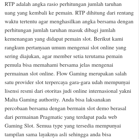
RTP adalah angka rasio perhitungan jumlah taruhan
uang yang kembali ke pemain. RTP dihitung dari rentang
waktu tertentu agar menghasilkan angka bersama dengan
perhitungan jumlah taruhan masuk dibagi jumlah
kemenangan yang didapat pemain slot. Berikut kami
rangkum pertanyaan umum mengenai slot online yang
sering diajukan, agar member setia terutama pemain
pemula bisa memahami bersama jelas mengenai
permainan slot online. Flow Gaming merupakan salah
satu provider slot terpercaya gara-gara udah mempunyai
lisensi resmi dari otoritas judi online internasional yakni
Malta Gaming authority. Anda bisa laksanakan
percobaan bersama dengan bermain slot demo berasal
dari permainan Pragmatic yang terdapat pada web
Gaming Slot. Semua type yang tersedia mempunyai
tampilan sama layaknya asli sehingga anda bisa