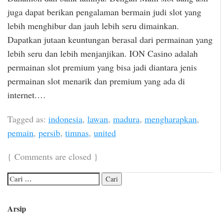
juga dapat berikan pengalaman bermain judi slot yang
lebih menghibur dan jauh lebih seru dimainkan.
Dapatkan jutaan keuntungan berasal dari permainan yang
lebih seru dan lebih menjanjikan. ION Casino adalah
permainan slot premium yang bisa jadi diantara jenis
permainan slot menarik dan premium yang ada di
internet.…
Tagged as:
indonesia
,
lawan
,
madura
,
mengharapkan
,
pemain
,
persib
,
timnas
,
united
{
Comments are closed
}
Arsip