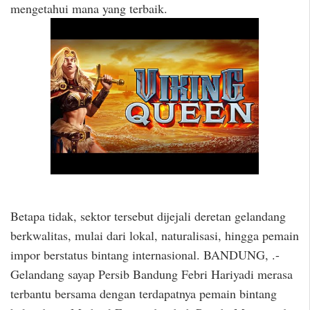
mengetahui mana yang terbaik.
Betapa tidak, sektor tersebut dijejali deretan gelandang
berkwalitas, mulai dari lokal, naturalisasi, hingga pemain
impor berstatus bintang internasional. BANDUNG, .-
Gelandang sayap Persib Bandung Febri Hariyadi merasa
terbantu bersama dengan terdapatnya pemain bintang