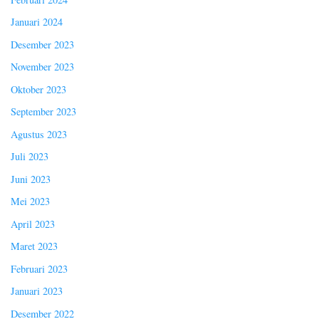
Januari 2024
Desember 2023
November 2023
Oktober 2023
September 2023
Agustus 2023
Juli 2023
Juni 2023
Mei 2023
April 2023
Maret 2023
Februari 2023
Januari 2023
Desember 2022