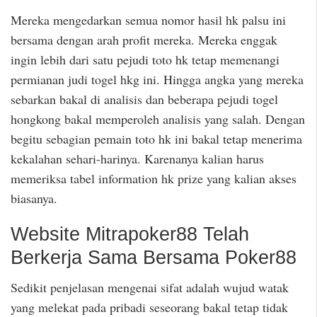
Mereka mengedarkan semua nomor hasil hk palsu ini
bersama dengan arah profit mereka. Mereka enggak
ingin lebih dari satu pejudi toto hk tetap memenangi
permianan judi togel hkg ini. Hingga angka yang mereka
sebarkan bakal di analisis dan beberapa pejudi togel
hongkong bakal memperoleh analisis yang salah. Dengan
begitu sebagian pemain toto hk ini bakal tetap menerima
kekalahan sehari-harinya. Karenanya kalian harus
memeriksa tabel information hk prize yang kalian akses
biasanya.
Website Mitrapoker88 Telah
Berkerja Sama Bersama Poker88
Sedikit penjelasan mengenai sifat adalah wujud watak
yang melekat pada pribadi seseorang bakal tetap tidak