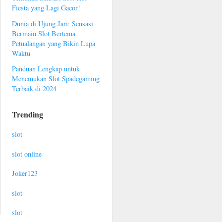
Fiesta yang Lagi Gacor!
Dunia di Ujung Jari: Sensasi
Bermain Slot Bertema
Petualangan yang Bikin Lupa
Waktu
Panduan Lengkap untuk
Menemukan Slot Spadegaming
Terbaik di 2024
Trending
slot
slot online
Joker123
slot
slot