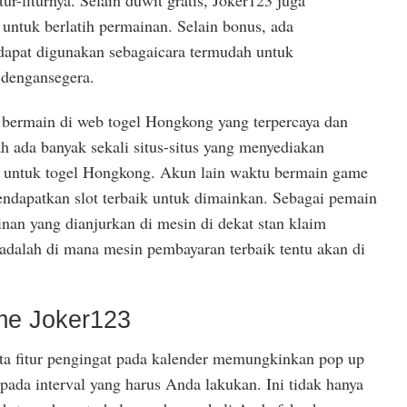
r-fiturnya. Selain duwit gratis, Joker123 juga
untuk berlatih permainan. Selain bonus, ada
dapat digunakan sebagaicara termudah untuk
 dengansegera.
 bermain di web togel Hongkong yang terpercaya dan
ah ada banyak sekali situs-situs yang menyediakan
 untuk togel Hongkong. Akun lain waktu bermain game
endapatkan slot terbaik untuk dimainkan. Sebagai pemain
ainan yang dianjurkan di mesin di dekat stan klaim
adalah di mana mesin pembayaran terbaik tentu akan di
me Joker123
a fitur pengingat pada kalender memungkinkan pop up
ada interval yang harus Anda lakukan. Ini tidak hanya