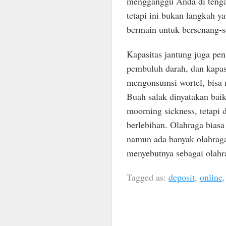
mengganggu Anda di tengah
tetapi ini bukan langkah y
bermain untuk bersenang-se
Kapasitas jantung juga pen
pembuluh darah, dan kapas
mengonsumsi wortel, bisa
Buah salak dinyatakan bai
moorning sickness, tetapi 
berlebihan. Olahraga biasa 
namun ada banyak olahraga
menyebutnya sebagai olahr
Tagged as:
deposit
,
online