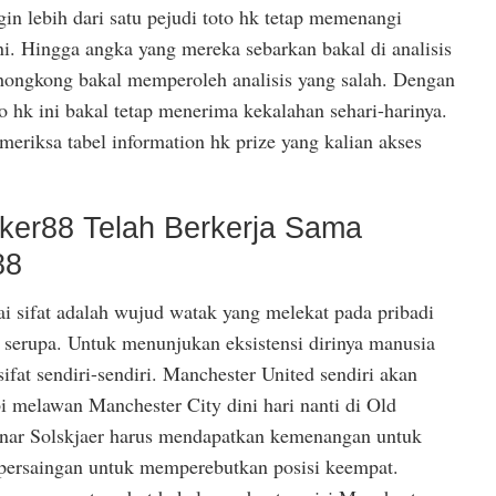
n lebih dari satu pejudi toto hk tetap memenangi
ni. Hingga angka yang mereka sebarkan bakal di analisis
 hongkong bakal memperoleh analisis yang salah. Dengan
o hk ini bakal tetap menerima kekalahan sehari-harinya.
eriksa tabel information hk prize yang kalian akses
ker88 Telah Berkerja Sama
88
i sifat adalah wujud watak yang melekat pada pribadi
k serupa. Untuk menunjukan eksistensi dirinya manusia
ifat sendiri-sendiri. Manchester United sendiri akan
i melawan Manchester City dini hari nanti di Old
nnar Solskjaer harus mendapatkan kemenangan untuk
 persaingan untuk memperebutkan posisi keempat.