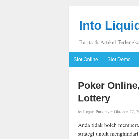
Into Liqui
Berita & Artikel Terleng
Slot Online
Slot Demo
Poker Online,
Lottery
by
Logan Parker
on
Oktober 27, 2
Anda tidak boleh mempert
strategi untuk menghindari