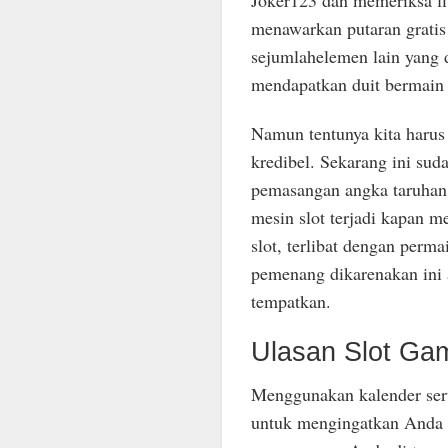
Joker123 dan memeriksa fitu
menawarkan putaran gratis 
sejumlahelemen lain yang 
mendapatkan duit bermain
Namun tentunya kita harus
kredibel. Sekarang ini sud
pemasangan angka taruhan
mesin slot terjadi kapan m
slot, terlibat dengan perm
pemenang dikarenakan ini 
tempatkan.
Ulasan Slot Ga
Menggunakan kalender sert
untuk mengingatkan Anda p