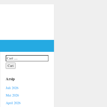
Arsip
Juli 2026
Mei 2026
April 2026