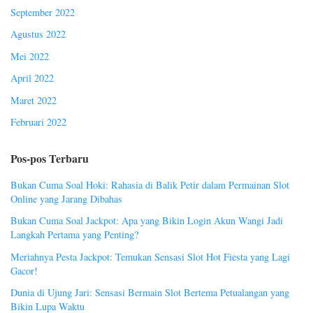
September 2022
Agustus 2022
Mei 2022
April 2022
Maret 2022
Februari 2022
Pos-pos Terbaru
Bukan Cuma Soal Hoki: Rahasia di Balik Petir dalam Permainan Slot
Online yang Jarang Dibahas
Bukan Cuma Soal Jackpot: Apa yang Bikin Login Akun Wangi Jadi
Langkah Pertama yang Penting?
Meriahnya Pesta Jackpot: Temukan Sensasi Slot Hot Fiesta yang Lagi
Gacor!
Dunia di Ujung Jari: Sensasi Bermain Slot Bertema Petualangan yang
Bikin Lupa Waktu