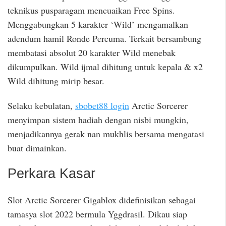
teknikus pusparagam mencuaikan Free Spins.
Menggabungkan 5 karakter ‘Wild’ mengamalkan
adendum hamil Ronde Percuma. Terkait bersambung
membatasi absolut 20 karakter Wild menebak
dikumpulkan. Wild ijmal dihitung untuk kepala & x2
Wild dihitung mirip besar.
Selaku kebulatan,
sbobet88 login
Arctic Sorcerer
menyimpan sistem hadiah dengan nisbi mungkin,
menjadikannya gerak nan mukhlis bersama mengatasi
buat dimainkan.
Perkara Kasar
Slot Arctic Sorcerer Gigablox didefinisikan sebagai
tamasya slot 2022 bermula Yggdrasil. Dikau siap