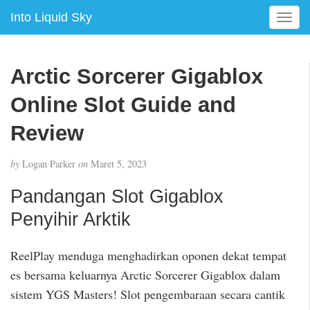
Into Liquid Sky
T
o
g
g
Arctic Sorcerer Gigablox
l
e
Online Slot Guide and
n
a
Review
v
i
by
Logan Parker
on
Maret 5, 2023
g
a
Pandangan Slot Gigablox
t
Penyihir Arktik
i
o
n
ReelPlay menduga menghadirkan oponen dekat tempat
es bersama keluarnya Arctic Sorcerer Gigablox dalam
sistem YGS Masters! Slot pengembaraan secara cantik