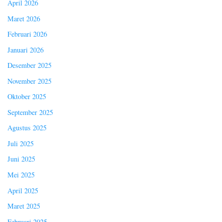
April 2026
Maret 2026
Februari 2026
Januari 2026
Desember 2025
November 2025
Oktober 2025
September 2025
Agustus 2025
Juli 2025
Juni 2025
Mei 2025
April 2025
Maret 2025
Februari 2025