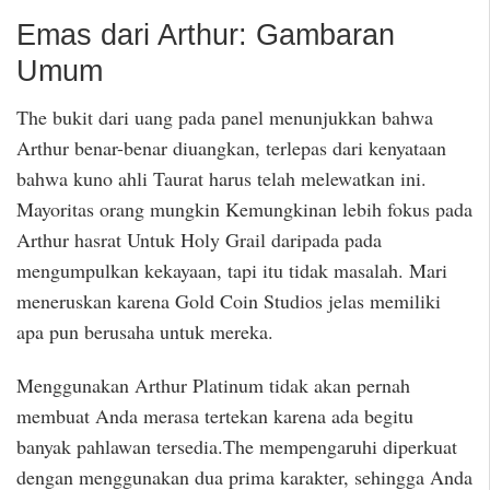
Emas dari Arthur: Gambaran
Umum
The bukit dari uang pada panel menunjukkan bahwa
Arthur benar-benar diuangkan, terlepas dari kenyataan
bahwa kuno ahli Taurat harus telah melewatkan ini.
Mayoritas orang mungkin Kemungkinan lebih fokus pada
Arthur hasrat Untuk Holy Grail daripada pada
mengumpulkan kekayaan, tapi itu tidak masalah. Mari
meneruskan karena Gold Coin Studios jelas memiliki
apa pun berusaha untuk mereka.
Menggunakan Arthur Platinum tidak akan pernah
membuat Anda merasa tertekan karena ada begitu
banyak pahlawan tersedia.The mempengaruhi diperkuat
dengan menggunakan dua prima karakter, sehingga Anda