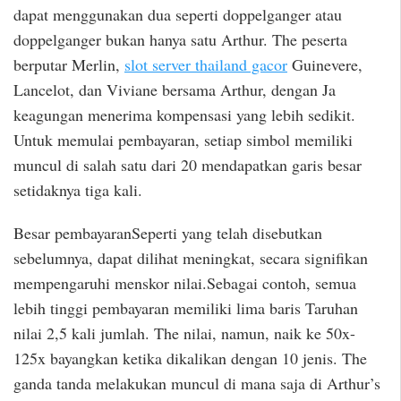
dapat menggunakan dua seperti doppelganger atau
doppelganger bukan hanya satu Arthur. The peserta
berputar Merlin,
slot server thailand gacor
Guinevere,
Lancelot, dan Viviane bersama Arthur, dengan Ja
keagungan menerima kompensasi yang lebih sedikit.
Untuk memulai pembayaran, setiap simbol memiliki
muncul di salah satu dari 20 mendapatkan garis besar
setidaknya tiga kali.
Besar pembayaranSeperti yang telah disebutkan
sebelumnya, dapat dilihat meningkat, secara signifikan
mempengaruhi menskor nilai.Sebagai contoh, semua
lebih tinggi pembayaran memiliki lima baris Taruhan
nilai 2,5 kali jumlah. The nilai, namun, naik ke 50x-
125x bayangkan ketika dikalikan dengan 10 jenis. The
ganda tanda melakukan muncul di mana saja di Arthur’s