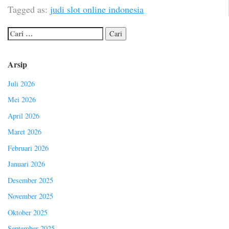
Tagged as:
judi slot online indonesia
Arsip
Juli 2026
Mei 2026
April 2026
Maret 2026
Februari 2026
Januari 2026
Desember 2025
November 2025
Oktober 2025
September 2025