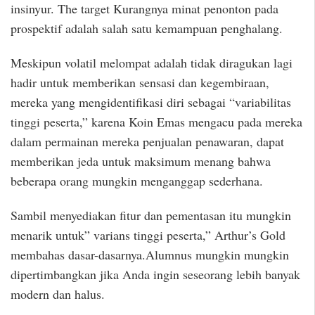
insinyur. The target Kurangnya minat penonton pada
prospektif adalah salah satu kemampuan penghalang.
Meskipun volatil melompat adalah tidak diragukan lagi
hadir untuk memberikan sensasi dan kegembiraan,
mereka yang mengidentifikasi diri sebagai “variabilitas
tinggi peserta,” karena Koin Emas mengacu pada mereka
dalam permainan mereka penjualan penawaran, dapat
memberikan jeda untuk maksimum menang bahwa
beberapa orang mungkin menganggap sederhana.
Sambil menyediakan fitur dan pementasan itu mungkin
menarik untuk” varians tinggi peserta,” Arthur’s Gold
membahas dasar-dasarnya.Alumnus mungkin mungkin
dipertimbangkan jika Anda ingin seseorang lebih banyak
modern dan halus.