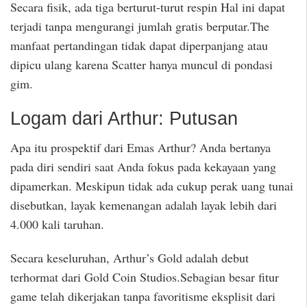
Secara fisik, ada tiga berturut-turut respin Hal ini dapat
terjadi tanpa mengurangi jumlah gratis berputar.The
manfaat pertandingan tidak dapat diperpanjang atau
dipicu ulang karena Scatter hanya muncul di pondasi
gim.
Logam dari Arthur: Putusan
Apa itu prospektif dari Emas Arthur? Anda bertanya
pada diri sendiri saat Anda fokus pada kekayaan yang
dipamerkan. Meskipun tidak ada cukup perak uang tunai
disebutkan, layak kemenangan adalah layak lebih dari
4.000 kali taruhan.
Secara keseluruhan, Arthur’s Gold adalah debut
terhormat dari Gold Coin Studios.Sebagian besar fitur
game telah dikerjakan tanpa favoritisme eksplisit dari